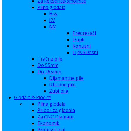
Za kekserice/smolnice
Pilna glodala
Hss
KV
NV
Predrezači
Dupli
Konusni
Lijevi/Desni
Tračne pile
Do 55mm
Do 265mm
Dijamantne pile
Ubodne pile
Zubi pila
Glodala & Pločice
Pilna glodala
Pribor za glodala
Za CNC Diamant
Ekonomik
Professional