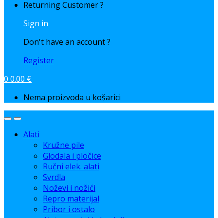
Returning Customer ?
Sign in
Don't have an account ?
Register
0
0.00
€
Nema proizvoda u košarici
Alati
Kružne pile
Glodala i pločice
Ručni elek. alati
Svrdla
Noževi i nožići
Repro materijal
Pribor i ostalo