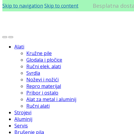
Skip to navigation
Skip to content
Alati
Kružne pile
Glodala i pločice
Ručni elek. alati
Svrdla
Noževi i nožići
Repro materijal
Pribor i ostalo
Alat za metal i aluminij
Ručni alati
Strojevi
Aluminij
Servis
Brušenje pila