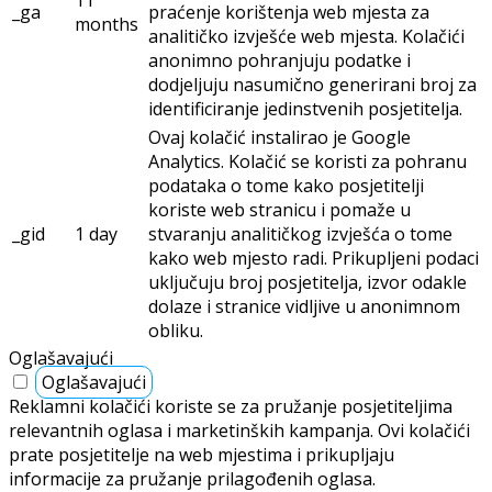
_ga
praćenje korištenja web mjesta za
months
analitičko izvješće web mjesta. Kolačići
anonimno pohranjuju podatke i
dodjeljuju nasumično generirani broj za
identificiranje jedinstvenih posjetitelja.
Ovaj kolačić instalirao je Google
Analytics. Kolačić se koristi za pohranu
podataka o tome kako posjetitelji
koriste web stranicu i pomaže u
_gid
1 day
stvaranju analitičkog izvješća o tome
kako web mjesto radi. Prikupljeni podaci
uključuju broj posjetitelja, izvor odakle
dolaze i stranice vidljive u anonimnom
obliku.
Oglašavajući
Oglašavajući
Reklamni kolačići koriste se za pružanje posjetiteljima
relevantnih oglasa i marketinških kampanja. Ovi kolačići
prate posjetitelje na web mjestima i prikupljaju
informacije za pružanje prilagođenih oglasa.