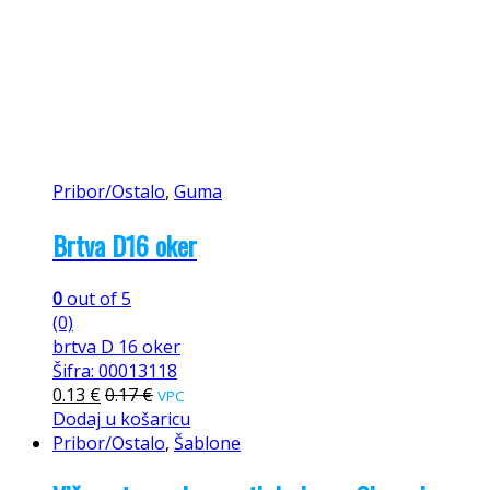
Pribor/Ostalo
,
Guma
Brtva D16 oker
0
out of 5
(0)
brtva D 16 oker
Šifra: 00013118
0.13
€
0.17
€
VPC
Dodaj u košaricu
Pribor/Ostalo
,
Šablone