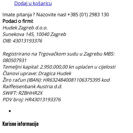
Dodaj u košaricu
Imate pitanja ? Nazovite nas!
+385 (01) 2983 130
Podaci o firmi:
Hudek Zagreb d.o.o.
Sunekova 145, 10040 Zagreb
OIB: 43013193376
Registrirano na Trgovačkom sudu u Zagrebu MBS:
080507931
Temeljni kapital: 2.950.000,00 kn uplaćen u cijelosti
Članovi uprave: Dragica Hudek
Žiro račun (IBAN): HR6324840081106375395 kod
Raiffeisenbank Austria d.d.
SWIFT: RZBHHR2X
PDV broj: HR43013193376
Korisne informacije