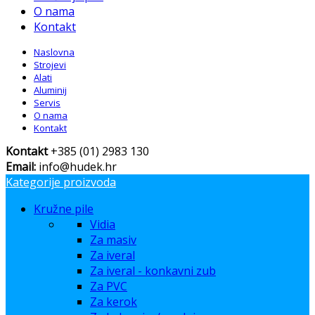
O nama
Kontakt
Naslovna
Strojevi
Alati
Aluminij
Servis
O nama
Kontakt
Kontakt
+385 (01) 2983 130
Email:
info@hudek.hr
Kategorije proizvoda
Kružne pile
Vidia
Za masiv
Za iveral
Za iveral - konkavni zub
Za PVC
Za kerok