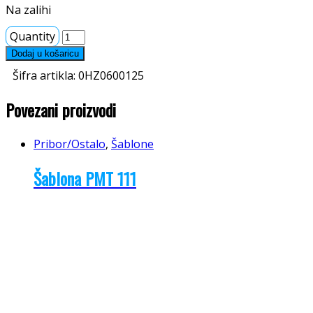
Na zalihi
Quantity
Dodaj u košaricu
Šifra artikla:
0HZ0600125
Povezani proizvodi
Pribor/Ostalo
,
Šablone
Šablona PMT 111