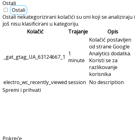
Ostali
Ostali
Ostali nekategorizirani kolačići su oni koji se analiziraju i
još nisu klasificirani u kategoriju.
Kolačić
Trajanje
Opis
Kolačić postavljen
od strane Google
1
Analytics dodatka.
_gat_gtag_UA_63124667_1
minute
Koristi se za
razlikovanje
korisnika
electro_wc_recently_viewed
session
No description
Spremi i prihvati
Pokreće