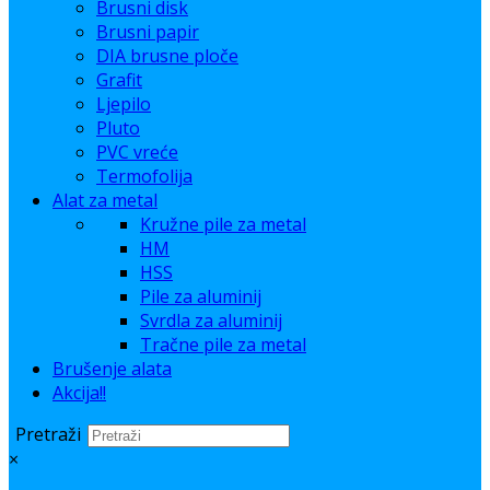
Brusni disk
Brusni papir
DIA brusne ploče
Grafit
Ljepilo
Pluto
PVC vreće
Termofolija
Alat za metal
Kružne pile za metal
HM
HSS
Pile za aluminij
Svrdla za aluminij
Tračne pile za metal
Brušenje alata
Akcija!!
Pretraži
×