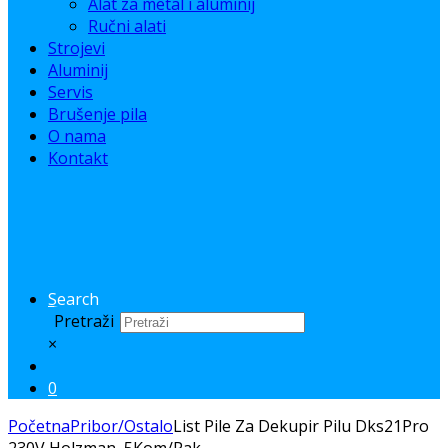
Alat za metal i aluminij
Ručni alati
Strojevi
Aluminij
Servis
Brušenje pila
O nama
Kontakt
Search
Pretraži
×
0
Početna
Pribor/Ostalo
List Pile Za Dekupir Pilu Dks21Pro