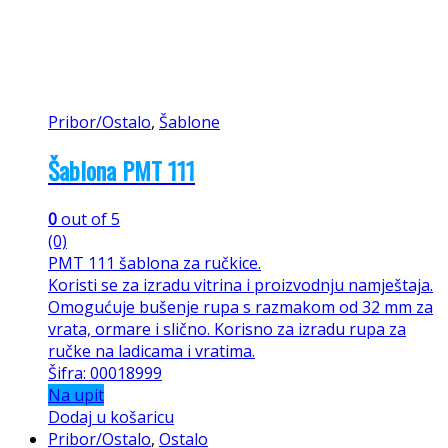
Pribor/Ostalo
,
Šablone
Šablona PMT 111
0
out of 5
(0)
PMT 111 šablona za ručkice.
Koristi se za izradu vitrina i proizvodnju namještaja.
Omogućuje bušenje rupa s razmakom od 32 mm za
vrata, ormare i slično. Korisno za izradu rupa za
ručke na ladicama i vratima.
Šifra: 00018999
Na upit
Dodaj u košaricu
Pribor/Ostalo
,
Ostalo