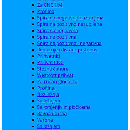
Za CNC HM
Profilna
Spiralna negativno nazubljena
Spiralna pozitivno nazubljena
Spiralna negativna
Spiralna pozitivna
Spiralna pozitivna i negativna
Redukcije i distanc prstenovi
Prihvatnici
Prihvat CNC
Stezne čahure
Westcott prihvat
Za ručnu glodalicu
Profilna
Bez ležaja
Sa ležajem
Sa izmjenjivim pločicama
Ravna utorna
Varena
Sa ležajem