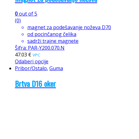
0
out of 5
(0)
magnet za podešavanje noževa D70
od pocinčanog čelika
sadrži trajne magnete
Šifra: PAR-Y200.070.N
47.03
€
VPC
Odaberi opcije
Pribor/Ostalo
,
Guma
Brtva D16 oker