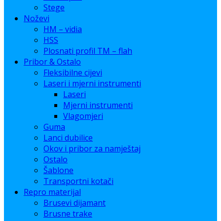
Stege
Noževi
HM – vidia
HSS
Plosnati profil TM – flah
Pribor & Ostalo
Fleksibilne cijevi
Laseri i mjerni instrumenti
Laseri
Mjerni instrumenti
Vlagomjeri
Guma
Lanci dubilice
Okov i pribor za namještaj
Ostalo
Šablone
Transportni kotači
Repro materijal
Brusevi dijamant
Brusne trake