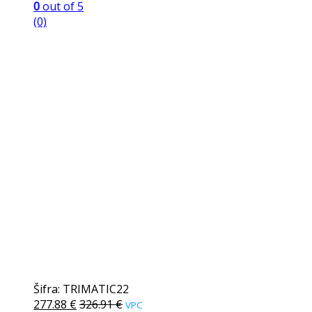
0
out of 5
(0)
Šifra: TRIMATIC22
277.88
€
326.91
€
VPC