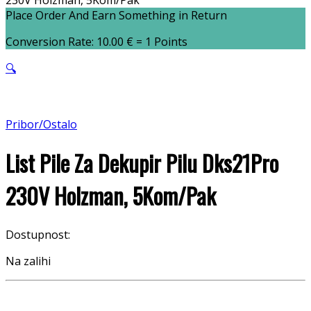
230V Holzman, 5Kom/Pak
Place Order And Earn Something in Return
Conversion Rate:
10.00
€
= 1 Points
🔍
Pribor/Ostalo
List Pile Za Dekupir Pilu Dks21Pro
230V Holzman, 5Kom/Pak
Dostupnost:
Na zalihi