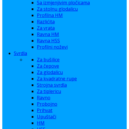
Sa izmjenjivim pločicama
Za stolnu glodalicu
Profilna HM
Razlićita
Za vrata
Ravna HM
Ravna HSS
Profilni noževi
Svrdla
Za bušilice
Za čepove
Za glodalicu
Za kvadratne rupe
Strojna svrdla
Za tiplericu
Ravno
Probojno
Prihvat
Upuštači
HM