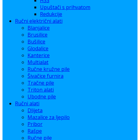
HSS
Upuštači s prihvatom
Redukcije
Ručni električni alati
Blanjalice
Brusilice
Bušilice
Glodalice
Kanterice
Multialat
Ručne kružne pile
Šivačice furnira
Tračne pile
Triton alati
Ubodne pile
Ručni alati
Dlijeta
Mazalice za ljepilo
Pribor
Rašpe
Ručne pile