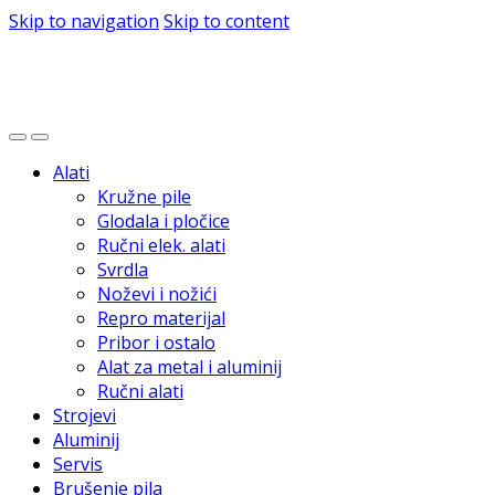
Skip to navigation
Skip to content
Alati
Kružne pile
Glodala i pločice
Ručni elek. alati
Svrdla
Noževi i nožići
Repro materijal
Pribor i ostalo
Alat za metal i aluminij
Ručni alati
Strojevi
Aluminij
Servis
Brušenje pila