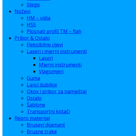
Stege
Noževi
HM – vidia
HSS
Plosnati profil TM – flah
Pribor & Ostalo
Fleksibilne cijevi
Laseri i mjerni instrumenti
Laseri
Mjerni instrumenti
Vlagomjeri
Guma
Lanci dubilice
Okov i pribor za namještaj
Ostalo
Šablone
Transportni kotači
Repro materijal
Brusevi dijamant
Brusne trake