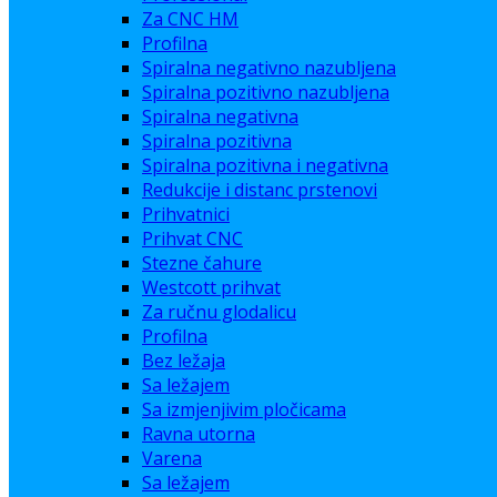
Za CNC HM
Profilna
Spiralna negativno nazubljena
Spiralna pozitivno nazubljena
Spiralna negativna
Spiralna pozitivna
Spiralna pozitivna i negativna
Redukcije i distanc prstenovi
Prihvatnici
Prihvat CNC
Stezne čahure
Westcott prihvat
Za ručnu glodalicu
Profilna
Bez ležaja
Sa ležajem
Sa izmjenjivim pločicama
Ravna utorna
Varena
Sa ležajem