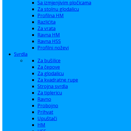
Sa izmjenjivim pločicama
Za stolnu glodalicu
Profilna HM
Razlićita
Za vrata
Ravna HM
Ravna HSS
Profilni noževi
Svrdla
Za bušilice
Za čepove
Za glodalicu
Za kvadratne rupe
Strojna svrdla
Za tiplericu
Ravno
Probojno
Prihvat
Upuštači
HM