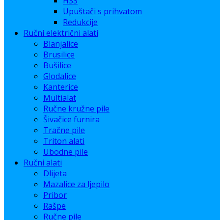
HSS
Upuštači s prihvatom
Redukcije
Ručni električni alati
Blanjalice
Brusilice
Bušilice
Glodalice
Kanterice
Multialat
Ručne kružne pile
Šivačice furnira
Tračne pile
Triton alati
Ubodne pile
Ručni alati
Dlijeta
Mazalice za ljepilo
Pribor
Rašpe
Ručne pile