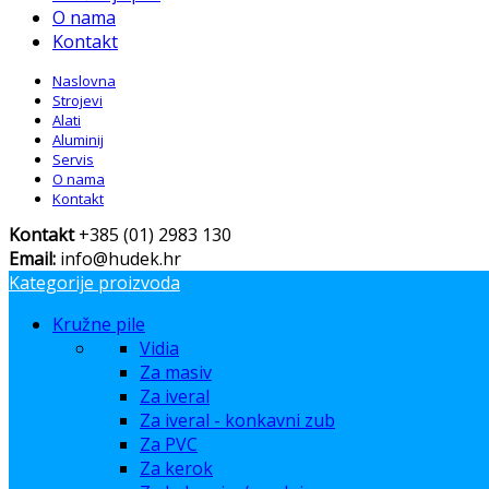
O nama
Kontakt
Naslovna
Strojevi
Alati
Aluminij
Servis
O nama
Kontakt
Kontakt
+385 (01) 2983 130
Email:
info@hudek.hr
Kategorije proizvoda
Kružne pile
Vidia
Za masiv
Za iveral
Za iveral - konkavni zub
Za PVC
Za kerok