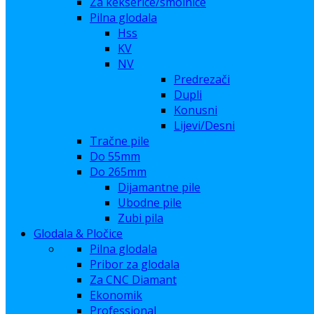
Za kekserice/smolnice
Pilna glodala
Hss
KV
NV
Predrezači
Dupli
Konusni
Lijevi/Desni
Tračne pile
Do 55mm
Do 265mm
Dijamantne pile
Ubodne pile
Zubi pila
Glodala & Pločice
Pilna glodala
Pribor za glodala
Za CNC Diamant
Ekonomik
Professional