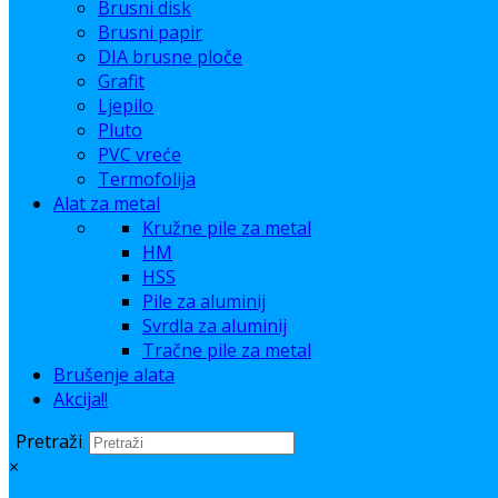
Brusni disk
Brusni papir
DIA brusne ploče
Grafit
Ljepilo
Pluto
PVC vreće
Termofolija
Alat za metal
Kružne pile za metal
HM
HSS
Pile za aluminij
Svrdla za aluminij
Tračne pile za metal
Brušenje alata
Akcija!!
Pretraži
×