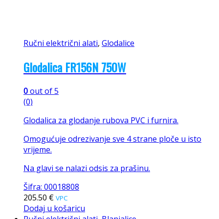
Ručni električni alati
,
Glodalice
Glodalica FR156N 750W
0
out of 5
(0)
Glodalica za glodanje rubova PVC i furnira.
Omogućuje odrezivanje sve 4 strane ploče u isto
vrijeme.
Na glavi se nalazi odsis za prašinu.
Šifra: 00018808
205.50
€
VPC
Dodaj u košaricu
Ručni električni alati
,
Blanjalice