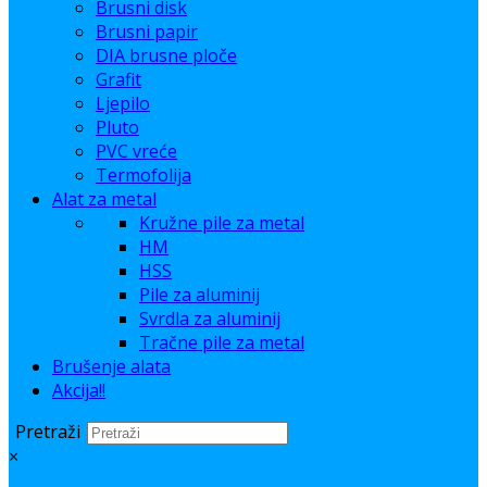
Brusni disk
Brusni papir
DIA brusne ploče
Grafit
Ljepilo
Pluto
PVC vreće
Termofolija
Alat za metal
Kružne pile za metal
HM
HSS
Pile za aluminij
Svrdla za aluminij
Tračne pile za metal
Brušenje alata
Akcija!!
Pretraži
×