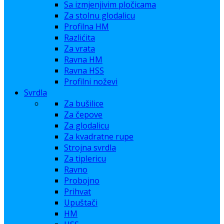
Sa izmjenjivim pločicama
Za stolnu glodalicu
Profilna HM
Razlićita
Za vrata
Ravna HM
Ravna HSS
Profilni noževi
Svrdla
Za bušilice
Za čepove
Za glodalicu
Za kvadratne rupe
Strojna svrdla
Za tiplericu
Ravno
Probojno
Prihvat
Upuštači
HM