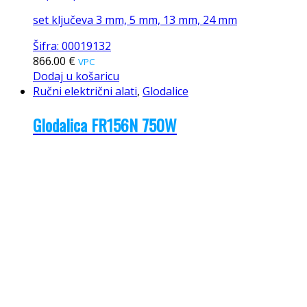
set ključeva 3 mm, 5 mm, 13 mm, 24 mm
Šifra: 00019132
866.00
€
VPC
Dodaj u košaricu
Ručni električni alati
,
Glodalice
Glodalica FR156N 750W