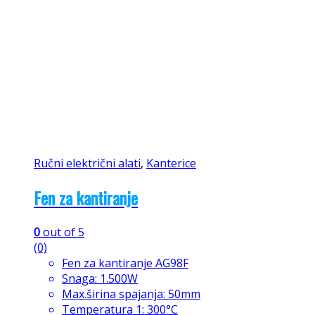
Ručni električni alati
,
Kanterice
Fen za kantiranje
0
out of 5
(0)
Fen za kantiranje AG98F
Snaga: 1.500W
Max.širina spajanja: 50mm
Temperatura 1: 300°C