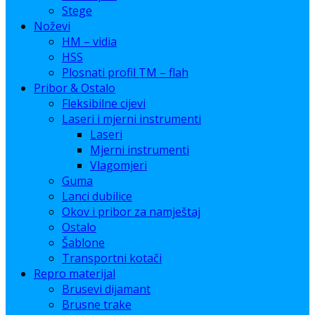
Stege
Noževi
HM – vidia
HSS
Plosnati profil TM – flah
Pribor & Ostalo
Fleksibilne cijevi
Laseri i mjerni instrumenti
Laseri
Mjerni instrumenti
Vlagomjeri
Guma
Lanci dubilice
Okov i pribor za namještaj
Ostalo
Šablone
Transportni kotači
Repro materijal
Brusevi dijamant
Brusne trake