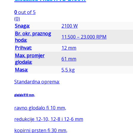
0
out of 5
(0)
Snaga:
2100 W
Br. okr. praznog
11.500 – 23.000 RPM
hoda:
Prihvat:
12 mm
Max. promjer
61 mm
glodala:
Masa:
5,5 kg
Standardna oprema:
glodalo R10 mm,
ravno glodalo fi 10 mm,
redukcije 12-10, 12-8 i 12-6 mm
kopirni prsten fi 30 mm,