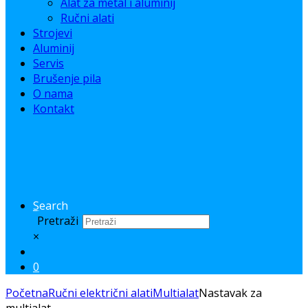
Alat za metal i aluminij
Ručni alati
Strojevi
Aluminij
Servis
Brušenje pila
O nama
Kontakt
Search
Pretraži
×
0
Početna
Ručni električni alati
Multialat
Nastavak za