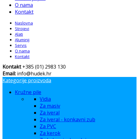
O nama
Kontakt
Naslovna
Strojevi
Alati
Aluminij
Servis
O nama
Kontakt
Kontakt
+385 (01) 2983 130
Email:
info@hudek.hr
Kategorije proizvoda
Kružne pile
Vidia
Za masiv
Za iveral
Za iveral - konkavni zub
Za PVC
Za kerok