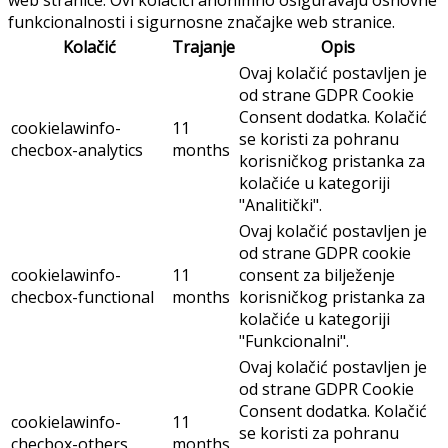
web stranice. Ovi kolačići anonimno osiguravaju osnovne
funkcionalnosti i sigurnosne značajke web stranice.
Kolačić
Trajanje
Opis
Ovaj kolačić postavljen je
od strane GDPR Cookie
Consent dodatka. Kolačić
cookielawinfo-
11
se koristi za pohranu
checbox-analytics
months
korisničkog pristanka za
kolačiće u kategoriji
"Analitički".
Ovaj kolačić postavljen je
od strane GDPR cookie
cookielawinfo-
11
consent za bilježenje
checbox-functional
months
korisničkog pristanka za
kolačiće u kategoriji
"Funkcionalni".
Ovaj kolačić postavljen je
od strane GDPR Cookie
Consent dodatka. Kolačić
cookielawinfo-
11
se koristi za pohranu
checbox-others
months