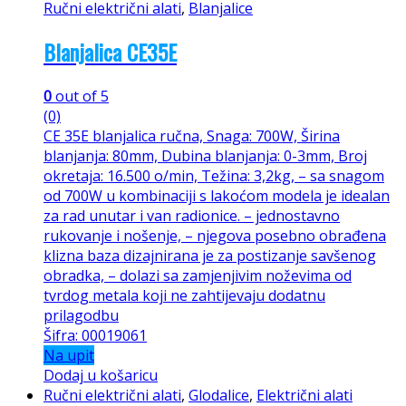
Ručni električni alati
,
Blanjalice
Blanjalica CE35E
0
out of 5
(0)
CE 35E blanjalica ručna, Snaga: 700W, Širina
blanjanja: 80mm, Dubina blanjanja: 0-3mm, Broj
okretaja: 16.500 o/min, Težina: 3,2kg, – sa snagom
od 700W u kombinaciji s lakoćom modela je idealan
za rad unutar i van radionice. – jednostavno
rukovanje i nošenje, – njegova posebno obrađena
klizna baza dizajnirana je za postizanje savšenog
obradka, – dolazi sa zamjenjivim noževima od
tvrdog metala koji ne zahtijevaju dodatnu
prilagodbu
Šifra: 00019061
Na upit
Dodaj u košaricu
Ručni električni alati
,
Glodalice
,
Električni alati