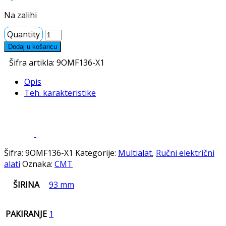
Na zalihi
Quantity
Dodaj u košaricu
Šifra artikla:
9OMF136-X1
Opis
Teh. karakteristike
Šifra:
9OMF136-X1
Kategorije:
Multialat
,
Ručni električni
alati
Oznaka:
CMT
ŠIRINA
93 mm
PAKIRANJE
1