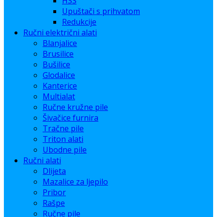
HSS
Upuštači s prihvatom
Redukcije
Ručni električni alati
Blanjalice
Brusilice
Bušilice
Glodalice
Kanterice
Multialat
Ručne kružne pile
Šivačice furnira
Tračne pile
Triton alati
Ubodne pile
Ručni alati
Dlijeta
Mazalice za ljepilo
Pribor
Rašpe
Ručne pile