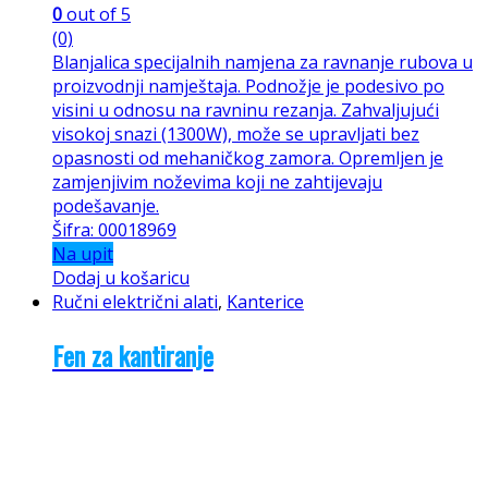
0
out of 5
(0)
Blanjalica specijalnih namjena za ravnanje rubova u
proizvodnji namještaja. Podnožje je podesivo po
visini u odnosu na ravninu rezanja. Zahvaljujući
visokoj snazi (1300W), može se upravljati bez
opasnosti od mehaničkog zamora. Opremljen je
zamjenjivim noževima koji ne zahtijevaju
podešavanje.
Šifra: 00018969
Na upit
Dodaj u košaricu
Ručni električni alati
,
Kanterice
Fen za kantiranje