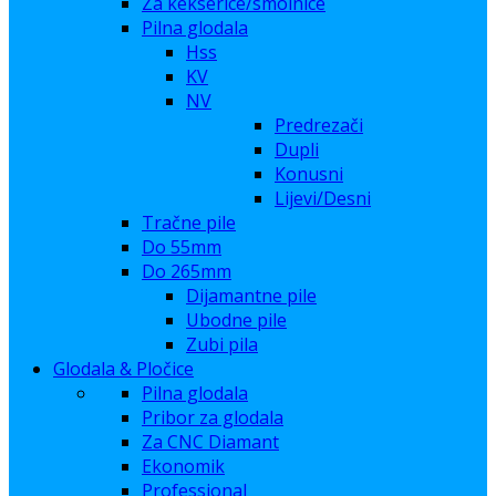
Za kekserice/smolnice
Pilna glodala
Hss
KV
NV
Predrezači
Dupli
Konusni
Lijevi/Desni
Tračne pile
Do 55mm
Do 265mm
Dijamantne pile
Ubodne pile
Zubi pila
Glodala & Pločice
Pilna glodala
Pribor za glodala
Za CNC Diamant
Ekonomik
Professional