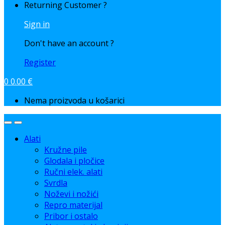
Returning Customer ?
Sign in
Don't have an account ?
Register
0
0.00
€
Nema proizvoda u košarici
Alati
Kružne pile
Glodala i pločice
Ručni elek. alati
Svrdla
Noževi i nožići
Repro materijal
Pribor i ostalo