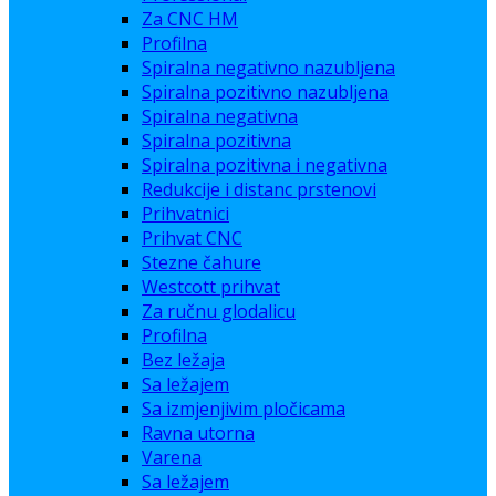
Za CNC HM
Profilna
Spiralna negativno nazubljena
Spiralna pozitivno nazubljena
Spiralna negativna
Spiralna pozitivna
Spiralna pozitivna i negativna
Redukcije i distanc prstenovi
Prihvatnici
Prihvat CNC
Stezne čahure
Westcott prihvat
Za ručnu glodalicu
Profilna
Bez ležaja
Sa ležajem
Sa izmjenjivim pločicama
Ravna utorna
Varena
Sa ležajem