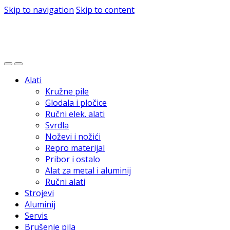
Skip to navigation
Skip to content
Alati
Kružne pile
Glodala i pločice
Ručni elek. alati
Svrdla
Noževi i nožići
Repro materijal
Pribor i ostalo
Alat za metal i aluminij
Ručni alati
Strojevi
Aluminij
Servis
Brušenje pila