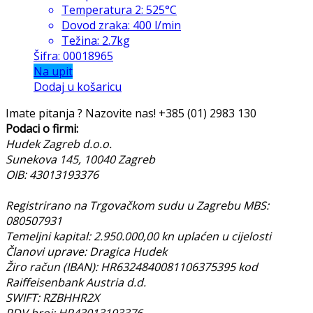
Temperatura 2: 525°C
Dovod zraka: 400 l/min
Težina: 2.7kg
Šifra: 00018965
Na upit
Dodaj u košaricu
Imate pitanja ? Nazovite nas!
+385 (01) 2983 130
Podaci o firmi:
Hudek Zagreb d.o.o.
Sunekova 145, 10040 Zagreb
OIB: 43013193376
Registrirano na Trgovačkom sudu u Zagrebu MBS:
080507931
Temeljni kapital: 2.950.000,00 kn uplaćen u cijelosti
Članovi uprave: Dragica Hudek
Žiro račun (IBAN): HR6324840081106375395 kod
Raiffeisenbank Austria d.d.
SWIFT: RZBHHR2X
PDV broj: HR43013193376