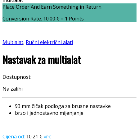
multialat
Place Order And Earn Something in Return
Conversion Rate:
10.00
€
= 1 Points
Multialat
,
Ručni električni alati
Nastavak za multialat
Dostupnost:
Na zalihi
93 mm čičak podloga za brusne nastavke
brzo i jednostavno mijenjanje
10.21
€
VPC