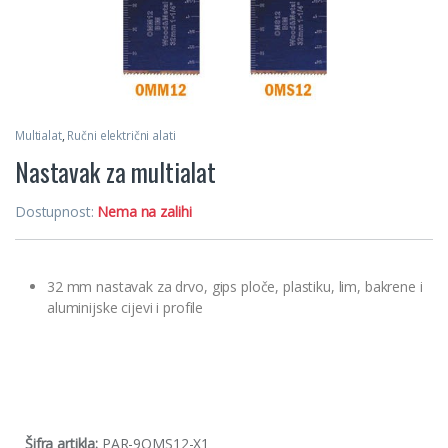
Multialat
,
Ručni električni alati
Nastavak za multialat
Dostupnost:
Nema na zalihi
32 mm nastavak za drvo, gips ploče, plastiku, lim, bakrene i
aluminijske cijevi i profile
Šifra artikla:
PAR-9OMS12-X1