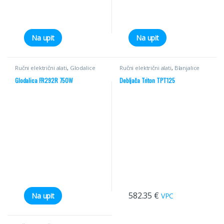
Na upit
Na upit
Ručni električni alati
,
Glodalice
Ručni električni alati
,
Blanjalice
Glodalica FR292R 750W
Debljača Triton TPT125
582.35
€
Na upit
VPC