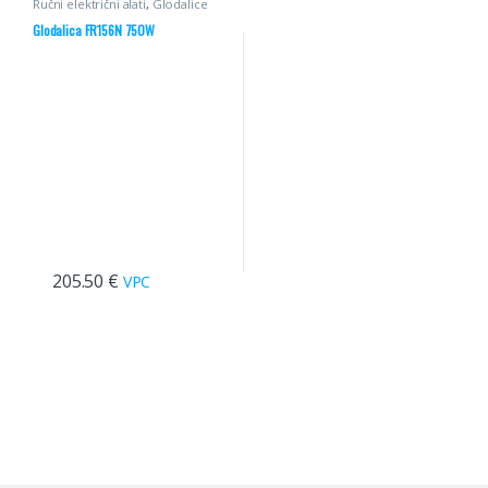
Ručni električni alati
,
Glodalice
Glodalica FR156N 750W
205.50
€
VPC