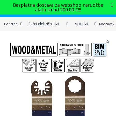
Skip to navigation
Skip to content
Besplatna dostava za webshop narudžbe
alata iznad
200.00
€
!!!
0
Početna
Ručni električni alati
Multialat
Nastavak z
🔍