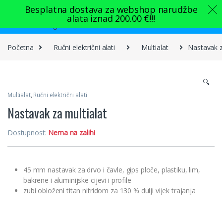
Skip to navigation
Skip to content
Besplatna dostava za webshop narudžbe
alata iznad
200.00
€
!!!
0
Početna
Ručni električni alati
Multialat
Nastavak z
🔍
Multialat
,
Ručni električni alati
Nastavak za multialat
Dostupnost:
Nema na zalihi
45 mm nastavak za drvo i čavle, gips ploče, plastiku, lim,
bakrene i aluminijske cijevi i profile
zubi obloženi titan nitridom za 130 % dulji vijek trajanja