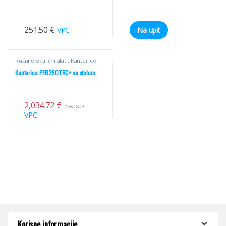
251.50
€
VPC
Na upit
Ručni električni alati
,
Kanterice
Kanterica PEB250TRC+ sa stolom
2,034.72
€
2,260.80
€
VPC
Korisne informacije