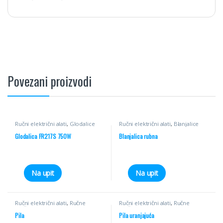
Povezani proizvodi
Ručni električni alati
,
Glodalice
Ručni električni alati
,
Blanjalice
Glodalica FR217S 750W
Blanjalica rubna
Na upit
Na upit
Ručni električni alati
,
Ručne
Ručni električni alati
,
Ručne
kružne pile
kružne pile
Pila
Pila uranjajuća