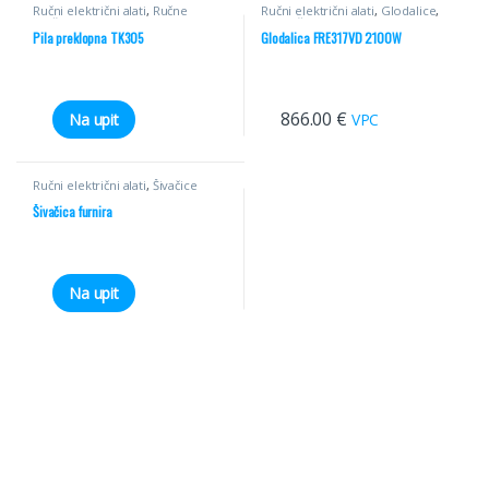
Ručni električni alati
,
Ručne
Ručni električni alati
,
Glodalice
,
kružne pile
Električni alati
Pila preklopna TK305
Glodalica FRE317VD 2100W
866.00
€
Na upit
VPC
Ručni električni alati
,
Šivačice
furnira
Šivačica furnira
Na upit