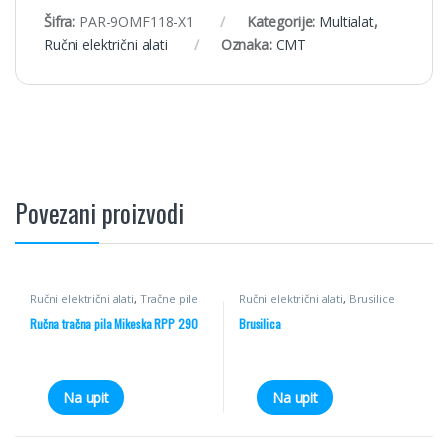
Šifra:
PAR-9OMF118-X1
Kategorije:
Multialat
,
Ručni električni alati
Oznaka:
CMT
Povezani proizvodi
Ručni električni alati
,
Tračne pile
Ručni električni alati
,
Brusilice
Ručna tračna pila Mikeska RPP 290
Brusilica
Na upit
Na upit