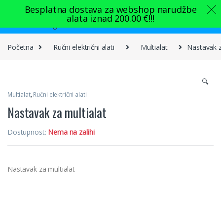
Skip to navigation
Skip to content
Besplatna dostava za webshop narudžbe
alata iznad
200.00
€
!!!
0
Početna
Ručni električni alati
Multialat
Nastavak z
🔍
Multialat
,
Ručni električni alati
Nastavak za multialat
Dostupnost:
Nema na zalihi
Nastavak za multialat