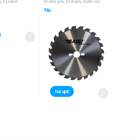
a
,
Za iveral
Kružne pile
,
Za masiv
,
Dužni rez
,
Poprečni rez
Pila
Na upit