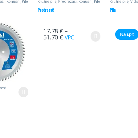
ači
,
Konusni
,
Pile
Kružne pile
,
Predrezači
,
Konusni
,
Pile
Kružne pile
,
Vidi
Predrezač
Pila
17.78
€
–
Na upit
51.70
€
VPC
26
€