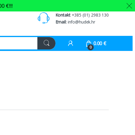
00
€
!!!
Kontakt
+385 (01) 2983 130
Email:
info@hudek.hr
0.00
€
0