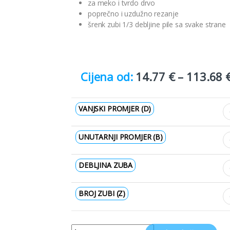
za meko i tvrdo drvo
poprečno i uzdužno rezanje
šrenk zubi 1/3 debljine pile sa svake strane
14.77
€
–
113.68
VANJSKI PROMJER (D)
UNUTARNJI PROMJER (B)
DEBLJINA ZUBA
BROJ ZUBI (Z)
Quantity