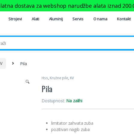
latna dostava za webshop narudžbe alata iznad
200.
Strojevi
Alati
Aluminij
Servis
O nama
Kontakt
V
Pila
Hss
,
Kružne pile
,
KV
🔍
Pila
Dostupnost:
Na zalihi
limitator zahvata zuba
pozitivan nagib zuba