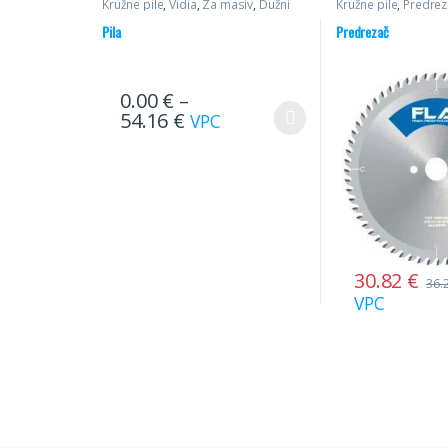
Kružne pile
,
Vidia
,
Za masiv
,
Dužni
Kružne pile
,
Predrez
rez
Pila
Predrezač
0.00
€
–
54.16
€
VPC
30.82
€
36.
VPC