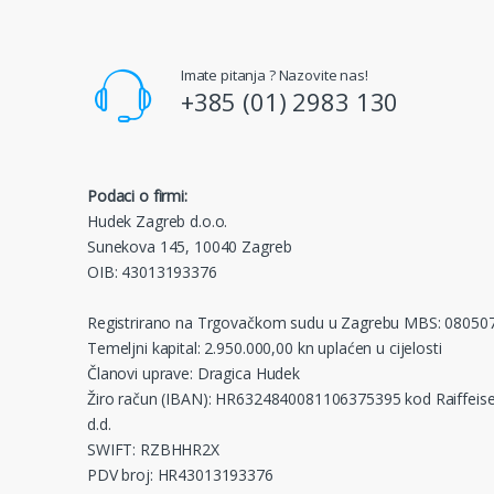
Imate pitanja ? Nazovite nas!
+385 (01) 2983 130
Podaci o firmi:
Hudek Zagreb d.o.o.
Sunekova 145, 10040 Zagreb
OIB: 43013193376
Registrirano na Trgovačkom sudu u Zagrebu MBS: 08050
Temeljni kapital: 2.950.000,00 kn uplaćen u cijelosti
Članovi uprave: Dragica Hudek
Žiro račun (IBAN): HR6324840081106375395 kod Raiffeise
d.d.
SWIFT: RZBHHR2X
PDV broj: HR43013193376