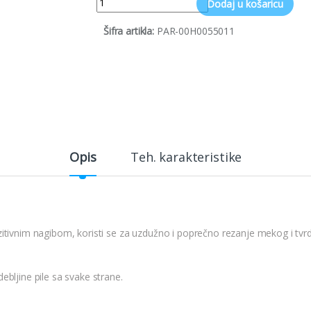
Dodaj u košaricu
Šifra artikla:
PAR-00H0055011
Opis
Teh. karakteristike
itivnim nagibom, koristi se za uzdužno i poprečno rezanje mekog i tvr
bljine pile sa svake strane.