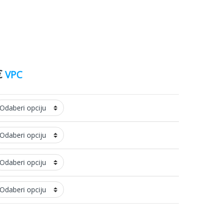
€
VPC