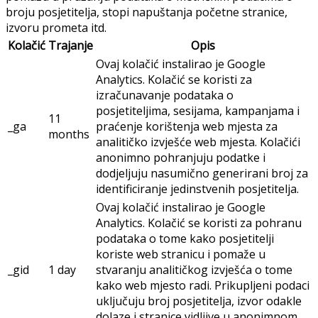
broju posjetitelja, stopi napuštanja početne stranice,
izvoru prometa itd.
Kolačić
Trajanje
Opis
Ovaj kolačić instalirao je Google
Analytics. Kolačić se koristi za
izračunavanje podataka o
posjetiteljima, sesijama, kampanjama i
11
_ga
praćenje korištenja web mjesta za
months
analitičko izvješće web mjesta. Kolačići
anonimno pohranjuju podatke i
dodjeljuju nasumično generirani broj za
identificiranje jedinstvenih posjetitelja.
Ovaj kolačić instalirao je Google
Analytics. Kolačić se koristi za pohranu
podataka o tome kako posjetitelji
koriste web stranicu i pomaže u
_gid
1 day
stvaranju analitičkog izvješća o tome
kako web mjesto radi. Prikupljeni podaci
uključuju broj posjetitelja, izvor odakle
dolaze i stranice vidljive u anonimnom