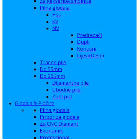
Za kekserice/smolnice
Pilna glodala
Hss
KV
NV
Predrezači
Dupli
Konusni
Lijevi/Desni
Tračne pile
Do 55mm
Do 265mm
Dijamantne pile
Ubodne pile
Zubi pila
Glodala & Pločice
Pilna glodala
Pribor za glodala
Za CNC Diamant
Ekonomik
Professional