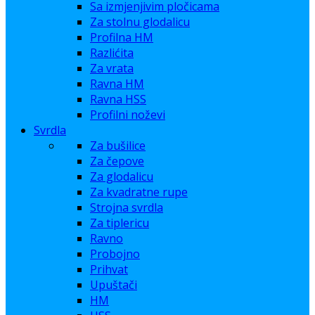
Sa izmjenjivim pločicama
Za stolnu glodalicu
Profilna HM
Razlićita
Za vrata
Ravna HM
Ravna HSS
Profilni noževi
Svrdla
Za bušilice
Za čepove
Za glodalicu
Za kvadratne rupe
Strojna svrdla
Za tiplericu
Ravno
Probojno
Prihvat
Upuštači
HM