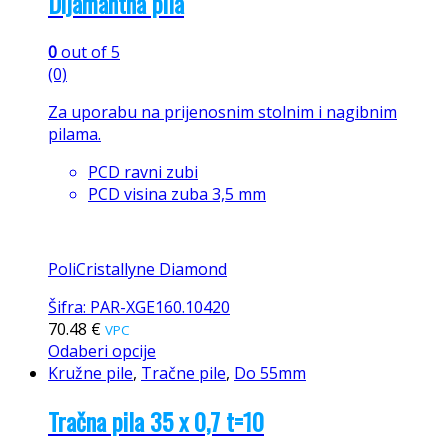
Dijamantna pila
0
out of 5
(0)
Za uporabu na prijenosnim stolnim i nagibnim
pilama.
PCD ravni zubi
PCD visina zuba 3,5 mm
PoliCristallyne Diamond
Šifra: PAR-XGE160.10420
70.48
€
VPC
Odaberi opcije
Kružne pile
,
Tračne pile
,
Do 55mm
Tračna pila 35 x 0,7 t=10