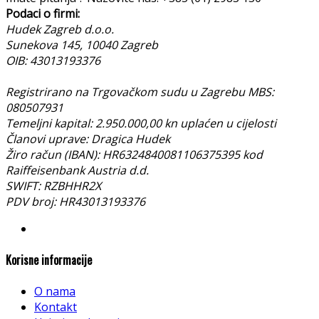
Podaci o firmi:
Hudek Zagreb d.o.o.
Sunekova 145, 10040 Zagreb
OIB: 43013193376
Registrirano na Trgovačkom sudu u Zagrebu MBS:
080507931
Temeljni kapital: 2.950.000,00 kn uplaćen u cijelosti
Članovi uprave: Dragica Hudek
Žiro račun (IBAN): HR6324840081106375395 kod
Raiffeisenbank Austria d.d.
SWIFT: RZBHHR2X
PDV broj: HR43013193376
Korisne informacije
O nama
Kontakt