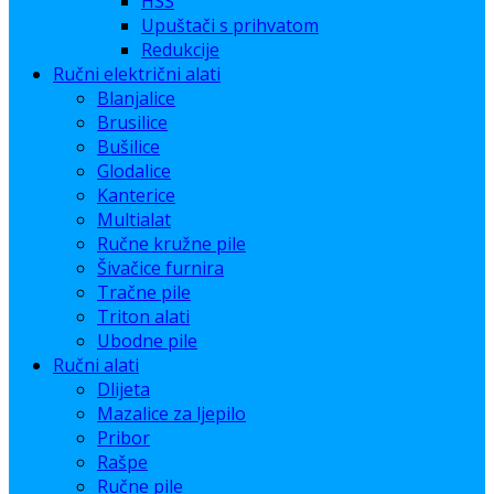
HSS
Upuštači s prihvatom
Redukcije
Ručni električni alati
Blanjalice
Brusilice
Bušilice
Glodalice
Kanterice
Multialat
Ručne kružne pile
Šivačice furnira
Tračne pile
Triton alati
Ubodne pile
Ručni alati
Dlijeta
Mazalice za ljepilo
Pribor
Rašpe
Ručne pile