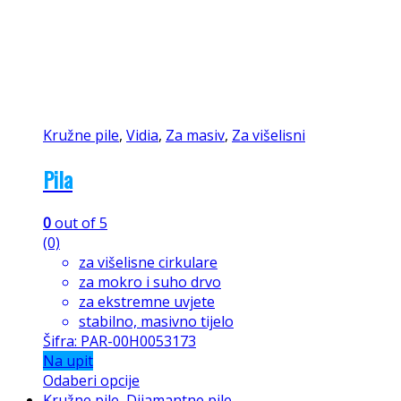
Kružne pile
,
Vidia
,
Za masiv
,
Za višelisni
Pila
0
out of 5
(0)
za višelisne cirkulare
za mokro i suho drvo
za ekstremne uvjete
stabilno, masivno tijelo
Šifra: PAR-00H0053173
Na upit
Odaberi opcije
Kružne pile
,
Dijamantne pile