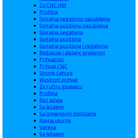
Za CNC HM
Profilna
Spiralna negativno nazubljena
Spiralna pozitivno nazubljena
Spiralna negativna
Spiralna pozitivna
Spiralna pozitivna i negativna
Redukcije i distanc prstenovi
Prihvatnici
Prihvat CNC
Stezne čahure
Westcott prihvat
Za ručnu glodalicu
Profilna
Bez ležaja
Sa ležajem
Sa izmjenjivim pločicama
Ravna utorna
Varena
Sa ležajem