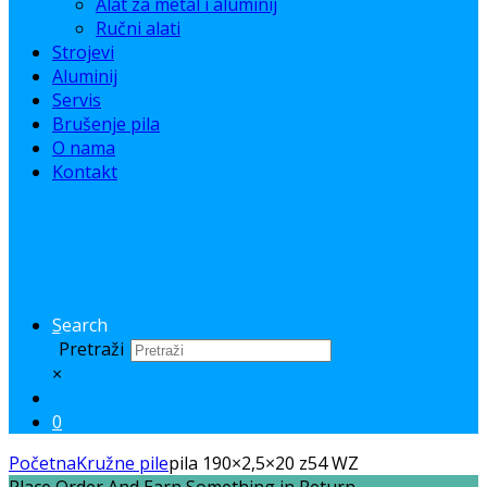
Alat za metal i aluminij
Ručni alati
Strojevi
Aluminij
Servis
Brušenje pila
O nama
Kontakt
Search
Pretraži
×
0
Početna
Kružne pile
pila 190×2,5×20 z54 WZ