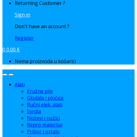
Returning Customer ?
Sign in
Don't have an account ?
Register
0
0.00
€
Nema proizvoda u košarici
Alati
Kružne pile
Glodala i pločice
Ručni elek. alati
Svrdla
Noževi i nožići
Repro materijal
Pribor i ostalo