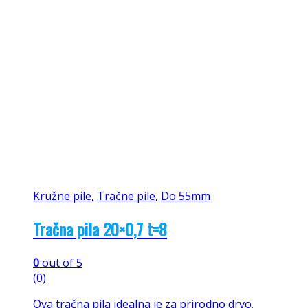
Kružne pile
,
Tračne pile
,
Do 55mm
Tračna pila 20×0,7 t=8
0
out of 5
(0)
Ova tračna pila idealna je za prirodno drvo.