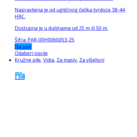
Napravljena je od ugljičnog čelika tvrdoće 38-44
HRC.
Dostupna je u duljinama od 25 m ili 50 m.
Šifra: PAR-00H0060053-25
Na upit
Odaberi opcije
Kružne pile
,
Vidia
,
Za masiv
,
Za višelisni
Pila