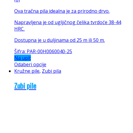
Ova tračna pila idealna je za prirodno drvo.
Napravljena je od ugljičnog čelika tvrdoće 38-44
HRC.
Dostupna je u duljinama od 25 m ili 50 m.
Šifra: PAR-00H0060040-25
Na upit
Odaberi opcije
Kružne pile
,
Zubi pila
Zubi pile