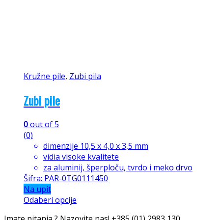
Kružne pile
,
Zubi pila
Zubi pile
0
out of 5
(0)
dimenzije 10,5 x 4,0 x 3,5 mm
vidia visoke kvalitete
za aluminij, šperploču, tvrdo i meko drvo
Šifra: PAR-0TG0111450
Na upit
Odaberi opcije
Imate pitanja ? Nazovite nas!
+385 (01) 2983 130