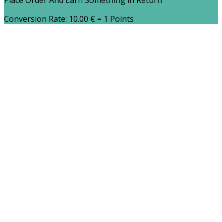
Place Order And Earn Something in Return
Conversion Rate:
10.00
€
= 1 Points