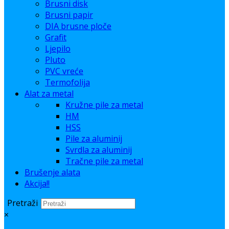
Brusni disk
Brusni papir
DIA brusne ploče
Grafit
Ljepilo
Pluto
PVC vreće
Termofolija
Alat za metal
Kružne pile za metal
HM
HSS
Pile za aluminij
Svrdla za aluminij
Tračne pile za metal
Brušenje alata
Akcija!!
Pretraži
×