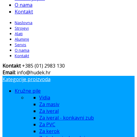
O nama
Kontakt
Naslovna
Strojevi
Alati
Aluminij
Servis
O nama
Kontakt
Kontakt
+385 (01) 2983 130
Email:
info@hudek.hr
Kategorije proizvoda
Kružne pile
Vidia
Za masiv
Za iveral
Za iveral - konkavni zub
Za PVC
Za kerok