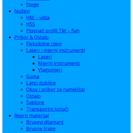
Stege
Noževi
HM – vidia
HSS
Plosnati profil TM – flah
Pribor & Ostalo
Fleksibilne cijevi
Laseri i mjerni instrumenti
Laseri
Mjerni instrumenti
Vlagomjeri
Guma
Lanci dubilice
Okov i pribor za namještaj
Ostalo
Šablone
Transportni kotači
Repro materijal
Brusevi dijamant
Brusne trake