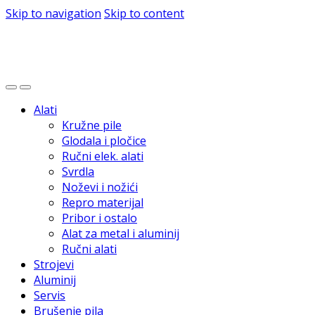
Skip to navigation
Skip to content
Alati
Kružne pile
Glodala i pločice
Ručni elek. alati
Svrdla
Noževi i nožići
Repro materijal
Pribor i ostalo
Alat za metal i aluminij
Ručni alati
Strojevi
Aluminij
Servis
Brušenje pila