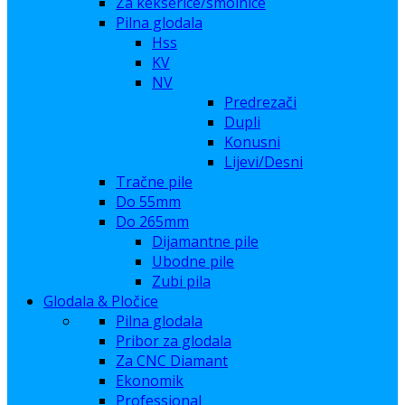
Za kekserice/smolnice
Pilna glodala
Hss
KV
NV
Predrezači
Dupli
Konusni
Lijevi/Desni
Tračne pile
Do 55mm
Do 265mm
Dijamantne pile
Ubodne pile
Zubi pila
Glodala & Pločice
Pilna glodala
Pribor za glodala
Za CNC Diamant
Ekonomik
Professional