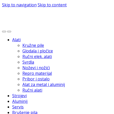
Skip to navigation
Skip to content
Alati
Kružne pile
Glodala i pločice
Ručni elek. alati
Svrdla
Noževi i nožići
Repro materijal
Pribor i ostalo
Alat za metal i aluminij
Ručni alati
Strojevi
Aluminij
Servis
Brušenje pila