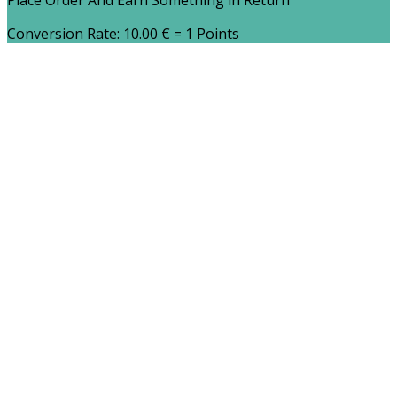
Place Order And Earn Something in Return
Conversion Rate:
10.00
€
= 1 Points