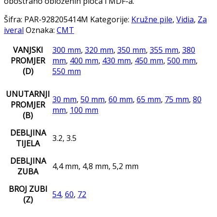
obostrano obloženih ploča i MDF-a.
Šifra:
PAR-928205414M
Kategorije:
Kružne pile
,
Vidia
,
Za
iveral
Oznaka:
CMT
VANJSKI
300 mm
,
320 mm
,
350 mm
,
355 mm
,
380
PROMJER
mm
,
400 mm
,
430 mm
,
450 mm
,
500 mm
,
(D)
550 mm
UNUTARNJI
30 mm
,
50 mm
,
60 mm
,
65 mm
,
75 mm
,
80
PROMJER
mm
,
100 mm
(B)
DEBLJINA
3.2, 3.5
TIJELA
DEBLJINA
4,4 mm, 4,8 mm, 5,2 mm
ZUBA
BROJ ZUBI
54
,
60
,
72
(Z)