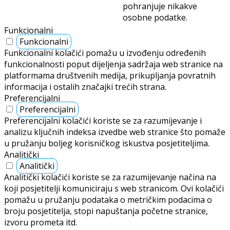
pohranjuje nikakve
osobne podatke.
Funkcionalni
Funkcionalni
Funkcionalni kolačići pomažu u izvođenju određenih
funkcionalnosti poput dijeljenja sadržaja web stranice na
platformama društvenih medija, prikupljanja povratnih
informacija i ostalih značajki trećih strana.
Preferencijalni
Preferencijalni
Preferencijalni kolačići koriste se za razumijevanje i
analizu ključnih indeksa izvedbe web stranice što pomaže
u pružanju boljeg korisničkog iskustva posjetiteljima.
Analitički
Analitički
Analitički kolačići koriste se za razumijevanje načina na
koji posjetitelji komuniciraju s web stranicom. Ovi kolačići
pomažu u pružanju podataka o metričkim podacima o
broju posjetitelja, stopi napuštanja početne stranice,
izvoru prometa itd.