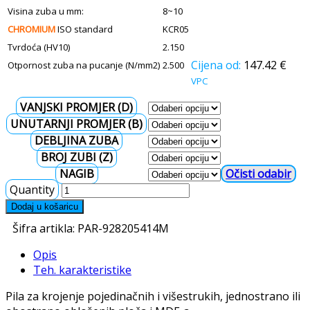
Visina zuba u mm:
8~10
CHROMIUM
ISO standard
KCR05
Tvrdoća (HV10)
2.150
147.42
€
Otpornost zuba na pucanje (N/mm2)
2.500
VPC
VANJSKI PROMJER (D)
UNUTARNJI PROMJER (B)
DEBLJINA ZUBA
BROJ ZUBI (Z)
NAGIB
Očisti
Quantity
Dodaj u košaricu
Šifra artikla:
PAR-928205414M
Opis
Teh. karakteristike
Pila za krojenje pojedinačnih i višestrukih, jednostrano ili