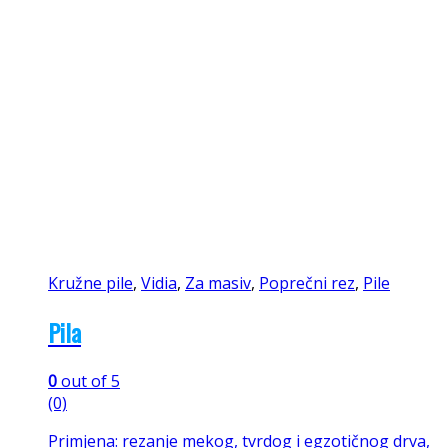
Kružne pile
,
Vidia
,
Za masiv
,
Poprečni rez
,
Pile
Pila
0
out of 5
(0)
Primjena: rezanje mekog, tvrdog i egzotičnog drva,