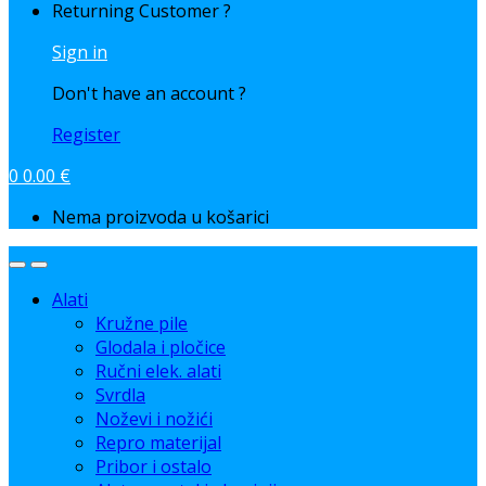
Returning Customer ?
Sign in
Don't have an account ?
Register
0
0.00
€
Nema proizvoda u košarici
Alati
Kružne pile
Glodala i pločice
Ručni elek. alati
Svrdla
Noževi i nožići
Repro materijal
Pribor i ostalo