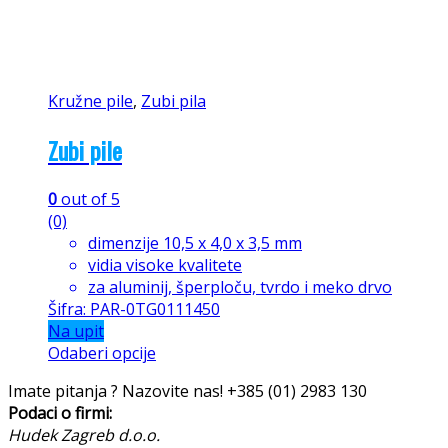
Kružne pile
,
Zubi pila
Zubi pile
0
out of 5
(0)
dimenzije 10,5 x 4,0 x 3,5 mm
vidia visoke kvalitete
za aluminij, šperploču, tvrdo i meko drvo
Šifra: PAR-0TG0111450
Na upit
Odaberi opcije
Imate pitanja ? Nazovite nas!
+385 (01) 2983 130
Podaci o firmi:
Hudek Zagreb d.o.o.