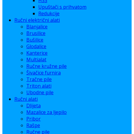
HSS
Upuštači s prihvatom
Redukcije
Ručni električni alati
Blanjalice
Brusilice
Bušilice
Glodalice
Kanterice
Multialat
Ručne kružne pile
Šivačice furnira
Tračne pile
Triton alati
Ubodne pile
Ručni alati
Dlijeta
Mazalice za ljepilo
Pribor
Rašpe
Ručne pile