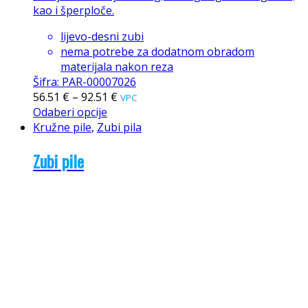
kao i šperploče.
lijevo-desni zubi
nema potrebe za dodatnom obradom
materijala nakon reza
Šifra: PAR-00007026
56.51
€
–
92.51
€
VPC
Odaberi opcije
Kružne pile
,
Zubi pila
Zubi pile