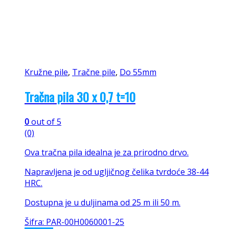
Kružne pile
,
Tračne pile
,
Do 55mm
Tračna pila 30 x 0,7 t=10
0
out of 5
(0)
Ova tračna pila idealna je za prirodno drvo.
Napravljena je od ugljičnog čelika tvrdoće 38-44
HRC.
Dostupna je u duljinama od 25 m ili 50 m.
Šifra: PAR-00H0060001-25