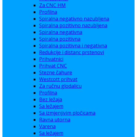
Za CNC HM
Profilna
Spiralna negativno nazubljena
Spiralna pozitivno nazubljena
Spiralna negativna
Spiralna pozitivna
Spiralna pozitivna i negativna
Redukcije i distanc prstenovi
Prihvatnici
Prihvat CNC
Stezne čahure
Westcott prihvat
Za ručnu glodalicu
Profilna
Bez ležaja
Sa ležajem
Sa izmjenjivim pločicama
Ravna utorna
Varena
Sa ležajem