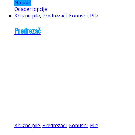
Na upit
Odaberi opcije
Kružne pile
,
Predrezači
,
Konusni
,
Pile
Predrezač
Kružne pile
,
Predrezači
,
Konusni
,
Pile