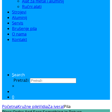
Alat za metal i aluminij
Ručni alati
Strojevi
Aluminij
Servis
Brušenje pila
O nama
Kontakt
Search
Pretraži
×
0
Početna
Kružne pile
Vidia
Za iveral
Pila