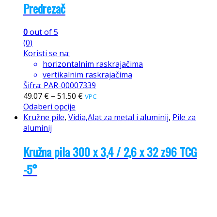
Predrezač
0
out of 5
(0)
Koristi se na:
horizontalnim raskrajačima
vertikalnim raskrajačima
Šifra: PAR-00007339
49.07
€
–
51.50
€
VPC
Odaberi opcije
Kružne pile
,
Vidia,Alat za metal i aluminij
,
Pile za
aluminij
Kružna pila 300 x 3,4 / 2,6 x 32 z96 TCG
-5°