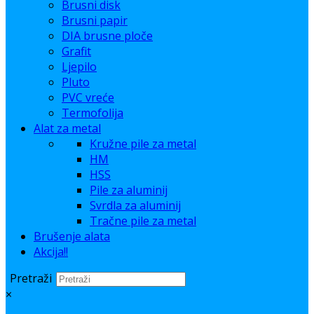
Brusni disk
Brusni papir
DIA brusne ploče
Grafit
Ljepilo
Pluto
PVC vreće
Termofolija
Alat za metal
Kružne pile za metal
HM
HSS
Pile za aluminij
Svrdla za aluminij
Tračne pile za metal
Brušenje alata
Akcija!!
Pretraži
×