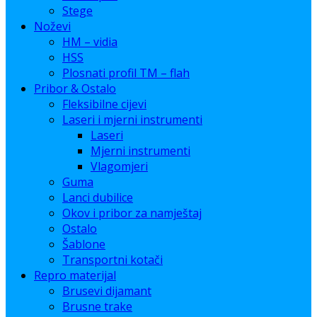
Stege
Noževi
HM – vidia
HSS
Plosnati profil TM – flah
Pribor & Ostalo
Fleksibilne cijevi
Laseri i mjerni instrumenti
Laseri
Mjerni instrumenti
Vlagomjeri
Guma
Lanci dubilice
Okov i pribor za namještaj
Ostalo
Šablone
Transportni kotači
Repro materijal
Brusevi dijamant
Brusne trake