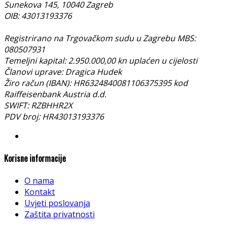
Sunekova 145, 10040 Zagreb
OIB: 43013193376
Registrirano na Trgovačkom sudu u Zagrebu MBS:
080507931
Temeljni kapital: 2.950.000,00 kn uplaćen u cijelosti
Članovi uprave: Dragica Hudek
Žiro račun (IBAN): HR6324840081106375395 kod
Raiffeisenbank Austria d.d.
SWIFT: RZBHHR2X
PDV broj: HR43013193376
Korisne informacije
O nama
Kontakt
Uvjeti poslovanja
Zaštita privatnosti