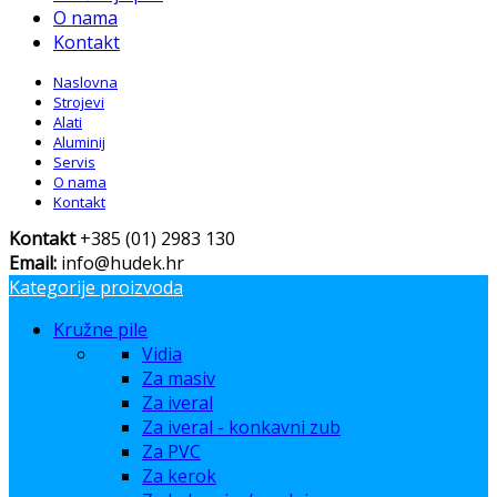
O nama
Kontakt
Naslovna
Strojevi
Alati
Aluminij
Servis
O nama
Kontakt
Kontakt
+385 (01) 2983 130
Email:
info@hudek.hr
Kategorije proizvoda
Kružne pile
Vidia
Za masiv
Za iveral
Za iveral - konkavni zub
Za PVC
Za kerok