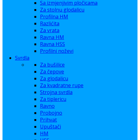
Sa izmjenjivim pločicama
Za stolnu glodalicu
Profilna HM
Razlićita
Za vrata
Ravna HM
Ravna HSS
Profilni noževi
Svrdla
Za bušilice
Za čepove
Za glodalicu
Za kvadratne rupe
Strojna svrdla
Za tiplericu
Ravno
Probojno
Prihvat
Upuštači
HM