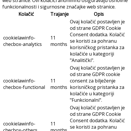
web stranice. Ovi kolačići anonimno osiguravaju osnovne
funkcionalnosti i sigurnosne značajke web stranice.
Kolačić
Trajanje
Opis
Ovaj kolačić postavljen je
od strane GDPR Cookie
Consent dodatka. Kolačić
cookielawinfo-
11
se koristi za pohranu
checbox-analytics
months
korisničkog pristanka za
kolačiće u kategoriji
"Analitički".
Ovaj kolačić postavljen je
od strane GDPR cookie
cookielawinfo-
11
consent za bilježenje
checbox-functional
months
korisničkog pristanka za
kolačiće u kategoriji
"Funkcionalni".
Ovaj kolačić postavljen je
od strane GDPR Cookie
Consent dodatka. Kolačić
cookielawinfo-
11
se koristi za pohranu
checbox-others
months