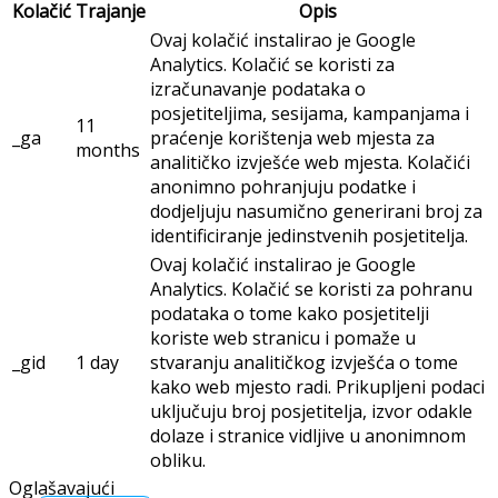
Kolačić
Trajanje
Opis
Ovaj kolačić instalirao je Google
Analytics. Kolačić se koristi za
izračunavanje podataka o
posjetiteljima, sesijama, kampanjama i
11
_ga
praćenje korištenja web mjesta za
months
analitičko izvješće web mjesta. Kolačići
anonimno pohranjuju podatke i
dodjeljuju nasumično generirani broj za
identificiranje jedinstvenih posjetitelja.
Ovaj kolačić instalirao je Google
Analytics. Kolačić se koristi za pohranu
podataka o tome kako posjetitelji
koriste web stranicu i pomaže u
_gid
1 day
stvaranju analitičkog izvješća o tome
kako web mjesto radi. Prikupljeni podaci
uključuju broj posjetitelja, izvor odakle
dolaze i stranice vidljive u anonimnom
obliku.
Oglašavajući