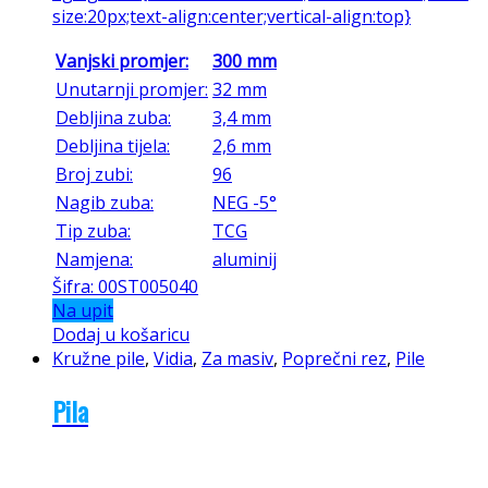
size:20px;text-align:center;vertical-align:top}
Vanjski promjer:
300 mm
Unutarnji promjer:
32 mm
Debljina zuba:
3,4 mm
Debljina tijela:
2,6 mm
Broj zubi:
96
Nagib zuba:
NEG -5°
Tip zuba:
TCG
Namjena:
aluminij
Šifra: 00ST005040
Na upit
Dodaj u košaricu
Kružne pile
,
Vidia
,
Za masiv
,
Poprečni rez
,
Pile
Pila