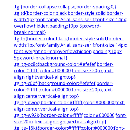
.tg {border-collapse:collapse;border-spacing:0;}
.tg td{border-color:black;border-style:solid;border-
width:1px;font-family:Arial, sans-serif;font-size:14px;
overflow:hidden;padding:10px 5px;word-
break:normal;}
.tg th{border-color:black;border-style:solid;border-
width:1px;font-family:Arial, sans-serif;font-size:14px;
font-weight:normal;overflow:hidden;padding:10px
5px;word-break:normal;}
.tg .tg-oc8c{background-color:#efefef;border-
color:#ffffff;color:#000000;font-size:20px;text-
align:right;vertical-align:top}
.tg .tg-c0bf{background-color:#efefef;border-
color:#ffffff;color:#000000;font-size:20px;text-
align:center;vertical-align:top}
.tg .tg-dwoc{border-color:#ffffff;color:#000000;text-
align:center;vertical-align:top}
.tg .tg-w92k{border-color:#ffffff;color:#000000;font-
size:20px;text-align:right;vertical-align:top}
.tg .tg-16kt{border-color:#ffffff;color:#000000;font-