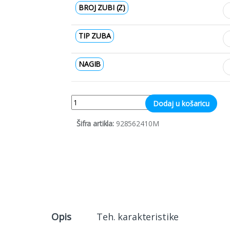
BROJ ZUBI (Z)
TIP ZUBA
NAGIB
Quantity
Dodaj u košaricu
Šifra artikla:
928562410M
Opis
Teh. karakteristike