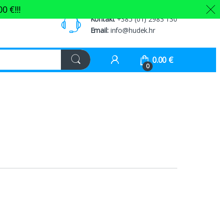
00
€
!!!
Kontakt
+385 (01) 2983 130
Email:
info@hudek.hr
0.00
€
0