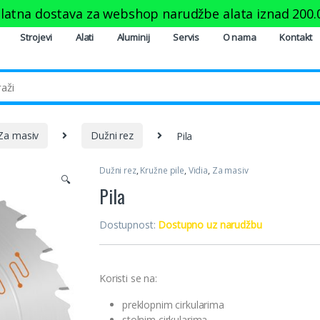
latna dostava za webshop narudžbe alata iznad
200.
Strojevi
Alati
Aluminij
Servis
O nama
Kontakt
Za masiv
Dužni rez
Pila
Dužni rez
,
Kružne pile
,
Vidia
,
Za masiv
🔍
Pila
Dostupnost:
Dostupno uz narudžbu
Koristi se na:
preklopnim cirkularima
stolnim cirkularima