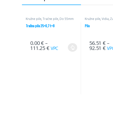
Kružne pile
,
Tračne pile
,
Do 55mm
Kružne pile
,
Vidia
,
Z
Poprečni rez
,
Pile
Tračna pila 25×0,7 t=8
Pila
0.00
€
–
56.51
€
–
111.25
€
92.51
€
VPC
VP