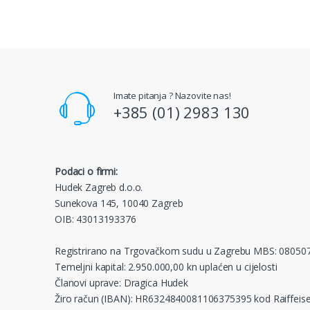
Imate pitanja ? Nazovite nas!
+385 (01) 2983 130
Podaci o firmi:
Hudek Zagreb d.o.o.
Sunekova 145, 10040 Zagreb
OIB: 43013193376
Registrirano na Trgovačkom sudu u Zagrebu MBS: 08050
Temeljni kapital: 2.950.000,00 kn uplaćen u cijelosti
Članovi uprave: Dragica Hudek
Žiro račun (IBAN): HR6324840081106375395 kod Raiffeise