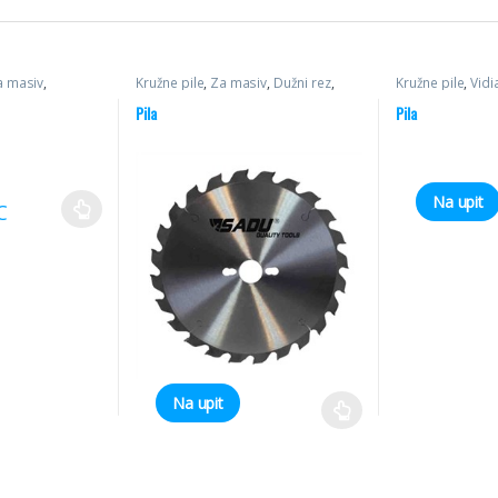
a masiv
,
Kružne pile
,
Za masiv
,
Dužni rez
,
Kružne pile
,
Vidi
Poprečni rez
višelisni
Pila
Pila
Na upit
C
Na upit