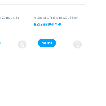
a
,
Za masiv
,
Za
Kružne pile
,
Tračne pile
,
Do 55mm
Tračna pila 20×0,7 t=8
Na upit