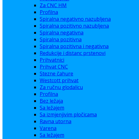
Za CNC HM
Profilna
Spiralna negativno nazubljena
Spiralna pozitivno nazubljena
Spiralna negativna
Spiralna pozitivna
Spiralna pozitivna i negativna
Redukcije i distanc prstenovi
Prihvatnici
Prihvat CNC
Stezne čahure
Westcott prihvat
Za ručnu glodalicu
Profilna
Bez ležaja
Sa ležajem
Sa izmjenjivim pločicama
Ravna utorna
Varena
Sa ležajem