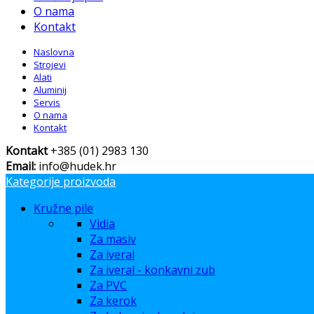
O nama
Kontakt
Naslovna
Strojevi
Alati
Aluminij
Servis
O nama
Kontakt
Kontakt
+385 (01) 2983 130
Email:
info@hudek.hr
Kategorije proizvoda
Kružne pile
Vidia
Za masiv
Za iveral
Za iveral - konkavni zub
Za PVC
Za kerok