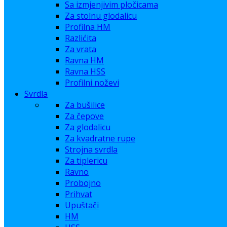
Sa izmjenjivim pločicama
Za stolnu glodalicu
Profilna HM
Razlićita
Za vrata
Ravna HM
Ravna HSS
Profilni noževi
Svrdla
Za bušilice
Za čepove
Za glodalicu
Za kvadratne rupe
Strojna svrdla
Za tiplericu
Ravno
Probojno
Prihvat
Upuštači
HM