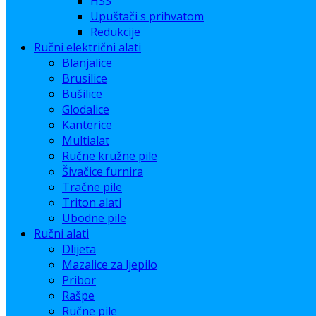
HSS
Upuštači s prihvatom
Redukcije
Ručni električni alati
Blanjalice
Brusilice
Bušilice
Glodalice
Kanterice
Multialat
Ručne kružne pile
Šivačice furnira
Tračne pile
Triton alati
Ubodne pile
Ručni alati
Dlijeta
Mazalice za ljepilo
Pribor
Rašpe
Ručne pile