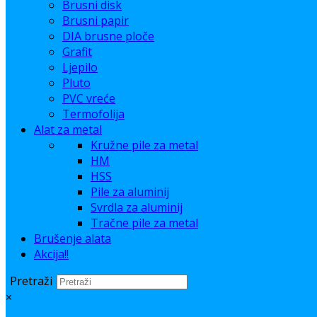
Brusni disk
Brusni papir
DIA brusne ploče
Grafit
Ljepilo
Pluto
PVC vreće
Termofolija
Alat za metal
Kružne pile za metal
HM
HSS
Pile za aluminij
Svrdla za aluminij
Tračne pile za metal
Brušenje alata
Akcija!!
Pretraži
×