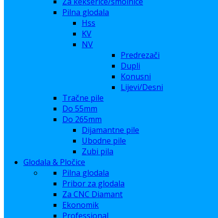
Za kekserice/smolnice
Pilna glodala
Hss
KV
NV
Predrezači
Dupli
Konusni
Lijevi/Desni
Tračne pile
Do 55mm
Do 265mm
Dijamantne pile
Ubodne pile
Zubi pila
Glodala & Pločice
Pilna glodala
Pribor za glodala
Za CNC Diamant
Ekonomik
Professional