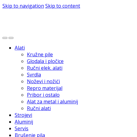
Skip to navigation
Skip to content
Alati
Kružne pile
Glodala i pločice
Ručni elek. alati
Svrdla
Noževi i nožići
Repro materijal
Pribor i ostalo
Alat za metal i aluminij
Ručni alati
Strojevi
Aluminij
Servis
Brušenje pila