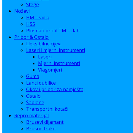
Stege
Noževi
HM – vidia
HSS
Plosnati profil TM – flah
Pribor & Ostalo
Fleksibilne cijevi
Laseri i mjerni instrumenti
Laseri
Mjerni instrumenti
Vlagomjeri
Guma
Lanci dubilice
Okov i pribor za namještaj
Ostalo
Šablone
Transportni kotači
Repro materijal
Brusevi dijamant
Brusne trake