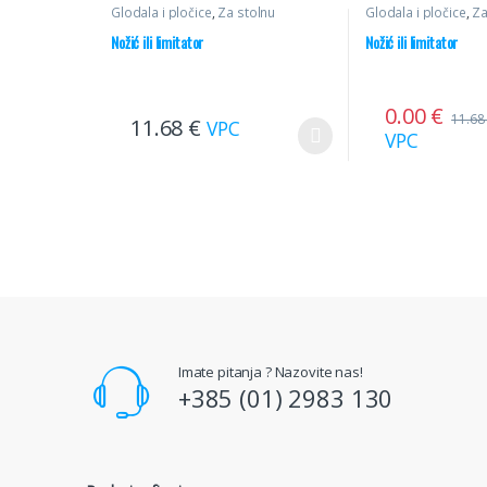
Glodala i pločice
,
Za stolnu
Glodala i pločice
,
Za
glodalicu
,
Profilni noževi
glodalicu
,
Profilni n
Nožić ili limitator
Nožić ili limitator
0.00
€
11.6
11.68
€
VPC
VPC
Imate pitanja ? Nazovite nas!
+385 (01) 2983 130