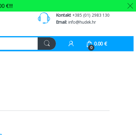
00
€
!!!
Kontakt
+385 (01) 2983 130
Email:
info@hudek.hr
0.00
€
0