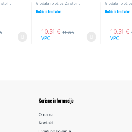
 stolnu
Glodala i pločice
,
Za stolnu
Glodala i pločic
oževi
glodalicu
,
Profilni noževi
glodalicu
,
Profil
Nožić ili limitator
Nožić ili limitator
10.51
€
10.51
€
8
€
11.68
€
VPC
VPC
Korisne informacije
O nama
Kontakt
Uvjeti poslovanja