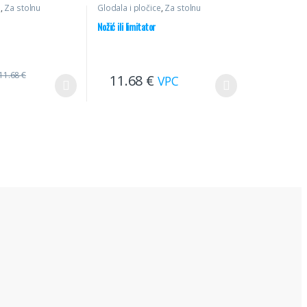
e
,
Za stolnu
Glodala i pločice
,
Za stolnu
ni noževi
glodalicu
,
Profilni noževi
Nožić ili limitator
11.68
€
11.68
€
VPC