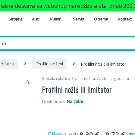
latna dostava za webshop narudžbe alata iznad
200.
Strojevi
Alati
Aluminij
Servis
O nama
Kontakt
lodalicu
Profilni noževi
Profilni nožić ili limitator
Glodala i pločice
,
Profilni noževi
,
Za stolnu glodalicu
🔍
Profilni nožić ili limitator
Dostupnost:
Na zalihi
8.30
€
–
9.72
€