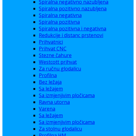
Spiralna negativno nazubljena
Spiralna pozitivno nazubljena
Spiralna negativna
Spiralna pozitivna
Spiralna pozitivna i negativna
Redukcije i distanc prstenovi
Prihvatnici
Prihvat CNC
Stezne čahure
Westcott prihvat
Za ručnu glodalicu
Profilna
Bez ležaja
Sa ležajem
Sa izmjenjivim pločicama
Ravna utorna
Varena
Sa ležajem
Sa izmjenjivim pločicama
Za stolnu glodalicu
Profilna HM