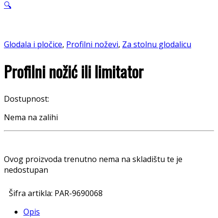
🔍
Glodala i pločice
,
Profilni noževi
,
Za stolnu glodalicu
Profilni nožić ili limitator
Dostupnost:
Nema na zalihi
Ovog proizvoda trenutno nema na skladištu te je
nedostupan
Šifra artikla:
PAR-9690068
Opis