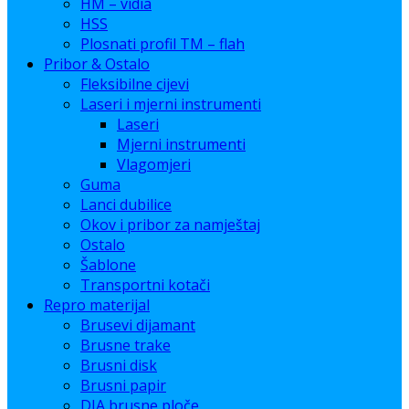
HM – vidia
HSS
Plosnati profil TM – flah
Pribor & Ostalo
Fleksibilne cijevi
Laseri i mjerni instrumenti
Laseri
Mjerni instrumenti
Vlagomjeri
Guma
Lanci dubilice
Okov i pribor za namještaj
Ostalo
Šablone
Transportni kotači
Repro materijal
Brusevi dijamant
Brusne trake
Brusni disk
Brusni papir
DIA brusne ploče