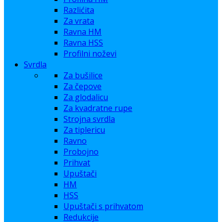
Razlićita
Za vrata
Ravna HM
Ravna HSS
Profilni noževi
Svrdla
Za bušilice
Za čepove
Za glodalicu
Za kvadratne rupe
Strojna svrdla
Za tiplericu
Ravno
Probojno
Prihvat
Upuštači
HM
HSS
Upuštači s prihvatom
Redukcije