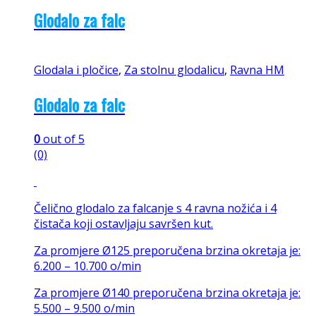
Glodalo za falc
Glodala i pločice
,
Za stolnu glodalicu
,
Ravna HM
Glodalo za falc
0
out of 5
(0)
Čelično glodalo za falcanje s 4 ravna nožića i 4
čistača koji ostavljaju savršen kut.
Za promjere Ø125 preporučena brzina okretaja je:
6.200 – 10.700 o/min
Za promjere Ø140 preporučena brzina okretaja je:
5.500 – 9.500 o/min