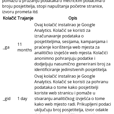
pomažu u pružanju podataka o metričkim podacima o
broju posjetitelja, stopi napuštanja početne stranice,
izvoru prometa itd.
Kolačić
Trajanje
Opis
Ovaj kolačić instalirao je Google
Analytics. Kolačić se koristi za
izračunavanje podataka o
posjetiteljima, sesijama, kampanjama i
11
_ga
praćenje korištenja web mjesta za
months
analitičko izvješće web mjesta. Kolačići
anonimno pohranjuju podatke i
dodjeljuju nasumično generirani broj za
identificiranje jedinstvenih posjetitelja.
Ovaj kolačić instalirao je Google
Analytics. Kolačić se koristi za pohranu
podataka o tome kako posjetitelji
koriste web stranicu i pomaže u
_gid
1 day
stvaranju analitičkog izvješća o tome
kako web mjesto radi. Prikupljeni podaci
uključuju broj posjetitelja, izvor odakle