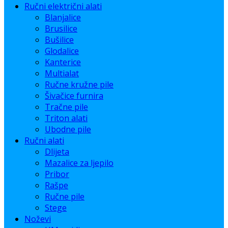
Ručni električni alati
Blanjalice
Brusilice
Bušilice
Glodalice
Kanterice
Multialat
Ručne kružne pile
Šivačice furnira
Tračne pile
Triton alati
Ubodne pile
Ručni alati
Dlijeta
Mazalice za ljepilo
Pribor
Rašpe
Ručne pile
Stege
Noževi