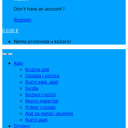
Don't have an account ?
Register
0
0.00
€
Nema proizvoda u košarici
Alati
Kružne pile
Glodala i pločice
Ručni elek. alati
Svrdla
Noževi i nožići
Repro materijal
Pribor i ostalo
Alat za metal i aluminij
Ručni alati
Strojevi