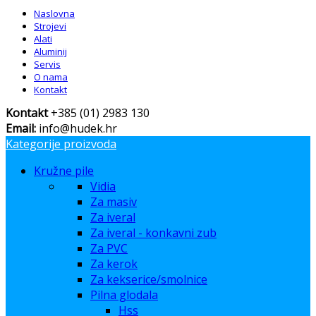
Naslovna
Strojevi
Alati
Aluminij
Servis
O nama
Kontakt
Kontakt
+385 (01) 2983 130
Email:
info@hudek.hr
Kategorije proizvoda
Kružne pile
Vidia
Za masiv
Za iveral
Za iveral - konkavni zub
Za PVC
Za kerok
Za kekserice/smolnice
Pilna glodala
Hss