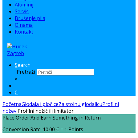
Aluminij
Servis
Brušenje pila
O nama
Kontakt
Search
Pretraži
×
0
Početna
Glodala i pločice
Za stolnu glodalicu
Profilni
noževi
Profilni nožić ili limitator
Place Order And Earn Something in Return
Conversion Rate:
10.00
€
= 1 Points