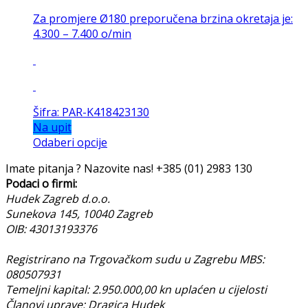
Za promjere Ø180 preporučena brzina okretaja je:
4.300 – 7.400 o/min
Šifra: PAR-K418423130
Na upit
Odaberi opcije
Imate pitanja ? Nazovite nas!
+385 (01) 2983 130
Podaci o firmi:
Hudek Zagreb d.o.o.
Sunekova 145, 10040 Zagreb
OIB: 43013193376
Registrirano na Trgovačkom sudu u Zagrebu MBS:
080507931
Temeljni kapital: 2.950.000,00 kn uplaćen u cijelosti
Članovi uprave: Dragica Hudek