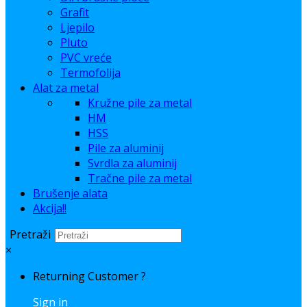
Grafit
Ljepilo
Pluto
PVC vreće
Termofolija
Alat za metal
Kružne pile za metal
HM
HSS
Pile za aluminij
Svrdla za aluminij
Tračne pile za metal
Brušenje alata
Akcija!!
Pretraži
×
Returning Customer ?
Sign in