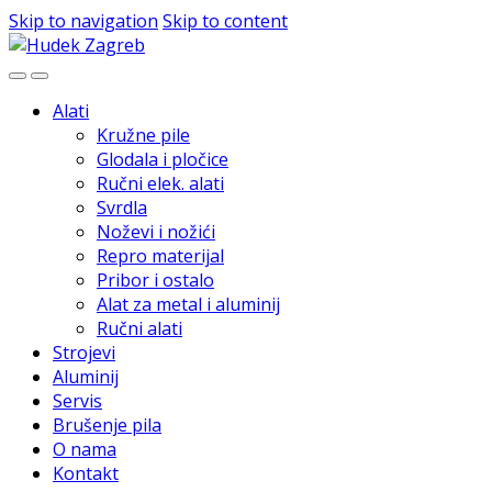
Skip to navigation
Skip to content
Alati
Kružne pile
Glodala i pločice
Ručni elek. alati
Svrdla
Noževi i nožići
Repro materijal
Pribor i ostalo
Alat za metal i aluminij
Ručni alati
Strojevi
Aluminij
Servis
Brušenje pila
O nama
Kontakt