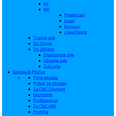
KV
NV
Predrezači
Dupli
Konusni
Lijevi/Desni
Tračne pile
Do 55mm
Do 265mm
Dijamantne pile
Ubodne pile
Zubi pila
Glodala & Pločice
Pilna glodala
Pribor za glodala
Za CNC Diamant
Ekonomik
Professional
Za CNC HM
Profilna