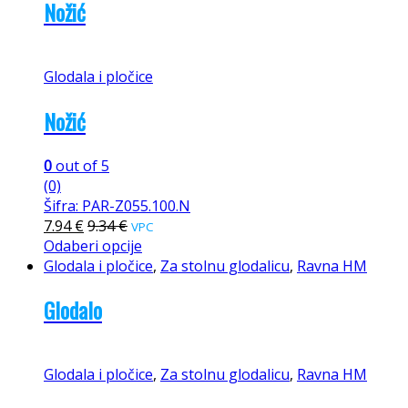
Nožić
Glodala i pločice
Nožić
0
out of 5
(0)
Šifra: PAR-Z055.100.N
7.94
€
9.34
€
VPC
Odaberi opcije
Glodala i pločice
,
Za stolnu glodalicu
,
Ravna HM
Glodalo
Glodala i pločice
,
Za stolnu glodalicu
,
Ravna HM