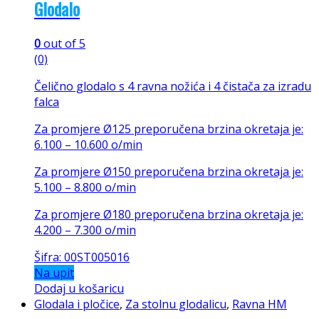
Glodalo
0
out of 5
(0)
Čelično glodalo s 4 ravna nožića i 4 čistača za izradu
falca
Za promjere Ø125 preporučena brzina okretaja je:
6.100 – 10.600 o/min
Za promjere Ø150 preporučena brzina okretaja je:
5.100 – 8.800 o/min
Za promjere Ø180 preporučena brzina okretaja je:
4.200 – 7.300 o/min
Šifra: 00ST005016
Na upit
Dodaj u košaricu
Glodala i pločice
,
Za stolnu glodalicu
,
Ravna HM