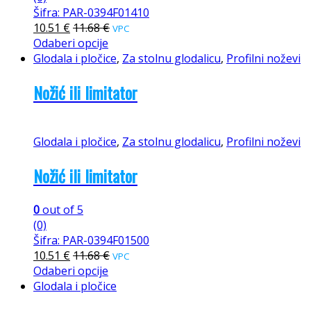
Šifra: PAR-0394F01410
10.51
€
11.68
€
VPC
Odaberi opcije
Glodala i pločice
,
Za stolnu glodalicu
,
Profilni noževi
Nožić ili limitator
Glodala i pločice
,
Za stolnu glodalicu
,
Profilni noževi
Nožić ili limitator
0
out of 5
(0)
Šifra: PAR-0394F01500
10.51
€
11.68
€
VPC
Odaberi opcije
Glodala i pločice