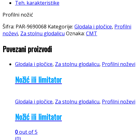
Teh. karakteristike
Profilni nožić
Šifra:
PAR-9690068
Kategorije:
Glodala i pločice
,
Profilni
noževi
,
Za stolnu glodalicu
Oznaka:
CMT
Povezani proizvodi
Glodala i pločice
,
Za stolnu glodalicu
,
Profilni noževi
Nožić ili limitator
Glodala i pločice
,
Za stolnu glodalicu
,
Profilni noževi
Nožić ili limitator
0
out of 5
(0)