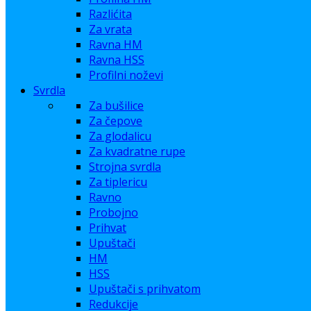
Razlićita
Za vrata
Ravna HM
Ravna HSS
Profilni noževi
Svrdla
Za bušilice
Za čepove
Za glodalicu
Za kvadratne rupe
Strojna svrdla
Za tiplericu
Ravno
Probojno
Prihvat
Upuštači
HM
HSS
Upuštači s prihvatom
Redukcije