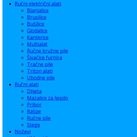
Ručni električni alati
Blanjalice
Brusilice
Bušilice
Glodalice
Kanterice
Multialat
Ručne kružne pile
Šivačice furnira
Tračne pile
Triton alati
Ubodne pile
Ručni alati
Dlijeta
Mazalice za ljepilo
Pribor
Rašpe
Ručne pile
Stege
Noževi