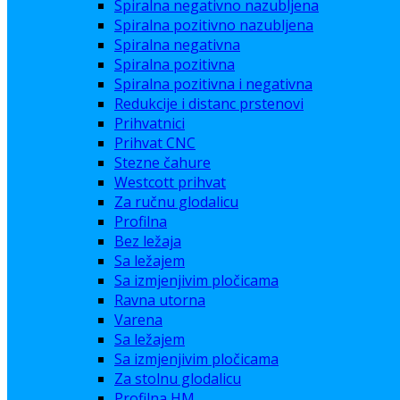
Spiralna negativno nazubljena
Spiralna pozitivno nazubljena
Spiralna negativna
Spiralna pozitivna
Spiralna pozitivna i negativna
Redukcije i distanc prstenovi
Prihvatnici
Prihvat CNC
Stezne čahure
Westcott prihvat
Za ručnu glodalicu
Profilna
Bez ležaja
Sa ležajem
Sa izmjenjivim pločicama
Ravna utorna
Varena
Sa ležajem
Sa izmjenjivim pločicama
Za stolnu glodalicu
Profilna HM