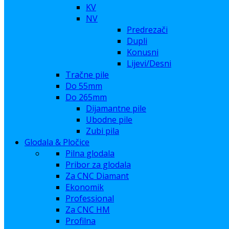
KV
NV
Predrezači
Dupli
Konusni
Lijevi/Desni
Tračne pile
Do 55mm
Do 265mm
Dijamantne pile
Ubodne pile
Zubi pila
Glodala & Pločice
Pilna glodala
Pribor za glodala
Za CNC Diamant
Ekonomik
Professional
Za CNC HM
Profilna