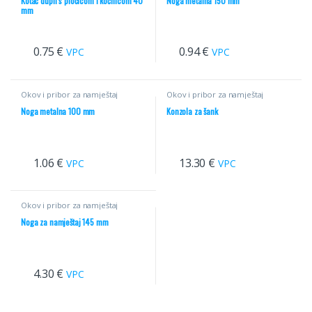
Kotač dupli s pločicom i kočnicom 40
Noga metalna 150 mm
mm
0.75
€
0.94
€
VPC
VPC
Okov i pribor za namještaj
Okov i pribor za namještaj
Noga metalna 100 mm
Konzola za šank
1.06
€
13.30
€
VPC
VPC
Okov i pribor za namještaj
Noga za namještaj 145 mm
4.30
€
VPC