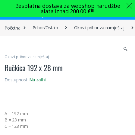
Skip to navigation
Skip to content
Besplatna dostava za webshop narudžbe
alata iznad
200.00
€
!!!
0
Početna
Pribor/Ostalo
Okov i pribor za namještaj
🔍
Okov i pribor za namještaj
Ručkica 192 x 28 mm
Dostupnost:
Na zalihi
A = 192 mm
B = 28 mm
C = 128 mm