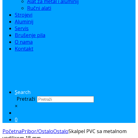
Alat za metal i aluminij
Ručni alati
Strojevi
Aluminij
Servis
Brušenje pila
O nama
Kontakt
Search
Pretraži
×
0
Početna
Pribor/Ostalo
Ostalo
Skalpel PVC sa metalnom