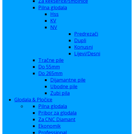
Za kekserice/smolnice
Pilna glodala
Hss
KV
NV
Predrezači
Dupli
Konusni
Lijevi/Desni
Tračne pile
Do 55mm
Do 265mm
Dijamantne pile
Ubodne pile
Zubi pila
Glodala & Pločice
Pilna glodala
Pribor za glodala
Za CNC Diamant
Ekonomik
Professional