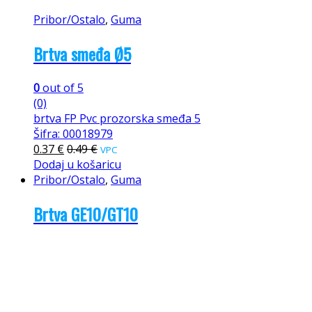
Pribor/Ostalo
,
Guma
Brtva smeđa Ø5
0
out of 5
(0)
brtva FP Pvc prozorska smeđa 5
Šifra: 00018979
0.37
€
0.49
€
VPC
Dodaj u košaricu
Pribor/Ostalo
,
Guma
Brtva GE10/GT10