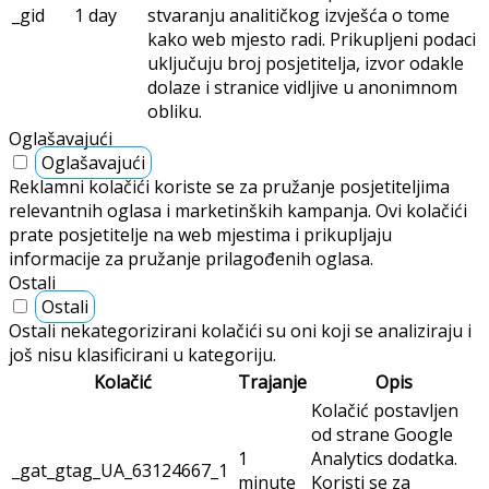
_gid
1 day
stvaranju analitičkog izvješća o tome
kako web mjesto radi. Prikupljeni podaci
uključuju broj posjetitelja, izvor odakle
dolaze i stranice vidljive u anonimnom
obliku.
Oglašavajući
Oglašavajući
Reklamni kolačići koriste se za pružanje posjetiteljima
relevantnih oglasa i marketinških kampanja. Ovi kolačići
prate posjetitelje na web mjestima i prikupljaju
informacije za pružanje prilagođenih oglasa.
Ostali
Ostali
Ostali nekategorizirani kolačići su oni koji se analiziraju i
još nisu klasificirani u kategoriju.
Kolačić
Trajanje
Opis
Kolačić postavljen
od strane Google
1
Analytics dodatka.
_gat_gtag_UA_63124667_1
minute
Koristi se za