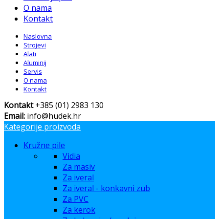
O nama
Kontakt
Naslovna
Strojevi
Alati
Aluminij
Servis
O nama
Kontakt
Kontakt
+385 (01) 2983 130
Email:
info@hudek.hr
Kategorije proizvoda
Kružne pile
Vidia
Za masiv
Za iveral
Za iveral - konkavni zub
Za PVC
Za kerok