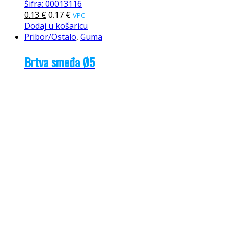
Šifra: 00013116
0.13
€
0.17
€
VPC
Dodaj u košaricu
Pribor/Ostalo
,
Guma
Brtva smeđa Ø5