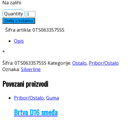
Na zalihi
Quantity
Dodaj u košaricu
Šifra artikla:
0TS0633575SS
Opis
*
Šifra:
0TS0633575SS
Kategorije:
Ostalo
,
Pribor/Ostalo
Oznaka:
Silverline
Povezani proizvodi
Pribor/Ostalo
,
Guma
Brtva D16 smeđa