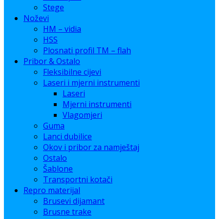
Stege
Noževi
HM – vidia
HSS
Plosnati profil TM – flah
Pribor & Ostalo
Fleksibilne cijevi
Laseri i mjerni instrumenti
Laseri
Mjerni instrumenti
Vlagomjeri
Guma
Lanci dubilice
Okov i pribor za namještaj
Ostalo
Šablone
Transportni kotači
Repro materijal
Brusevi dijamant
Brusne trake