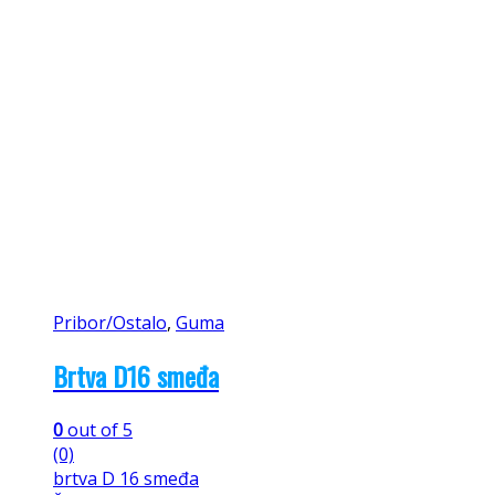
Pribor/Ostalo
,
Guma
Brtva D16 smeđa
0
out of 5
(0)
brtva D 16 smeđa