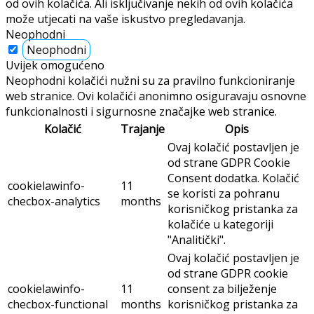
od ovih kolačića. Ali isključivanje nekih od ovih kolačića
može utjecati na vaše iskustvo pregledavanja.
Neophodni
Neophodni
Uvijek omogućeno
Neophodni kolačići nužni su za pravilno funkcioniranje
web stranice. Ovi kolačići anonimno osiguravaju osnovne
funkcionalnosti i sigurnosne značajke web stranice.
Kolačić
Trajanje
Opis
Ovaj kolačić postavljen je
od strane GDPR Cookie
Consent dodatka. Kolačić
cookielawinfo-
11
se koristi za pohranu
checbox-analytics
months
korisničkog pristanka za
kolačiće u kategoriji
"Analitički".
Ovaj kolačić postavljen je
od strane GDPR cookie
cookielawinfo-
11
consent za bilježenje
checbox-functional
months
korisničkog pristanka za