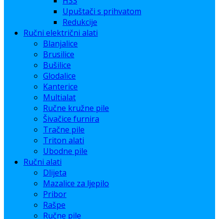
HSS
Upuštači s prihvatom
Redukcije
Ručni električni alati
Blanjalice
Brusilice
Bušilice
Glodalice
Kanterice
Multialat
Ručne kružne pile
Šivačice furnira
Tračne pile
Triton alati
Ubodne pile
Ručni alati
Dlijeta
Mazalice za ljepilo
Pribor
Rašpe
Ručne pile