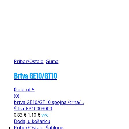
Pribor/Ostalo
,
Guma
Brtva GE10/GT10
0
out of 5
(0)
brtva GE10/GT10 spojna /crna/…
Šifra: EP10003000
0.83
€
1.10
€
VPC
Dodaj u košaricu
Pribor/Ostalo
,
Šablone