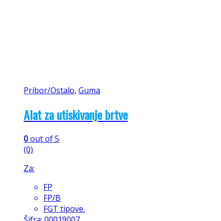
Pribor/Ostalo
,
Guma
Alat za utiskivanje brtve
0
out of 5
(0)
Za:
FP
FP/B
FGT tipove.
Šifra: 00019007