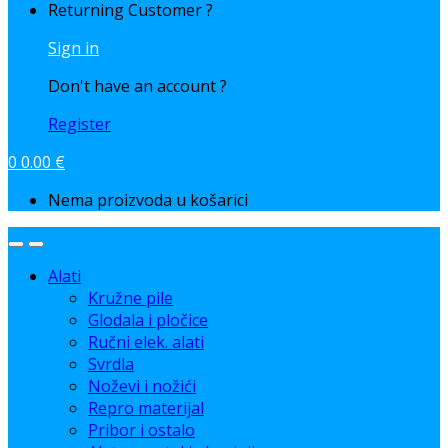
Returning Customer ?
Sign in
Don't have an account ?
Register
0
0.00
€
Nema proizvoda u košarici
Alati
Kružne pile
Glodala i pločice
Ručni elek. alati
Svrdla
Noževi i nožići
Repro materijal
Pribor i ostalo