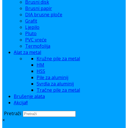
Brusni disk
Brusni papir
DIA brusne ploče
Grafit
Ljepilo
Pluto
PVC vreće
Termofolija
Alat za metal
Kružne pile za metal
HM
HSS
Pile za aluminij
Svrdla za aluminij
Tračne pile za metal
Brušenje alata
Akcija!!
Pretraži
×