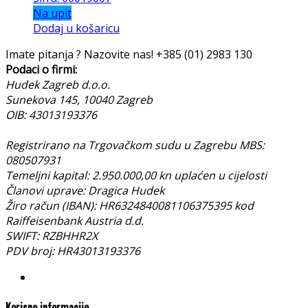
Na upit
Dodaj u košaricu
Imate pitanja ? Nazovite nas!
+385 (01) 2983 130
Podaci o firmi:
Hudek Zagreb d.o.o.
Sunekova 145, 10040 Zagreb
OIB: 43013193376
Registrirano na Trgovačkom sudu u Zagrebu MBS:
080507931
Temeljni kapital: 2.950.000,00 kn uplaćen u cijelosti
Članovi uprave: Dragica Hudek
Žiro račun (IBAN): HR6324840081106375395 kod
Raiffeisenbank Austria d.d.
SWIFT: RZBHHR2X
PDV broj: HR43013193376
Korisne informacije