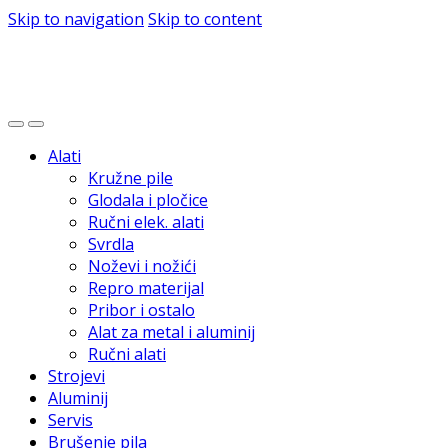
Skip to navigation
Skip to content
Alati
Kružne pile
Glodala i pločice
Ručni elek. alati
Svrdla
Noževi i nožići
Repro materijal
Pribor i ostalo
Alat za metal i aluminij
Ručni alati
Strojevi
Aluminij
Servis
Brušenje pila