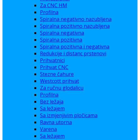
Za CNC HM
Profilna
Spiralna negativno nazubljena
Spiralna pozitivno nazubljena
Spiralna negativna
Spiralna pozitivna
Spiralna pozitivna i negativna
Redukcije i distanc prstenovi
Prihvatnici
Prihvat CNC
Stezne čahure
Westcott prihvat
Za ručnu glodalicu
Profilna
Bez ležaja
Sa ležajem
Sa izmjenjivim pločicama
Ravna utorna
Varena
Sa ležajem