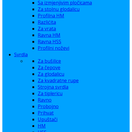
Sa izmjenjivim pločicama
Za stolnu glodalicu
Profilna HM
Razlićita
Za vrata
Ravna HM
Ravna HSS
Profilni noževi
Svrdla
Za bušilice
Za čepove
Za glodalicu
Za kvadratne rupe
Strojna svrdla
Za tiplericu
Ravno
Probojno
Prihvat
Upuštači
HM