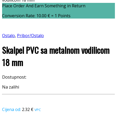
vodilicom 18 mm
Place Order And Earn Something in Return
Conversion Rate:
10.00
€
= 1 Points
Ostalo
,
Pribor/Ostalo
Skalpel PVC sa metalnom vodilicom
18 mm
Dostupnost:
Na zalihi
2.32
€
VPC