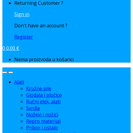
Returning Customer ?
Sign in
Don't have an account ?
Register
0
0.00
€
Nema proizvoda u košarici
Alati
Kružne pile
Glodala i pločice
Ručni elek. alati
Svrdla
Noževi i nožići
Repro materijal
Pribor i ostalo