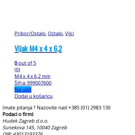
Pribor/Ostalo
,
Ostalo
,
Vijci
Vijak M4 x 4 x 6,2
0
out of 5
(0)
M4 x 4 x 6,2 mm
Šifra: 999007600
Na upit
Dodaj u košaricu
Imate pitanja ? Nazovite nas!
+385 (01) 2983 130
Podaci o firmi:
Hudek Zagreb d.o.o.
Sunekova 145, 10040 Zagreb
OIB: 43013193376