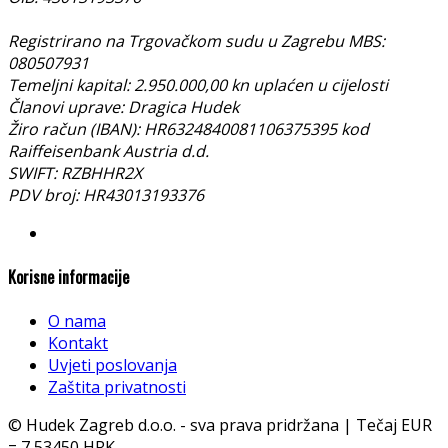
Registrirano na Trgovačkom sudu u Zagrebu MBS:
080507931
Temeljni kapital: 2.950.000,00 kn uplaćen u cijelosti
Članovi uprave: Dragica Hudek
Žiro račun (IBAN): HR6324840081106375395 kod
Raiffeisenbank Austria d.d.
SWIFT: RZBHHR2X
PDV broj: HR43013193376
Korisne informacije
O nama
Kontakt
Uvjeti poslovanja
Zaštita privatnosti
© Hudek Zagreb d.o.o. - sva prava pridržana | Tečaj EUR
= 7,53450 HRK