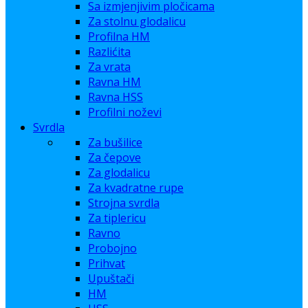
Sa izmjenjivim pločicama
Za stolnu glodalicu
Profilna HM
Razlićita
Za vrata
Ravna HM
Ravna HSS
Profilni noževi
Svrdla
Za bušilice
Za čepove
Za glodalicu
Za kvadratne rupe
Strojna svrdla
Za tiplericu
Ravno
Probojno
Prihvat
Upuštači
HM