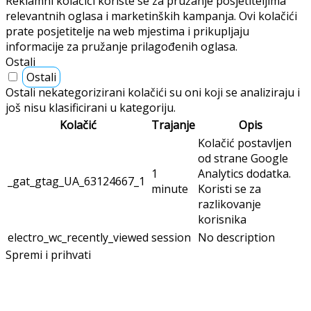
Reklamni kolačići koriste se za pružanje posjetiteljima
relevantnih oglasa i marketinških kampanja. Ovi kolačići
prate posjetitelje na web mjestima i prikupljaju
informacije za pružanje prilagođenih oglasa.
Ostali
Ostali
Ostali nekategorizirani kolačići su oni koji se analiziraju i
još nisu klasificirani u kategoriju.
Kolačić
Trajanje
Opis
Kolačić postavljen
od strane Google
1
Analytics dodatka.
_gat_gtag_UA_63124667_1
minute
Koristi se za
razlikovanje
korisnika
electro_wc_recently_viewed
session
No description
Spremi i prihvati