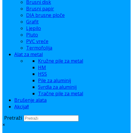
Brusni disk
Brusni papir
DIA brusne ploče
Grafit
Ljepilo
Pluto
PVC vreće
Termofolija
Alat za metal
Kružne pile za metal
HM
HSS
Pile za aluminij
Svrdla za aluminij
Tračne pile za metal
Brušenje alata
Akcija!!
Pretraži
×