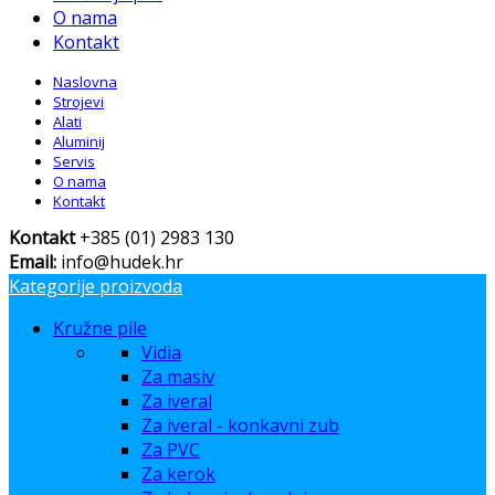
O nama
Kontakt
Naslovna
Strojevi
Alati
Aluminij
Servis
O nama
Kontakt
Kontakt
+385 (01) 2983 130
Email:
info@hudek.hr
Kategorije proizvoda
Kružne pile
Vidia
Za masiv
Za iveral
Za iveral - konkavni zub
Za PVC
Za kerok