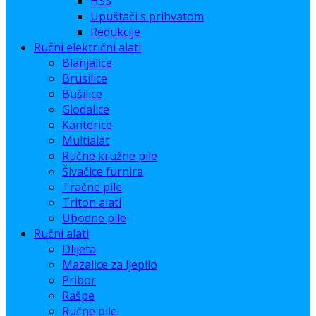
HSS
Upuštači s prihvatom
Redukcije
Ručni električni alati
Blanjalice
Brusilice
Bušilice
Glodalice
Kanterice
Multialat
Ručne kružne pile
Šivačice furnira
Tračne pile
Triton alati
Ubodne pile
Ručni alati
Dlijeta
Mazalice za ljepilo
Pribor
Rašpe
Ručne pile