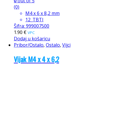
0
out of 5
(0)
M4 x 6 x 8,2 mm
12_TBTI
Šifra: 999007500
1.90
€
VPC
Dodaj u košaricu
Pribor/Ostalo
,
Ostalo
,
Vijci
Vijak M4 x 4 x 6,2