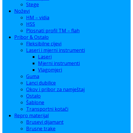
Stege
Noževi
HM – vidia
HSS
Plosnati profil TM – flah
Pribor & Ostalo
Fleksibilne cijevi
Laseri i mjerni instrumenti
Laseri
Mjerni instrumenti
Vlagomjeri
Guma
Lanci dubilice
Okov i pribor za namještaj
Ostalo
Šablone
Transportni kotači
Repro materijal
Brusevi dijamant
Brusne trake