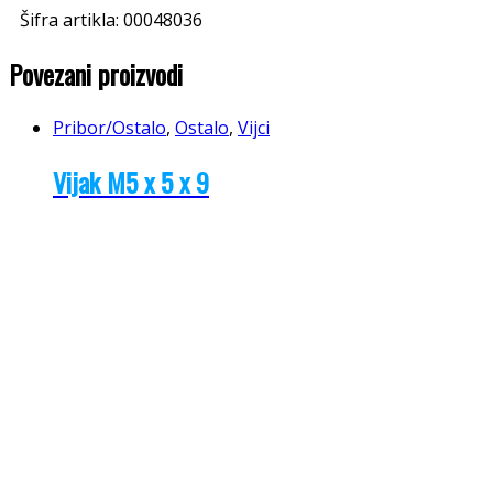
Šifra artikla:
00048036
Povezani proizvodi
Pribor/Ostalo
,
Ostalo
,
Vijci
Vijak M5 x 5 x 9