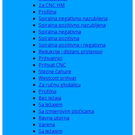
Za CNC HM
Profilna
Spiralna negativno nazubljena
Spiralna pozitivno nazubljena
Spiralna negativna
Spiralna pozitivna
Spiralna pozitivna i negativna
Redukcije i distanc prstenovi
Prihvatnici
Prihvat CNC
Stezne čahure
Westcott prihvat
Za ručnu glodalicu
Profilna
Bez ležaja
Sa ležajem
Sa izmjenjivim pločicama
Ravna utorna
Varena
Sa ležajem