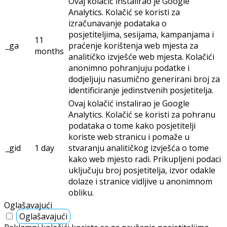
Ovaj kolačić instalirao je Google
Analytics. Kolačić se koristi za
izračunavanje podataka o
posjetiteljima, sesijama, kampanjama i
11
_ga
praćenje korištenja web mjesta za
months
analitičko izvješće web mjesta. Kolačići
anonimno pohranjuju podatke i
dodjeljuju nasumično generirani broj za
identificiranje jedinstvenih posjetitelja.
Ovaj kolačić instalirao je Google
Analytics. Kolačić se koristi za pohranu
podataka o tome kako posjetitelji
koriste web stranicu i pomaže u
_gid
1 day
stvaranju analitičkog izvješća o tome
kako web mjesto radi. Prikupljeni podaci
uključuju broj posjetitelja, izvor odakle
dolaze i stranice vidljive u anonimnom
obliku.
Oglašavajući
Oglašavajući