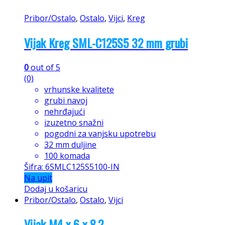
Pribor/Ostalo
,
Ostalo
,
Vijci
,
Kreg
Vijak Kreg SML-C125S5 32 mm grubi
0
out of 5
(0)
vrhunske kvalitete
grubi navoj
nehrđajući
izuzetno snažni
pogodni za vanjsku upotrebu
32 mm duljine
100 komada
Šifra: 6SMLC125S5100-IN
Na upit
Dodaj u košaricu
Pribor/Ostalo
,
Ostalo
,
Vijci
Vijak M4 x 6 x 8,2