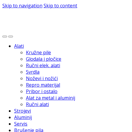
Skip to navigation
Skip to content
Alati
Kružne pile
Glodala i pločice
Ručni elek. alati
Svrdla
Noževi i nožići
Repro materijal
Pribor i ostalo
Alat za metal i aluminij
Ručni alati
Strojevi
Aluminij
Servis
Brušenje pila