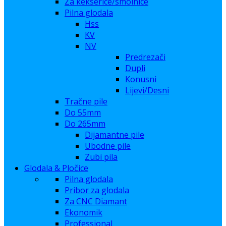
Za kekserice/smolnice
Pilna glodala
Hss
KV
NV
Predrezači
Dupli
Konusni
Lijevi/Desni
Tračne pile
Do 55mm
Do 265mm
Dijamantne pile
Ubodne pile
Zubi pila
Glodala & Pločice
Pilna glodala
Pribor za glodala
Za CNC Diamant
Ekonomik
Professional