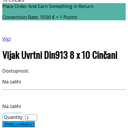
10 Cinčani
Place Order And Earn Something in Return
Conversion Rate:
10.00
€
= 1 Points
Vijci
Vijak Uvrtni Din913 8 x 10 Cinčani
Dostupnost:
Na zalihi
Na zalihi
Quantity
Dodaj u košaricu