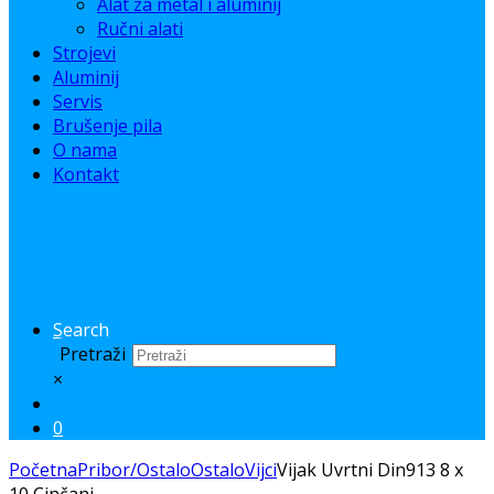
Alat za metal i aluminij
Ručni alati
Strojevi
Aluminij
Servis
Brušenje pila
O nama
Kontakt
Search
Pretraži
×
0
Početna
Pribor/Ostalo
Ostalo
Vijci
Vijak Uvrtni Din913 8 x