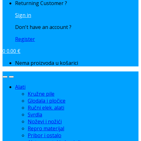
Returning Customer ?
Sign in
Don't have an account ?
Register
0
0.00
€
Nema proizvoda u košarici
Alati
Kružne pile
Glodala i pločice
Ručni elek. alati
Svrdla
Noževi i nožići
Repro materijal
Pribor i ostalo