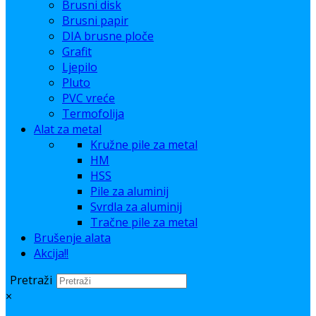
Brusni disk
Brusni papir
DIA brusne ploče
Grafit
Ljepilo
Pluto
PVC vreće
Termofolija
Alat za metal
Kružne pile za metal
HM
HSS
Pile za aluminij
Svrdla za aluminij
Tračne pile za metal
Brušenje alata
Akcija!!
Pretraži
×