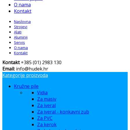
O nama
Kontakt
Naslovna
Strojevi
Alati
Aluminij
Servis
O nama
Kontakt
Kontakt
+385 (01) 2983 130
Email:
info@hudek.hr
Kategorije proizvoda
Kružne pile
Vidia
Za masiv
Za iveral
Za iveral - konkavni zub
Za PVC
Za kerok