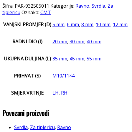
Šifra:
PAR-932505011
Kategorije:
Ravno
,
Svrdla
,
Za
tiplericu
Oznaka:
CMT
VANJSKI PROMJER (D)
5 mm
,
6 mm
,
8 mm
,
10 mm
,
12 mm
RADNI DIO (I)
20 mm
,
30 mm
,
40 mm
UKUPNA DULJINA (L)
35 mm
,
45 mm
,
55 mm
PRIHVAT (S)
M10/11×4
SMJER VRTNJE
LH
,
RH
Povezani proizvodi
Svrdla
,
Za tiplericu
,
Ravno