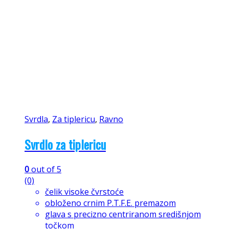
Svrdla
,
Za tiplericu
,
Ravno
Svrdlo za tiplericu
0
out of 5
(0)
čelik visoke čvrstoće
obloženo crnim P.T.F.E. premazom
glava s precizno centriranom središnjom
točkom