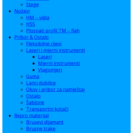
Stege
Noževi
HM – vidia
HSS
Plosnati profil TM – flah
Pribor & Ostalo
Fleksibilne cijevi
Laseri i mjerni instrumenti
Laseri
Mjerni instrumenti
Vlagomjeri
Guma
Lanci dubilice
Okov i pribor za namještaj
Ostalo
Šablone
Transportni kotači
Repro materijal
Brusevi dijamant
Brusne trake