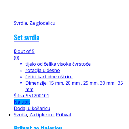
Svrdla
,
Za glodalicu
Set svrdla
0
out of 5
(0)
tijelo od čelika visoke čvrstoće
rotacija u desno
četiri karbidne oštrice
Dimenzije: 15 mm, 20 mm , 25 mm, 30 mm , 35
mm
Šifra: 951200101
Na upit
Dodaj u košaricu
Svrdla
,
Za tiplericu
,
Prihvat
Prihvat za tiplericu