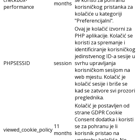
checkbox-
se koristi za pohranu
months
performance
korisničkog pristanka za
kolačiće u kategoriji
"Preferencijalni".
Ovaj je kolačić izvorni za
PHP aplikacije. Kolačić se
koristi za spremanje i
identificiranje korisničkog
jedinstvenog ID-a sesije u
PHPSESSID
session
svrhu upravljanja
korisničkom sesijom na
web mjestu. Kolačić je
kolačić sesije i briše se
kad se zatvore svi prozori
preglednika.
Kolačić je postavljen od
strane GDPR Cookie
Consent dodatka i koristi
11
se za pohranu je li
viewed_cookie_policy
months
korisnik pristao na