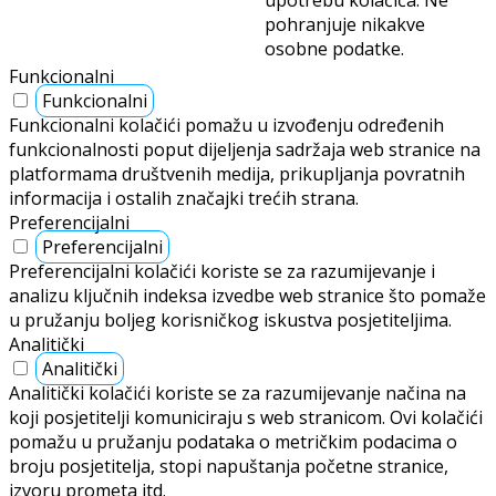
upotrebu kolačića. Ne
pohranjuje nikakve
osobne podatke.
Funkcionalni
Funkcionalni
Funkcionalni kolačići pomažu u izvođenju određenih
funkcionalnosti poput dijeljenja sadržaja web stranice na
platformama društvenih medija, prikupljanja povratnih
informacija i ostalih značajki trećih strana.
Preferencijalni
Preferencijalni
Preferencijalni kolačići koriste se za razumijevanje i
analizu ključnih indeksa izvedbe web stranice što pomaže
u pružanju boljeg korisničkog iskustva posjetiteljima.
Analitički
Analitički
Analitički kolačići koriste se za razumijevanje načina na
koji posjetitelji komuniciraju s web stranicom. Ovi kolačići
pomažu u pružanju podataka o metričkim podacima o
broju posjetitelja, stopi napuštanja početne stranice,
izvoru prometa itd.