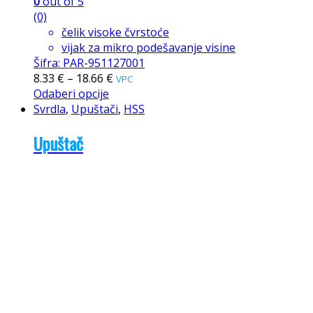
0
out of 5
(0)
čelik visoke čvrstoće
vijak za mikro podešavanje visine
Šifra: PAR-951127001
8.33
€
–
18.66
€
VPC
Odaberi opcije
Svrdla
,
Upuštači
,
HSS
Upuštač