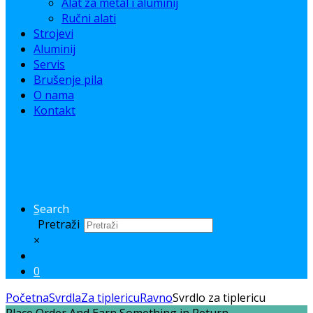
Alat za metal i aluminij
Ručni alati
Strojevi
Aluminij
Servis
Brušenje pila
O nama
Kontakt
Search
Pretraži
×
0
Početna
Svrdla
Za tiplericu
Ravno
Svrdlo za tiplericu