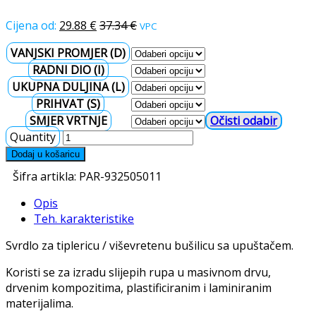
29.88
€
37.34
€
VPC
VANJSKI PROMJER (D)
RADNI DIO (I)
UKUPNA DULJINA (L)
PRIHVAT (S)
SMJER VRTNJE
Očisti
Quantity
Dodaj u košaricu
Šifra artikla:
PAR-932505011
Opis
Teh. karakteristike
Svrdlo za tiplericu / viševretenu bušilicu sa upuštačem.
Koristi se za izradu slijepih rupa u masivnom drvu,
drvenim kompozitima, plastificiranim i laminiranim
materijalima.