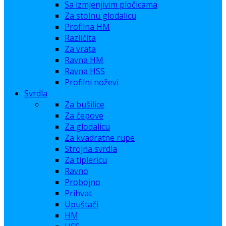
Sa izmjenjivim pločicama
Za stolnu glodalicu
Profilna HM
Razlićita
Za vrata
Ravna HM
Ravna HSS
Profilni noževi
Svrdla
Za bušilice
Za čepove
Za glodalicu
Za kvadratne rupe
Strojna svrdla
Za tiplericu
Ravno
Probojno
Prihvat
Upuštači
HM