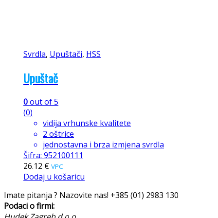
Svrdla
,
Upuštači
,
HSS
Upuštač
0
out of 5
(0)
vidija vrhunske kvalitete
2 oštrice
jednostavna i brza izmjena svrdla
Šifra: 952100111
26.12
€
VPC
Dodaj u košaricu
Imate pitanja ? Nazovite nas!
+385 (01) 2983 130
Podaci o firmi:
Hudek Zagreb d.o.o.