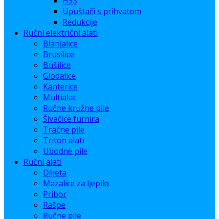
HSS
Upuštači s prihvatom
Redukcije
Ručni električni alati
Blanjalice
Brusilice
Bušilice
Glodalice
Kanterice
Multialat
Ručne kružne pile
Šivačice furnira
Tračne pile
Triton alati
Ubodne pile
Ručni alati
Dlijeta
Mazalice za ljepilo
Pribor
Rašpe
Ručne pile