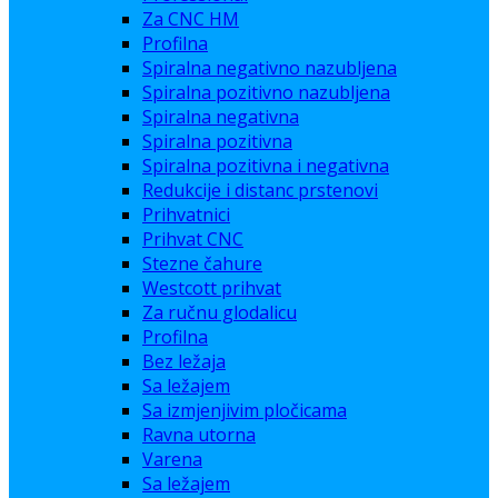
Za CNC HM
Profilna
Spiralna negativno nazubljena
Spiralna pozitivno nazubljena
Spiralna negativna
Spiralna pozitivna
Spiralna pozitivna i negativna
Redukcije i distanc prstenovi
Prihvatnici
Prihvat CNC
Stezne čahure
Westcott prihvat
Za ručnu glodalicu
Profilna
Bez ležaja
Sa ležajem
Sa izmjenjivim pločicama
Ravna utorna
Varena
Sa ležajem