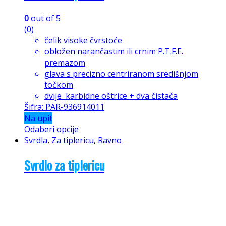
0
out of 5
(0)
čelik visoke čvrstoće
obložen narančastim ili crnim P.T.F.E.
premazom
glava s precizno centriranom središnjom
točkom
dvije karbidne oštrice + dva čistača
Šifra: PAR-936914011
Na upit
Odaberi opcije
Svrdla
,
Za tiplericu
,
Ravno
Svrdlo za tiplericu