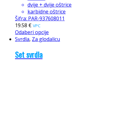
dvije + dvije oštrice
karbidne oštrice
Šifra: PAR-937608011
19.58
€
VPC
Odaberi opcije
Svrdla
,
Za glodalicu
Set svrdla