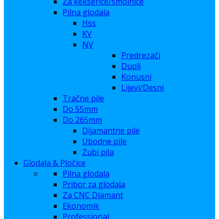
Za kekserice/smolnice
Pilna glodala
Hss
KV
NV
Predrezači
Dupli
Konusni
Lijevi/Desni
Tračne pile
Do 55mm
Do 265mm
Dijamantne pile
Ubodne pile
Zubi pila
Glodala & Pločice
Pilna glodala
Pribor za glodala
Za CNC Diamant
Ekonomik
Professional