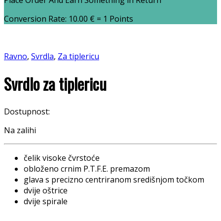
Place Order And Earn Something in Return
Conversion Rate:
10.00
€
= 1 Points
Ravno
,
Svrdla
,
Za tiplericu
Svrdlo za tiplericu
Dostupnost:
Na zalihi
čelik visoke čvrstoće
obloženo crnim P.T.F.E. premazom
glava s precizno centriranom središnjom točkom
dvije oštrice
dvije spirale