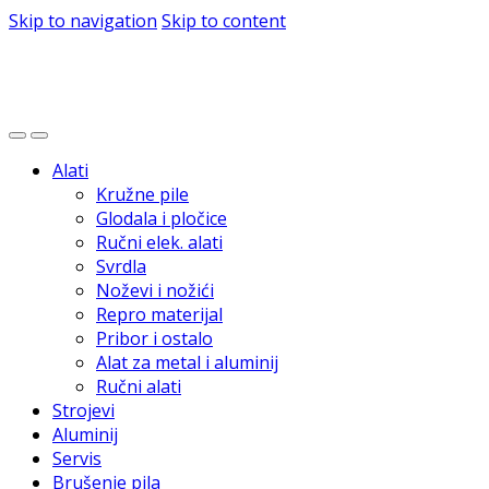
Skip to navigation
Skip to content
Alati
Kružne pile
Glodala i pločice
Ručni elek. alati
Svrdla
Noževi i nožići
Repro materijal
Pribor i ostalo
Alat za metal i aluminij
Ručni alati
Strojevi
Aluminij
Servis
Brušenje pila