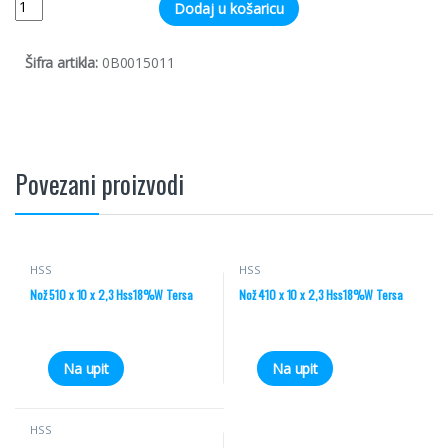
Dodaj u košaricu
Šifra artikla:
0B0015011
Povezani proizvodi
HSS
HSS
Nož 510 x 10 x 2,3 Hss18%W Tersa
Nož 410 x 10 x 2,3 Hss18%W Tersa
Na upit
Na upit
HSS