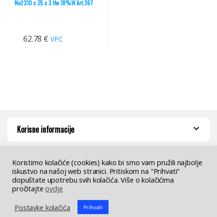
Nož 310 x 25 x 3 Hw 18%W Art.367
62.78
€
VPC
Korisne informacije
Koristimo kolačiće (cookies) kako bi smo vam pružili najbolje
iskustvo na našoj web stranici. Pritiskom na "Prihvati"
dopuštate upotrebu svih kolačića. Više o kolačićima
pročitajte
ovdje
Imate pitanja ? Nazovite nas!
Postavke kolačića
Prihvati
+385 (01) 2983 130