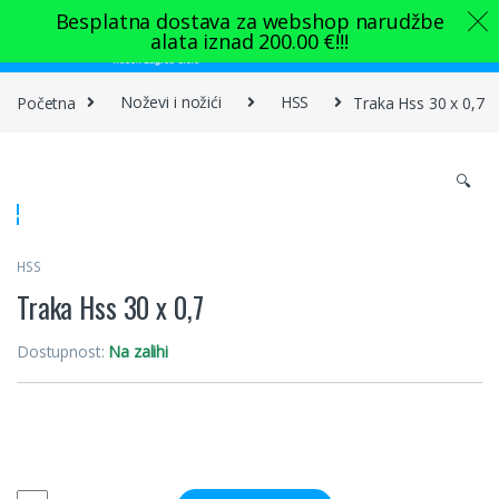
Skip to navigation
Skip to content
Besplatna dostava za webshop narudžbe
alata iznad
200.00
€
!!!
0
Početna
Noževi i nožići
HSS
Traka Hss 30 x 0,7
🔍
HSS
Traka Hss 30 x 0,7
Dostupnost:
Na zalihi
Quantity