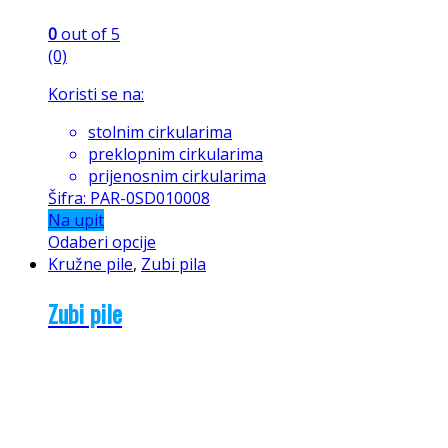
0
out of 5
(0)
Koristi se na:
stolnim cirkularima
preklopnim cirkularima
prijenosnim cirkularima
Šifra: PAR-0SD010008
Na upit
Odaberi opcije
Kružne pile
,
Zubi pila
Zubi pile