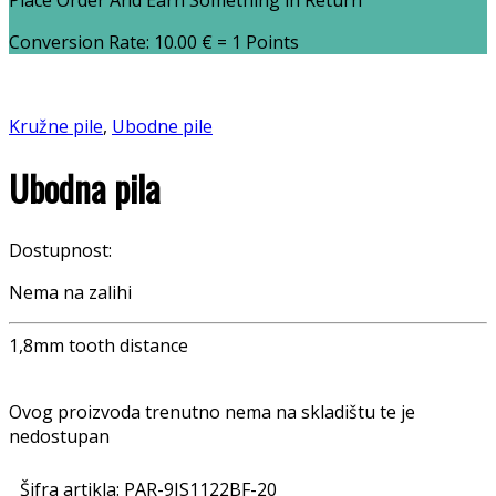
Place Order And Earn Something in Return
Conversion Rate:
10.00
€
= 1 Points
Kružne pile
,
Ubodne pile
Ubodna pila
Dostupnost:
Nema na zalihi
1,8mm tooth distance
Ovog proizvoda trenutno nema na skladištu te je
nedostupan
Šifra artikla:
PAR-9JS1122BF-20