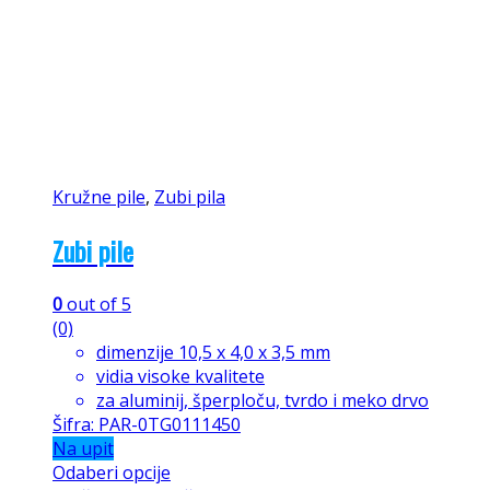
Kružne pile
,
Zubi pila
Zubi pile
0
out of 5
(0)
dimenzije 10,5 x 4,0 x 3,5 mm
vidia visoke kvalitete
za aluminij, šperploču, tvrdo i meko drvo
Šifra: PAR-0TG0111450
Na upit
Odaberi opcije