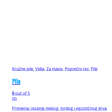
Kružne pile
,
Vidia
,
Za masiv
,
Poprečni rez
,
Pile
Pila
0
out of 5
(0)
Primjena: rezanje mekog, tvrdog i egzotičnog drva,