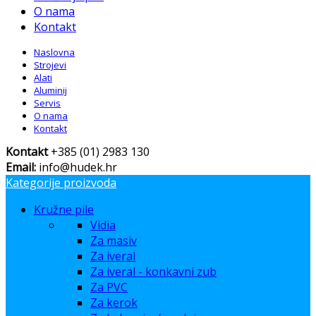
O nama
Kontakt
Naslovna
Strojevi
Alati
Aluminij
Servis
O nama
Kontakt
Kontakt
+385 (01) 2983 130
Email:
info@hudek.hr
Kategorije proizvoda
Kružne pile
Vidia
Za masiv
Za iveral
Za iveral - konkavni zub
Za PVC
Za kerok