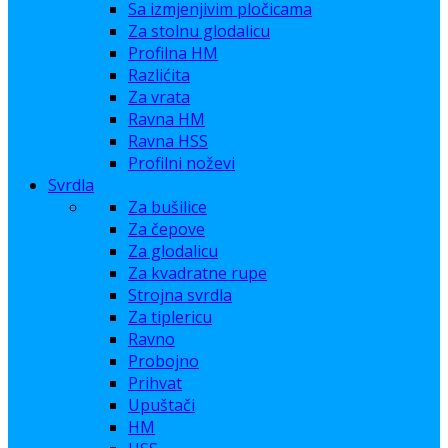
Sa izmjenjivim pločicama
Za stolnu glodalicu
Profilna HM
Razlićita
Za vrata
Ravna HM
Ravna HSS
Profilni noževi
Svrdla
Za bušilice
Za čepove
Za glodalicu
Za kvadratne rupe
Strojna svrdla
Za tiplericu
Ravno
Probojno
Prihvat
Upuštači
HM