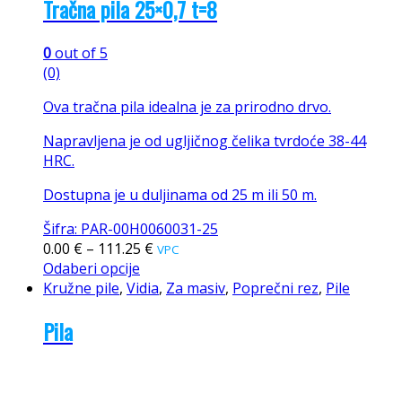
Tračna pila 25×0,7 t=8
0
out of 5
(0)
Ova tračna pila idealna je za prirodno drvo.
Napravljena je od ugljičnog čelika tvrdoće 38-44
HRC.
Dostupna je u duljinama od 25 m ili 50 m.
Šifra: PAR-00H0060031-25
0.00
€
–
111.25
€
VPC
Odaberi opcije
Kružne pile
,
Vidia
,
Za masiv
,
Poprečni rez
,
Pile
Pila