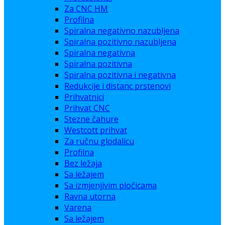
Za CNC HM
Profilna
Spiralna negativno nazubljena
Spiralna pozitivno nazubljena
Spiralna negativna
Spiralna pozitivna
Spiralna pozitivna i negativna
Redukcije i distanc prstenovi
Prihvatnici
Prihvat CNC
Stezne čahure
Westcott prihvat
Za ručnu glodalicu
Profilna
Bez ležaja
Sa ležajem
Sa izmjenjivim pločicama
Ravna utorna
Varena
Sa ležajem