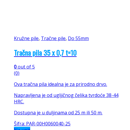
Kružne pile
,
Tračne pile
,
Do 55mm
Tračna pila 35 x 0,7 t=10
0
out of 5
(0)
Ova tračna pila idealna je za prirodno drvo.
Napravljena je od ugljičnog čelika tvrdoće 38-44
HRC.
Dostupna je u duljinama od 25 m ili 50 m.
Šifra: PAR-00H0060040-25
Na upit