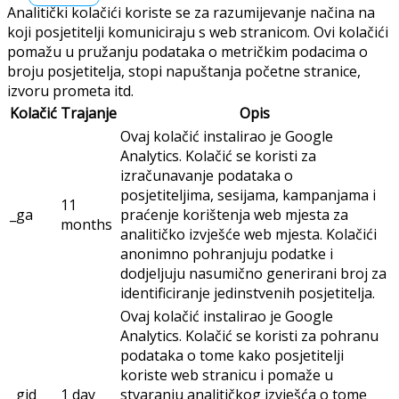
Analitički kolačići koriste se za razumijevanje načina na
koji posjetitelji komuniciraju s web stranicom. Ovi kolačići
pomažu u pružanju podataka o metričkim podacima o
broju posjetitelja, stopi napuštanja početne stranice,
izvoru prometa itd.
Kolačić
Trajanje
Opis
Ovaj kolačić instalirao je Google
Analytics. Kolačić se koristi za
izračunavanje podataka o
posjetiteljima, sesijama, kampanjama i
11
_ga
praćenje korištenja web mjesta za
months
analitičko izvješće web mjesta. Kolačići
anonimno pohranjuju podatke i
dodjeljuju nasumično generirani broj za
identificiranje jedinstvenih posjetitelja.
Ovaj kolačić instalirao je Google
Analytics. Kolačić se koristi za pohranu
podataka o tome kako posjetitelji
koriste web stranicu i pomaže u
_gid
1 day
stvaranju analitičkog izvješća o tome