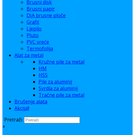
Brusni disk
Brusni papir
DIA brusne ploče
Grafit
Ljepilo
Pluto
PVC vreće
Termofolija
Alat za metal
Kružne pile za metal
HM
HSS
Pile za aluminij
Svrdla za aluminij
Tračne pile za metal
Brušenje alata
Akcija!!
Pretraži
×