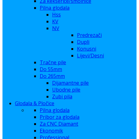
Za kekserice/smolnice
Pilna glodala
Hss
KV
NV
Predrezači
Dupli
Konusni
Lijevi/Desni
Tračne pile
Do 55mm
Do 265mm
Dijamantne pile
Ubodne pile
Zubi pila
Glodala & Pločice
Pilna glodala
Pribor za glodala
Za CNC Diamant
Ekonomik
Professional