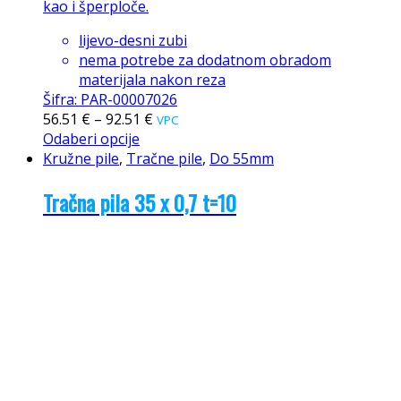
kao i šperploče.
lijevo-desni zubi
nema potrebe za dodatnom obradom
materijala nakon reza
Šifra: PAR-00007026
56.51
€
–
92.51
€
VPC
Odaberi opcije
Kružne pile
,
Tračne pile
,
Do 55mm
Tračna pila 35 x 0,7 t=10