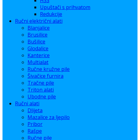
HSS
Upuštači s prihvatom
Redukcije
Ručni električni alati
Blanjalice
Brusilice
Bušilice
Glodalice
Kanterice
Multialat
Ručne kružne pile
Šivačice furnira
Tračne pile
Triton alati
Ubodne pile
Ručni alati
Dlijeta
Mazalice za ljepilo
Pribor
Rašpe
Ručne pile