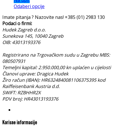
Odaberi opcije
Imate pitanja ? Nazovite nas!
+385 (01) 2983 130
Podaci o firmi:
Hudek Zagreb d.o.o.
Sunekova 145, 10040 Zagreb
OIB: 43013193376
Registrirano na Trgovačkom sudu u Zagrebu MBS:
080507931
Temeljni kapital: 2.950.000,00 kn uplaćen u cijelosti
Članovi uprave: Dragica Hudek
Žiro račun (IBAN): HR6324840081106375395 kod
Raiffeisenbank Austria d.d.
SWIFT: RZBHHR2X
PDV broj: HR43013193376
Korisne informacije