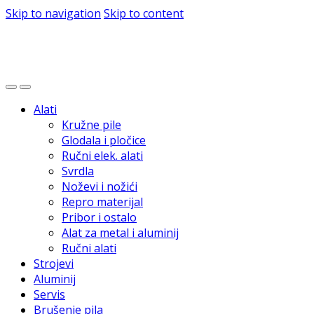
Skip to navigation
Skip to content
Alati
Kružne pile
Glodala i pločice
Ručni elek. alati
Svrdla
Noževi i nožići
Repro materijal
Pribor i ostalo
Alat za metal i aluminij
Ručni alati
Strojevi
Aluminij
Servis
Brušenje pila