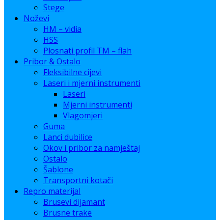
Stege
Noževi
HM – vidia
HSS
Plosnati profil TM – flah
Pribor & Ostalo
Fleksibilne cijevi
Laseri i mjerni instrumenti
Laseri
Mjerni instrumenti
Vlagomjeri
Guma
Lanci dubilice
Okov i pribor za namještaj
Ostalo
Šablone
Transportni kotači
Repro materijal
Brusevi dijamant
Brusne trake