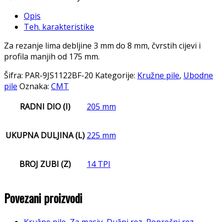
Opis
Teh. karakteristike
Za rezanje lima debljine 3 mm do 8 mm, čvrstih cijevi i
profila manjih od 175 mm.
Šifra:
PAR-9JS1122BF-20
Kategorije:
Kružne pile
,
Ubodne
pile
Oznaka:
CMT
RADNI DIO (I)
205 mm
UKUPNA DULJINA (L)
225 mm
BROJ ZUBI (Z)
14 TPI
Povezani proizvodi
Kružne pile
,
Za masiv
,
Dužni rez
,
Poprečni rez