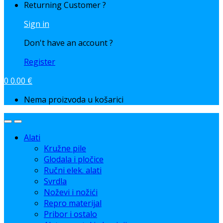
Returning Customer ?
Sign in
Don't have an account ?
Register
0
0.00
€
Nema proizvoda u košarici
Alati
Kružne pile
Glodala i pločice
Ručni elek. alati
Svrdla
Noževi i nožići
Repro materijal
Pribor i ostalo