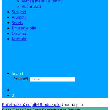
Alat za metal i aluminij
Ručni alati
Strojevi
Aluminij
Servis
Brušenje pila
O nama
Kontakt
Search
Pretraži
×
0
Početna
Kružne pile
Ubodne pile
Ubodna pila