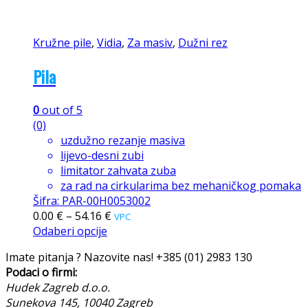
Kružne pile
,
Vidia
,
Za masiv
,
Dužni rez
Pila
0
out of 5
(0)
uzdužno rezanje masiva
lijevo-desni zubi
limitator zahvata zuba
za rad na cirkularima bez mehaničkog pomaka
Šifra: PAR-00H0053002
0.00
€
–
54.16
€
VPC
Odaberi opcije
Imate pitanja ? Nazovite nas!
+385 (01) 2983 130
Podaci o firmi:
Hudek Zagreb d.o.o.
Sunekova 145, 10040 Zagreb