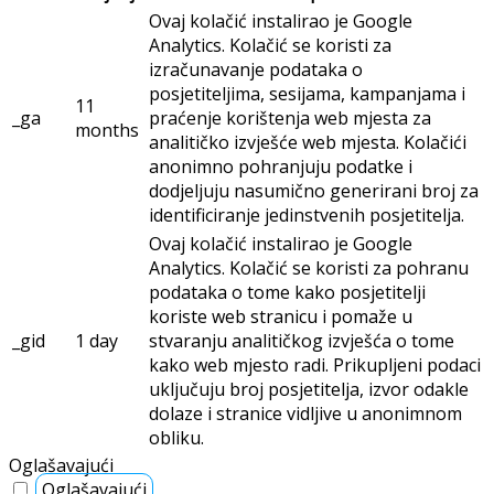
Ovaj kolačić instalirao je Google
Analytics. Kolačić se koristi za
izračunavanje podataka o
posjetiteljima, sesijama, kampanjama i
11
_ga
praćenje korištenja web mjesta za
months
analitičko izvješće web mjesta. Kolačići
anonimno pohranjuju podatke i
dodjeljuju nasumično generirani broj za
identificiranje jedinstvenih posjetitelja.
Ovaj kolačić instalirao je Google
Analytics. Kolačić se koristi za pohranu
podataka o tome kako posjetitelji
koriste web stranicu i pomaže u
_gid
1 day
stvaranju analitičkog izvješća o tome
kako web mjesto radi. Prikupljeni podaci
uključuju broj posjetitelja, izvor odakle
dolaze i stranice vidljive u anonimnom
obliku.
Oglašavajući
Oglašavajući