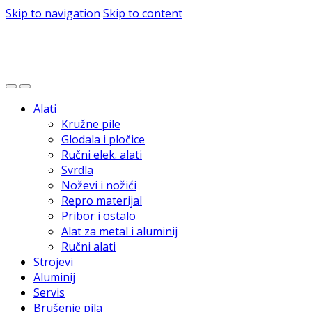
Skip to navigation
Skip to content
Alati
Kružne pile
Glodala i pločice
Ručni elek. alati
Svrdla
Noževi i nožići
Repro materijal
Pribor i ostalo
Alat za metal i aluminij
Ručni alati
Strojevi
Aluminij
Servis
Brušenje pila