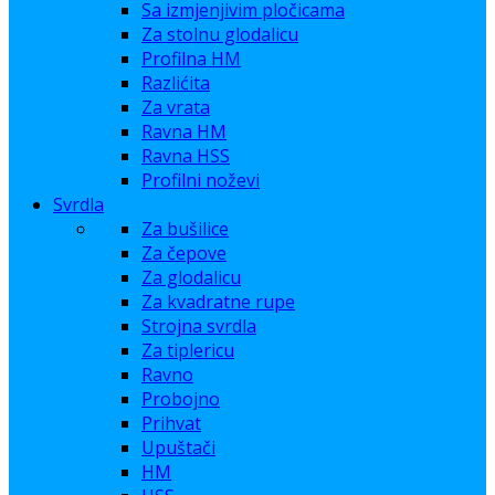
Sa izmjenjivim pločicama
Za stolnu glodalicu
Profilna HM
Razlićita
Za vrata
Ravna HM
Ravna HSS
Profilni noževi
Svrdla
Za bušilice
Za čepove
Za glodalicu
Za kvadratne rupe
Strojna svrdla
Za tiplericu
Ravno
Probojno
Prihvat
Upuštači
HM