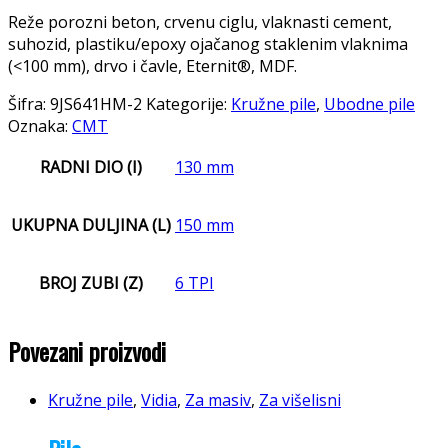
Reže porozni beton, crvenu ciglu, vlaknasti cement,
suhozid, plastiku/epoxy ojačanog staklenim vlaknima
(<100 mm), drvo i čavle, Eternit®, MDF.
Šifra:
9JS641HM-2
Kategorije:
Kružne pile
,
Ubodne pile
Oznaka:
CMT
RADNI DIO (I)
130 mm
UKUPNA DULJINA (L)
150 mm
BROJ ZUBI (Z)
6 TPI
Povezani proizvodi
Kružne pile
,
Vidia
,
Za masiv
,
Za višelisni