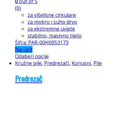
0
out of 5
(0)
za višelisne cirkulare
za mokro i suho drvo
za ekstremne uvjete
stabilno, masivno tijelo
Šifra: PAR-00H0053173
Na upit
Odaberi opcije
Kružne pile
,
Predrezači
,
Konusni
,
Pile
Predrezač