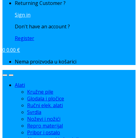
Returning Customer ?
Sign in
Don't have an account ?
Register
0
0.00
€
Nema proizvoda u košarici
Alati
Kružne pile
Glodala i pločice
Ručni elek. alati
Svrdla
Noževi i nožići
Repro materijal
Pribor i ostalo