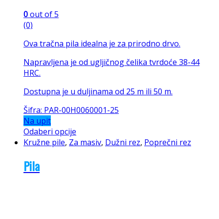
0
out of 5
(0)
Ova tračna pila idealna je za prirodno drvo.
Napravljena je od ugljičnog čelika tvrdoće 38-44
HRC.
Dostupna je u duljinama od 25 m ili 50 m.
Šifra: PAR-00H0060001-25
Na upit
Odaberi opcije
Kružne pile
,
Za masiv
,
Dužni rez
,
Poprečni rez
Pila