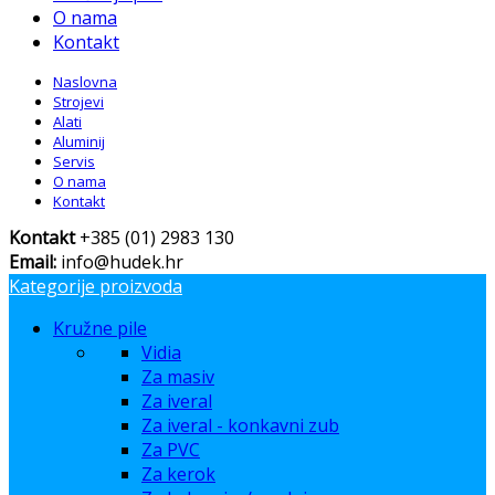
O nama
Kontakt
Naslovna
Strojevi
Alati
Aluminij
Servis
O nama
Kontakt
Kontakt
+385 (01) 2983 130
Email:
info@hudek.hr
Kategorije proizvoda
Kružne pile
Vidia
Za masiv
Za iveral
Za iveral - konkavni zub
Za PVC
Za kerok