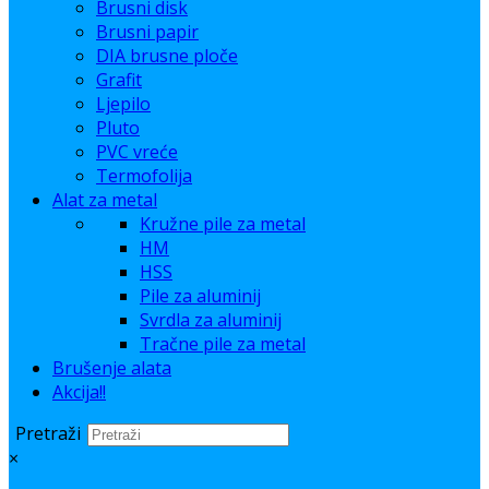
Brusni disk
Brusni papir
DIA brusne ploče
Grafit
Ljepilo
Pluto
PVC vreće
Termofolija
Alat za metal
Kružne pile za metal
HM
HSS
Pile za aluminij
Svrdla za aluminij
Tračne pile za metal
Brušenje alata
Akcija!!
Pretraži
×