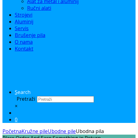
Alat za metal i aluminij
Ručni alati
Strojevi
Aluminij
Servis
Brušenje pila
O nama
Kontakt
Search
Pretraži
×
0
Početna
Kružne pile
Ubodne pile
Ubodna pila