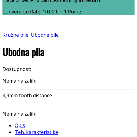
Place Order And Earn Something in Return
Conversion Rate:
10.00
€
= 1 Points
Kružne pile
,
Ubodne pile
Ubodna pila
Dostupnost:
Nema na zalihi
4,3mm tooth distance
Nema na zalihi
Opis
Teh. karakteristike