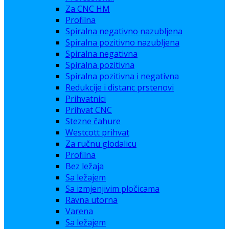
Za CNC HM
Profilna
Spiralna negativno nazubljena
Spiralna pozitivno nazubljena
Spiralna negativna
Spiralna pozitivna
Spiralna pozitivna i negativna
Redukcije i distanc prstenovi
Prihvatnici
Prihvat CNC
Stezne čahure
Westcott prihvat
Za ručnu glodalicu
Profilna
Bez ležaja
Sa ležajem
Sa izmjenjivim pločicama
Ravna utorna
Varena
Sa ležajem