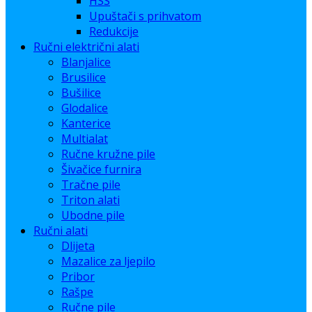
HSS
Upuštači s prihvatom
Redukcije
Ručni električni alati
Blanjalice
Brusilice
Bušilice
Glodalice
Kanterice
Multialat
Ručne kružne pile
Šivačice furnira
Tračne pile
Triton alati
Ubodne pile
Ručni alati
Dlijeta
Mazalice za ljepilo
Pribor
Rašpe
Ručne pile