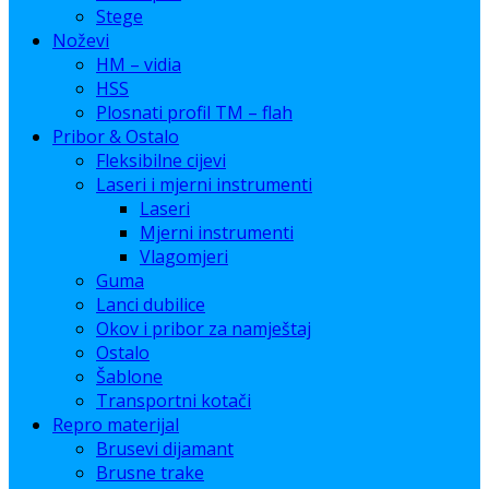
Stege
Noževi
HM – vidia
HSS
Plosnati profil TM – flah
Pribor & Ostalo
Fleksibilne cijevi
Laseri i mjerni instrumenti
Laseri
Mjerni instrumenti
Vlagomjeri
Guma
Lanci dubilice
Okov i pribor za namještaj
Ostalo
Šablone
Transportni kotači
Repro materijal
Brusevi dijamant
Brusne trake