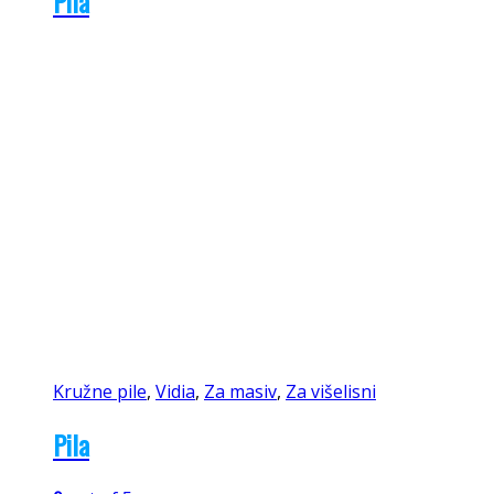
Pila
Kružne pile
,
Vidia
,
Za masiv
,
Za višelisni
Pila