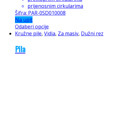
prijenosnim cirkularima
Šifra: PAR-0SD010008
Na upit
Odaberi opcije
Kružne pile
,
Vidia
,
Za masiv
,
Dužni rez
Pila