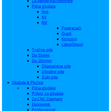
Za kekserice/smolnice
Pilna glodala
Hss
KV
NV
Predrezači
Dupli
Konusni
Lijevi/Desni
Tračne pile
Do 55mm
Do 265mm
Dijamantne pile
Ubodne pile
Zubi pila
Glodala & Pločice
Pilna glodala
Pribor za glodala
Za CNC Diamant
Ekonomik
Professional