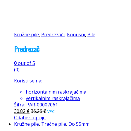
Kružne pile
,
Predrezači
,
Konusni
,
Pile
Predrezač
0
out of 5
(0)
Koristi se na:
horizontalnim raskrajačima
vertikalnim raskrajačima
Šifra: PAR-00007061
30.82
€
36.26
€
VPC
Odaberi opcije
Kružne pile
,
Tračne pile
,
Do 55mm