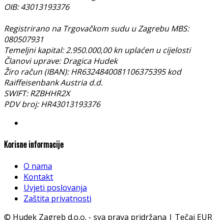
OIB: 43013193376
Registrirano na Trgovačkom sudu u Zagrebu MBS:
080507931
Temeljni kapital: 2.950.000,00 kn uplaćen u cijelosti
Članovi uprave: Dragica Hudek
Žiro račun (IBAN): HR6324840081106375395 kod
Raiffeisenbank Austria d.d.
SWIFT: RZBHHR2X
PDV broj: HR43013193376
Korisne informacije
O nama
Kontakt
Uvjeti poslovanja
Zaštita privatnosti
© Hudek Zagreb d.o.o. - sva prava pridržana | Tečaj EUR