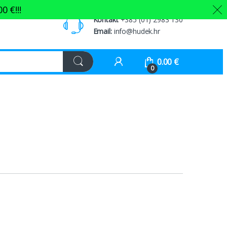
00
€
!!!
Kontakt
+385 (01) 2983 130
Email:
info@hudek.hr
0.00
€
0