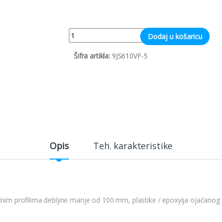
Quantity
Dodaj u košaricu
Šifra artikla:
9JS610VF-5
Opis
Teh. karakteristike
tičnim profilima debljine manje od 100 mm, plastike / epoxyija ojačan