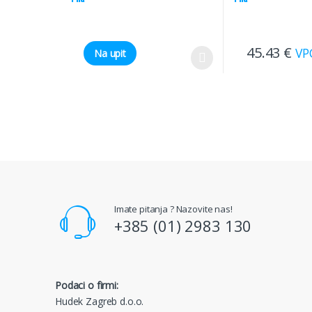
45.43
€
VP
Na upit
Imate pitanja ? Nazovite nas!
+385 (01) 2983 130
Podaci o firmi:
Hudek Zagreb d.o.o.