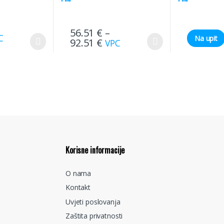
56.51
€
–
C
Na upit
92.51
€
VPC
Korisne informacije
O nama
Kontakt
Uvjeti poslovanja
Zaštita privatnosti