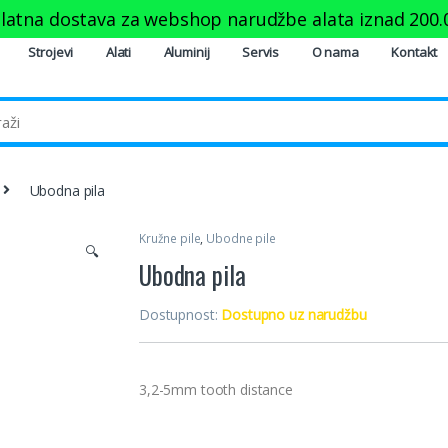
latna dostava za webshop narudžbe alata iznad
200.
Strojevi
Alati
Aluminij
Servis
O nama
Kontakt
Ubodna pila
Kružne pile
,
Ubodne pile
🔍
Ubodna pila
Dostupnost:
Dostupno uz narudžbu
3,2-5mm tooth distance