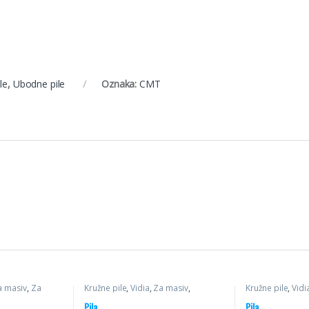
le
,
Ubodne pile
Oznaka:
CMT
a masiv
,
Za
Kružne pile
,
Vidia
,
Za masiv
,
Kružne pile
,
Vidi
Poprečni rez
,
Pile
Univerzalne
Pila
Pila