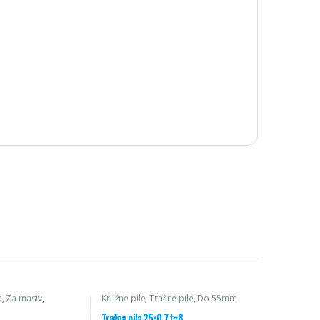
a
,
Za masiv
,
Kružne pile
,
Tračne pile
,
Do 55mm
Tračna pila 25×0,7 t=8