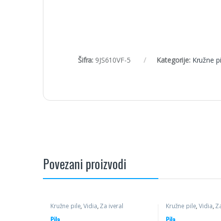
Šifra:
9JS610VF-5
Kategorije:
Kružne pi
Povezani proizvodi
Kružne pile
,
Vidia
,
Za iveral
Kružne pile
,
Vidia
,
Z
višelisni
,
Pile
Pila
Pila