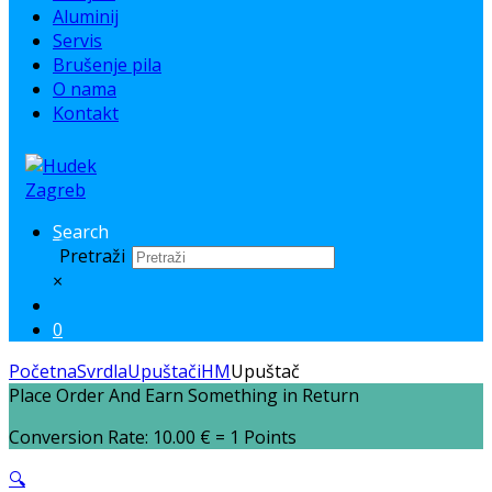
Aluminij
Servis
Brušenje pila
O nama
Kontakt
Search
Pretraži
×
0
Početna
Svrdla
Upuštači
HM
Upuštač
Place Order And Earn Something in Return
Conversion Rate:
10.00
€
= 1 Points
🔍