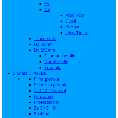
KV
NV
Predrezači
Dupli
Konusni
Lijevi/Desni
Tračne pile
Do 55mm
Do 265mm
Dijamantne pile
Ubodne pile
Zubi pila
Glodala & Pločice
Pilna glodala
Pribor za glodala
Za CNC Diamant
Ekonomik
Professional
Za CNC HM
Profilna