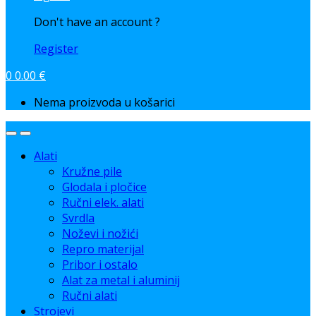
Don't have an account ?
Register
0
0.00
€
Nema proizvoda u košarici
Alati
Kružne pile
Glodala i pločice
Ručni elek. alati
Svrdla
Noževi i nožići
Repro materijal
Pribor i ostalo
Alat za metal i aluminij
Ručni alati
Strojevi