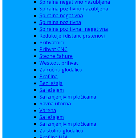
Spiralna negativno nazubljena
Spiralna pozitivno nazubljena
Spiralna negativna
Spiralna pozitivna
Spiralna pozitivna i negativna
Redukcije i distanc prstenovi
Prihvatnici
Prihvat CNC
Stezne čahure
Westcott prihvat
Za ručnu glodalicu
Profilna
Bez ležaja
Sa ležajem
Sa izmjenjivim pločicama
Ravna utorna
Varena
Sa ležajem
Sa izmjenjivim pločicama
Za stolnu glodalicu
Profilna HM