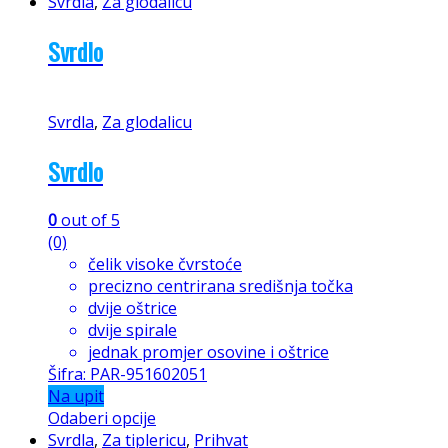
Svrdla
,
Za glodalicu
Svrdlo
Svrdla
,
Za glodalicu
Svrdlo
0
out of 5
(0)
čelik visoke čvrstoće
precizno centrirana središnja točka
dvije oštrice
dvije spirale
jednak promjer osovine i oštrice
Šifra: PAR-951602051
Na upit
Odaberi opcije
Svrdla
,
Za tiplericu
,
Prihvat