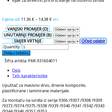
vijak za direktno pričvršćivanje na osovinu svrdla
11.36
€
–
14.38
€
VPC
VANJSKI PROMJER (D)
UNUTARNJI PROMJER (B)
SMJER VRTNJE
Očisti
Quantity
Dodaj u košaricu
Šifra artikla:
PAR-931604011
Opis
Teh. karakteristike
Upuštač za masivno drvo, drvene kompozite,
plastificirane i laminirane materijale.
Za montažu na svrdla iz serije 9306 /9307 /9308 /9309
/9373 /9374 /9375 /9338 /9339 /9340 /9341 /9342 /9343
/9344 /9346 /9352 /9353.