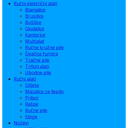
Ručni električni alati
Blanjalice
Brusilice
Bušilice
Glodalice
Kanterice
Multialat
Ručne kružne pile
Šivačice furnira
Tračne pile
Triton alati
Ubodne pile
Ručni alati
Dlijeta
Mazalice za ljepilo
Pribor
Rašpe
Ručne pile
Stege
Noževi