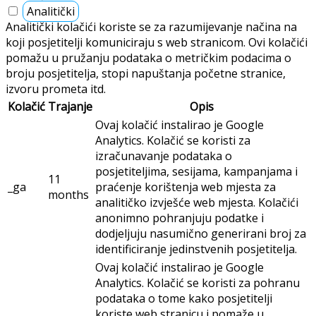
Analitički
Analitički kolačići koriste se za razumijevanje načina na
koji posjetitelji komuniciraju s web stranicom. Ovi kolačići
pomažu u pružanju podataka o metričkim podacima o
broju posjetitelja, stopi napuštanja početne stranice,
izvoru prometa itd.
Kolačić
Trajanje
Opis
Ovaj kolačić instalirao je Google
Analytics. Kolačić se koristi za
izračunavanje podataka o
posjetiteljima, sesijama, kampanjama i
11
_ga
praćenje korištenja web mjesta za
months
analitičko izvješće web mjesta. Kolačići
anonimno pohranjuju podatke i
dodjeljuju nasumično generirani broj za
identificiranje jedinstvenih posjetitelja.
Ovaj kolačić instalirao je Google
Analytics. Kolačić se koristi za pohranu
podataka o tome kako posjetitelji
koriste web stranicu i pomaže u