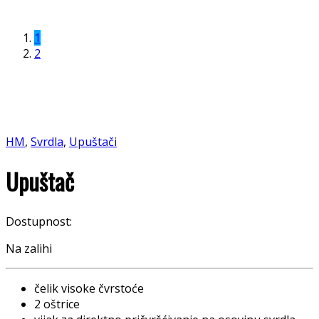
1
2
HM
,
Svrdla
,
Upuštači
Upuštač
Dostupnost:
Na zalihi
čelik visoke čvrstoće
2 oštrice