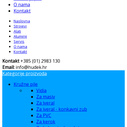
O nama
Kontakt
Naslovna
Strojevi
Alati
Aluminij
Servis
O nama
Kontakt
Kontakt
+385 (01) 2983 130
Email:
info@hudek.hr
Kategorije proizvoda
Kružne pile
Vidia
Za masiv
Za iveral
Za iveral - konkavni zub
Za PVC
Za kerok