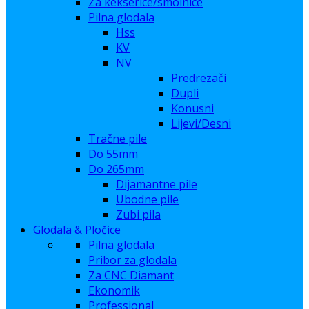
Za kekserice/smolnice
Pilna glodala
Hss
KV
NV
Predrezači
Dupli
Konusni
Lijevi/Desni
Tračne pile
Do 55mm
Do 265mm
Dijamantne pile
Ubodne pile
Zubi pila
Glodala & Pločice
Pilna glodala
Pribor za glodala
Za CNC Diamant
Ekonomik
Professional