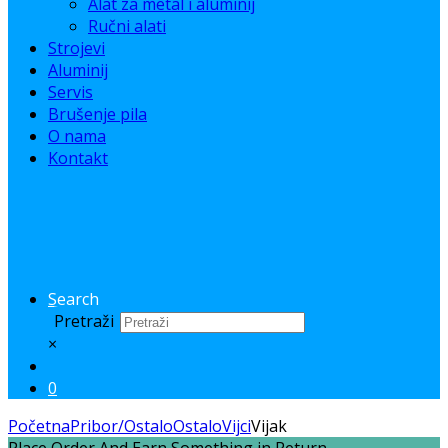
Alat za metal i aluminij
Ručni alati
Strojevi
Aluminij
Servis
Brušenje pila
O nama
Kontakt
Search
Pretraži
×
0
Početna
Pribor/Ostalo
Ostalo
Vijci
Vijak