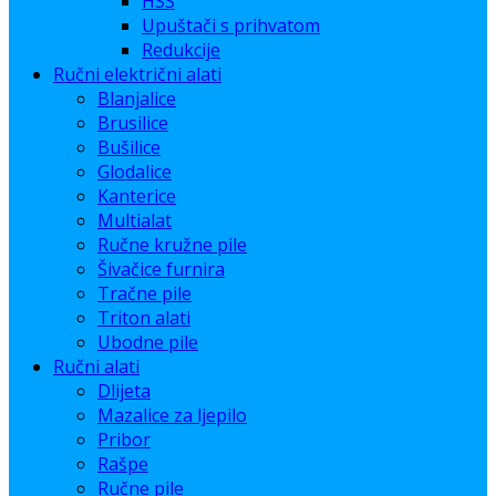
HSS
Upuštači s prihvatom
Redukcije
Ručni električni alati
Blanjalice
Brusilice
Bušilice
Glodalice
Kanterice
Multialat
Ručne kružne pile
Šivačice furnira
Tračne pile
Triton alati
Ubodne pile
Ručni alati
Dlijeta
Mazalice za ljepilo
Pribor
Rašpe
Ručne pile