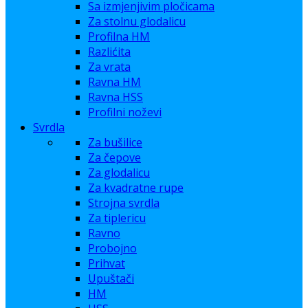
Sa izmjenjivim pločicama
Za stolnu glodalicu
Profilna HM
Razlićita
Za vrata
Ravna HM
Ravna HSS
Profilni noževi
Svrdla
Za bušilice
Za čepove
Za glodalicu
Za kvadratne rupe
Strojna svrdla
Za tiplericu
Ravno
Probojno
Prihvat
Upuštači
HM