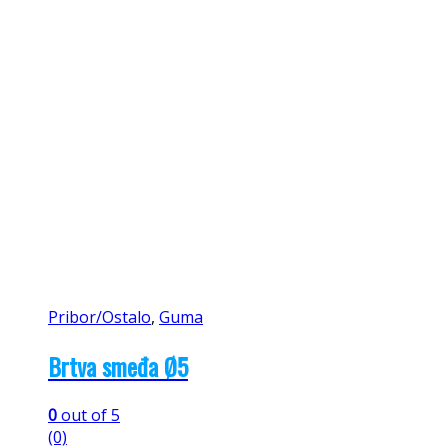
Pribor/Ostalo
,
Guma
Brtva smeđa Ø5
0
out of 5
(0)