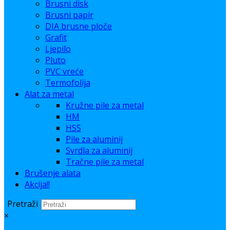
Brusni disk
Brusni papir
DIA brusne ploče
Grafit
Ljepilo
Pluto
PVC vreće
Termofolija
Alat za metal
Kružne pile za metal
HM
HSS
Pile za aluminij
Svrdla za aluminij
Tračne pile za metal
Brušenje alata
Akcija!!
Pretraži
×