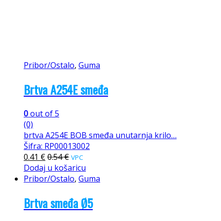
Pribor/Ostalo
,
Guma
Brtva A254E smeđa
0
out of 5
(0)
brtva A254E BOB smeđa unutarnja krilo…
Šifra: RP00013002
0.41
€
0.54
€
VPC
Dodaj u košaricu
Pribor/Ostalo
,
Guma
Brtva smeđa Ø5