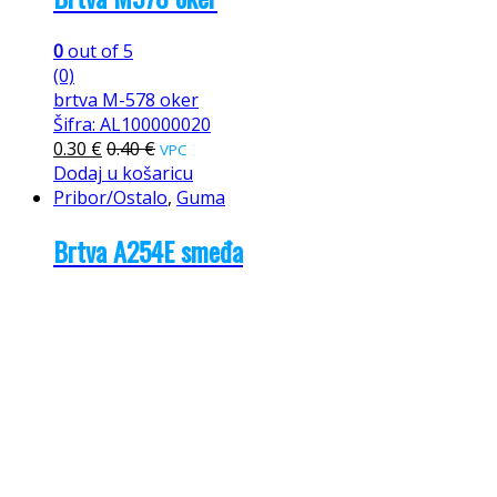
0
out of 5
(0)
brtva M-578 oker
Šifra: AL100000020
0.30
€
0.40
€
VPC
Dodaj u košaricu
Pribor/Ostalo
,
Guma
Brtva A254E smeđa