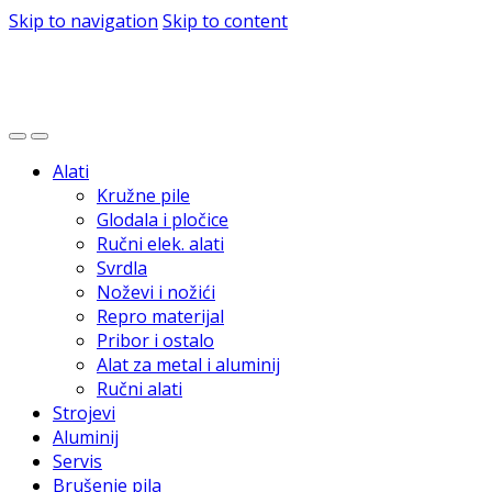
Skip to navigation
Skip to content
Alati
Kružne pile
Glodala i pločice
Ručni elek. alati
Svrdla
Noževi i nožići
Repro materijal
Pribor i ostalo
Alat za metal i aluminij
Ručni alati
Strojevi
Aluminij
Servis
Brušenje pila