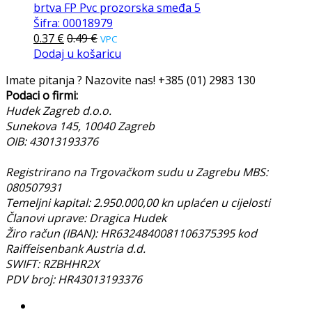
brtva FP Pvc prozorska smeđa 5
Šifra: 00018979
0.37
€
0.49
€
VPC
Dodaj u košaricu
Imate pitanja ? Nazovite nas!
+385 (01) 2983 130
Podaci o firmi:
Hudek Zagreb d.o.o.
Sunekova 145, 10040 Zagreb
OIB: 43013193376
Registrirano na Trgovačkom sudu u Zagrebu MBS:
080507931
Temeljni kapital: 2.950.000,00 kn uplaćen u cijelosti
Članovi uprave: Dragica Hudek
Žiro račun (IBAN): HR6324840081106375395 kod
Raiffeisenbank Austria d.d.
SWIFT: RZBHHR2X
PDV broj: HR43013193376