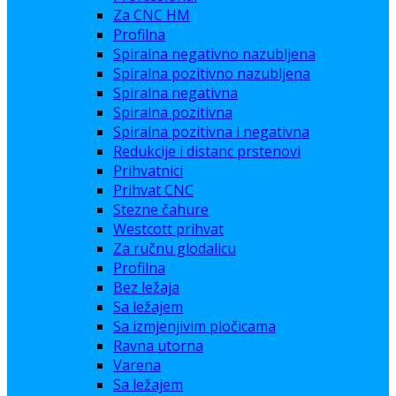
Za CNC HM
Profilna
Spiralna negativno nazubljena
Spiralna pozitivno nazubljena
Spiralna negativna
Spiralna pozitivna
Spiralna pozitivna i negativna
Redukcije i distanc prstenovi
Prihvatnici
Prihvat CNC
Stezne čahure
Westcott prihvat
Za ručnu glodalicu
Profilna
Bez ležaja
Sa ležajem
Sa izmjenjivim pločicama
Ravna utorna
Varena
Sa ležajem