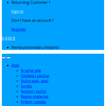
Returning Customer ?
Sign in
Don't have an account ?
Register
0
0.00
€
Nema proizvoda u košarici
Alati
Kružne pile
Glodala i pločice
Ručni elek. alati
Svrdla
Noževi i nožići
Repro materijal
Pribor i ostalo