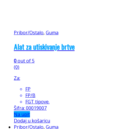
Pribor/Ostalo
,
Guma
Alat za utiskivanje brtve
0
out of 5
(0)
Za:
FP
FP/B
FGT tipove.
Šifra: 00019007
Na upit
Dodaj u košaricu
Pribor/Ostalo
,
Guma