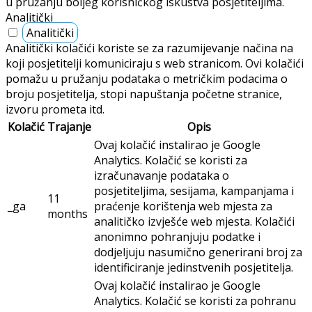
u pružanju boljeg korisničkog iskustva posjetiteljima.
Analitički
Analitički
Analitički kolačići koriste se za razumijevanje načina na
koji posjetitelji komuniciraju s web stranicom. Ovi kolačići
pomažu u pružanju podataka o metričkim podacima o
broju posjetitelja, stopi napuštanja početne stranice,
izvoru prometa itd.
Kolačić
Trajanje
Opis
Ovaj kolačić instalirao je Google
Analytics. Kolačić se koristi za
izračunavanje podataka o
posjetiteljima, sesijama, kampanjama i
11
_ga
praćenje korištenja web mjesta za
months
analitičko izvješće web mjesta. Kolačići
anonimno pohranjuju podatke i
dodjeljuju nasumično generirani broj za
identificiranje jedinstvenih posjetitelja.
Ovaj kolačić instalirao je Google
Analytics. Kolačić se koristi za pohranu