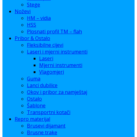
Stege
Noževi
HM – vidia
HSS
Plosnati profil TM – flah
Pribor & Ostalo
Fleksibilne cijevi
Laseri i mjerni instrumenti
Laseri
Mjerni instrumenti
Vlagomjeri
Guma
Lanci dubilice
Okov i pribor za namještaj
Ostalo
Šablone
Transportni kotači
Repro materijal
Brusevi dijamant
Brusne trake