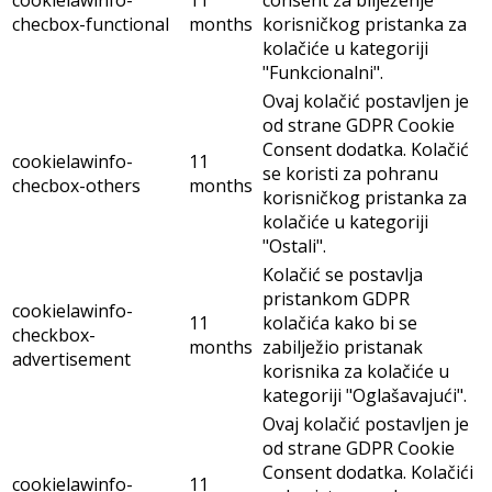
cookielawinfo-
11
consent za bilježenje
checbox-functional
months
korisničkog pristanka za
kolačiće u kategoriji
"Funkcionalni".
Ovaj kolačić postavljen je
od strane GDPR Cookie
Consent dodatka. Kolačić
cookielawinfo-
11
se koristi za pohranu
checbox-others
months
korisničkog pristanka za
kolačiće u kategoriji
"Ostali".
Kolačić se postavlja
pristankom GDPR
cookielawinfo-
11
kolačića kako bi se
checkbox-
months
zabilježio pristanak
advertisement
korisnika za kolačiće u
kategoriji "Oglašavajući".
Ovaj kolačić postavljen je
od strane GDPR Cookie
Consent dodatka. Kolačići
cookielawinfo-
11