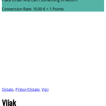
Place Order And Earn Something in Return
Conversion Rate:
10.00
€
= 1 Points
Ostalo
,
Pribor/Ostalo
,
Vijci
Vijak