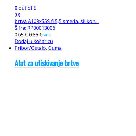
0
out of 5
(0)
brtva A109x55S fi 5,5 smeđa, silikon…
Šifra: RP00013006
0.65
€
0.86
€
VPC
Dodaj u košaricu
Pribor/Ostalo
,
Guma
Alat za utiskivanje brtve