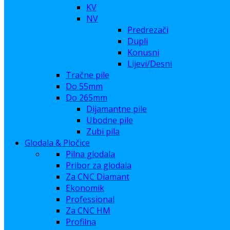
KV
NV
Predrezači
Dupli
Konusni
Lijevi/Desni
Tračne pile
Do 55mm
Do 265mm
Dijamantne pile
Ubodne pile
Zubi pila
Glodala & Pločice
Pilna glodala
Pribor za glodala
Za CNC Diamant
Ekonomik
Professional
Za CNC HM
Profilna