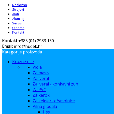
Naslovna
Strojevi
Alati
Aluminij
Servis
O nama
Kontakt
Kontakt
+385 (01) 2983 130
Email:
info@hudek.hr
Kategorije proizvoda
Kružne pile
Vidia
Za masiv
Za iveral
Za iveral - konkavni zub
Za PVC
Za kerok
Za kekserice/smolnice
Pilna glodala
Hss