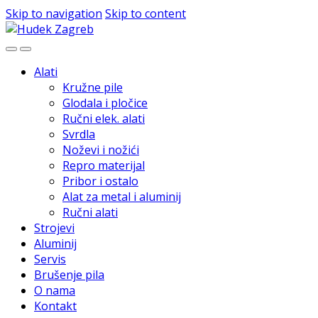
Skip to navigation
Skip to content
Alati
Kružne pile
Glodala i pločice
Ručni elek. alati
Svrdla
Noževi i nožići
Repro materijal
Pribor i ostalo
Alat za metal i aluminij
Ručni alati
Strojevi
Aluminij
Servis
Brušenje pila
O nama
Kontakt