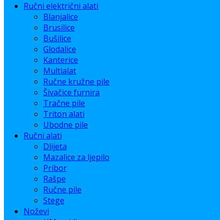
Ručni električni alati
Blanjalice
Brusilice
Bušilice
Glodalice
Kanterice
Multialat
Ručne kružne pile
Šivačice furnira
Tračne pile
Triton alati
Ubodne pile
Ručni alati
Dlijeta
Mazalice za ljepilo
Pribor
Rašpe
Ručne pile
Stege
Noževi