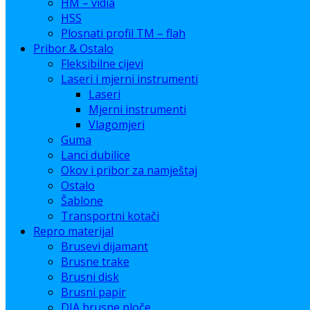
HM – vidia
HSS
Plosnati profil TM – flah
Pribor & Ostalo
Fleksibilne cijevi
Laseri i mjerni instrumenti
Laseri
Mjerni instrumenti
Vlagomjeri
Guma
Lanci dubilice
Okov i pribor za namještaj
Ostalo
Šablone
Transportni kotači
Repro materijal
Brusevi dijamant
Brusne trake
Brusni disk
Brusni papir
DIA brusne ploče