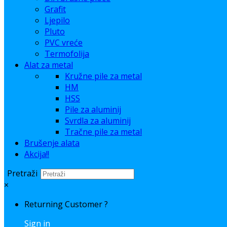
Grafit
Ljepilo
Pluto
PVC vreće
Termofolija
Alat za metal
Kružne pile za metal
HM
HSS
Pile za aluminij
Svrdla za aluminij
Tračne pile za metal
Brušenje alata
Akcija!!
Pretraži
×
Returning Customer ?
Sign in