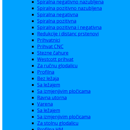
Spiralna negativno nazubljena
Spiralna pozitivno nazubljena
Spiralna negativna
Spiralna pozitivna
Spiralna pozitivna i negativna
Redukcije i distanc prstenovi
Prihvatnici
Prihvat CNC
Stezne čahure
Westcott prihvat
Za ručnu glodalicu
Profilna
Bez ležaja
Sa ležajem
Sa izmjenjivim pločicama
Ravna utorna
Varena
Sa ležajem
Sa izmjenjivim pločicama
Za stolnu glodalicu
Profilna HM