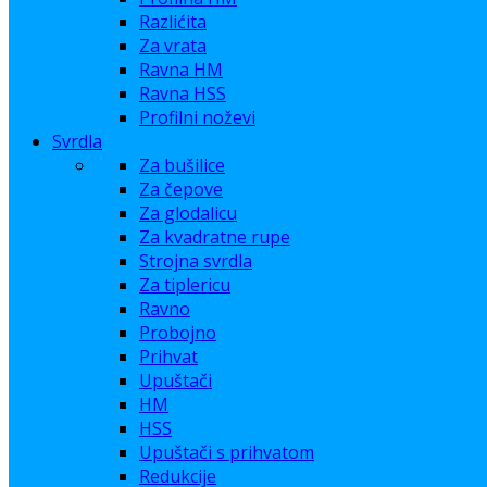
Razlićita
Za vrata
Ravna HM
Ravna HSS
Profilni noževi
Svrdla
Za bušilice
Za čepove
Za glodalicu
Za kvadratne rupe
Strojna svrdla
Za tiplericu
Ravno
Probojno
Prihvat
Upuštači
HM
HSS
Upuštači s prihvatom
Redukcije