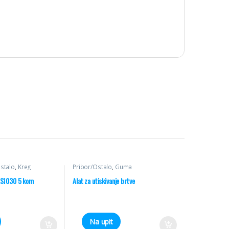
stalo
,
Kreg
Pribor/Ostalo
,
Guma
KS1030 5 kom
Alat za utiskivanje brtve
Na upit