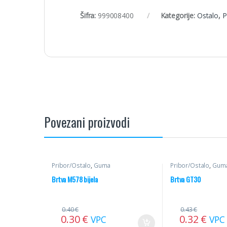
Šifra:
999008400
Kategorije:
Ostalo
,
P
Povezani proizvodi
Pribor/Ostalo
,
Guma
Pribor/Ostalo
,
Gum
Brtva M578 bijela
Brtva GT30
0.40
€
0.43
€
0.30
€
0.32
€
VPC
VPC