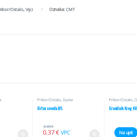
ribor/Ostalo
,
Vijci
Oznaka:
CMT
a
Pribor/Ostalo
,
Guma
Pribor/Ostalo
,
O
Brtva smeđa Ø5
Graničnik Kreg K
0.49
€
0.37
€
VPC
Na upit