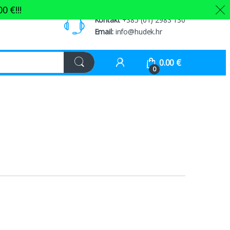
00
€
!!!
Kontakt
+385 (01) 2983 130
Email:
info@hudek.hr
0.00
€
0