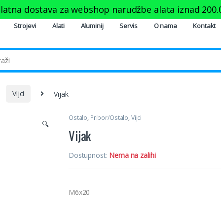
latna dostava za webshop narudžbe alata iznad
200.
Strojevi
Alati
Aluminij
Servis
O nama
Kontakt
Vijci
Vijak
Ostalo
,
Pribor/Ostalo
,
Vijci
🔍
Vijak
Dostupnost:
Nema na zalihi
M6x20