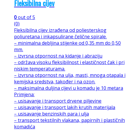
Fleksibilna cijev
0
out of 5
(0)
Fleksibilna cijev izrađena od poliesterskog
poliuretana i inkapsulirane čelične spirale.
– minimalna debljina stijenke od 0,35 mm do 0,50
mm.
– izvrsna otpornost na kidanje i abraziju
– održava visoku fleksibilnost i elastičnost čak i pri
niskim temperaturama.
– izvrsna otpornost na ulja, masti, mnoga otapala i
kemijska sredstva, također i na ozon.
– maksimalna duljina cijevi u komadu je 10 metara
Primjena:
– usisavanje i transport drvene piljevine
– usisavanje i transport lakih krutih materijala
– usisavanje benzinskih para i ulja
– transport tekstilnih vlakana, papirnih i plastičnih
komadića