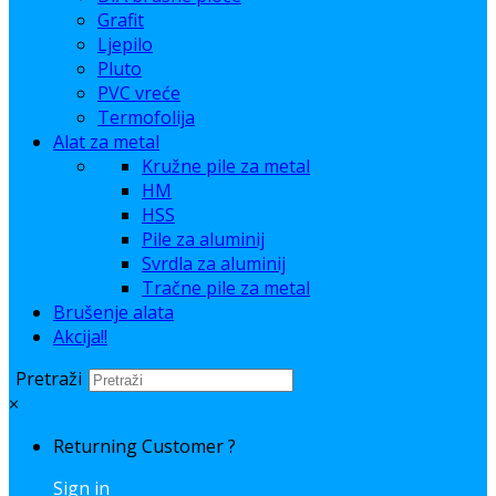
Grafit
Ljepilo
Pluto
PVC vreće
Termofolija
Alat za metal
Kružne pile za metal
HM
HSS
Pile za aluminij
Svrdla za aluminij
Tračne pile za metal
Brušenje alata
Akcija!!
Pretraži
×
Returning Customer ?
Sign in