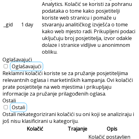
Analytics. Kolačić se koristi za pohranu
podataka o tome kako posjetitelji
koriste web stranicu i pomaže u
_gid
1 day
stvaranju analitičkog izvješća o tome
kako web mjesto radi. Prikupljeni podaci
uključuju broj posjetitelja, izvor odakle
dolaze i stranice vidljive u anonimnom
obliku.
Oglašavajući
Oglašavajući
Reklamni kolačići koriste se za pružanje posjetiteljima
relevantnih oglasa i marketinških kampanja. Ovi kolačići
prate posjetitelje na web mjestima i prikupljaju
informacije za pružanje prilagođenih oglasa.
Ostali
Ostali
Ostali nekategorizirani kolačići su oni koji se analiziraju i
još nisu klasificirani u kategoriju.
Kolačić
Trajanje
Opis
Kolačić postavljen