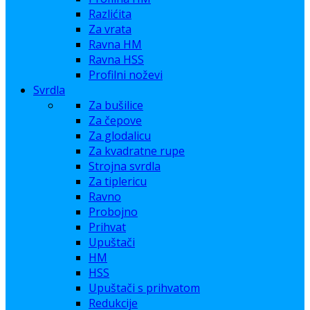
Razlićita
Za vrata
Ravna HM
Ravna HSS
Profilni noževi
Svrdla
Za bušilice
Za čepove
Za glodalicu
Za kvadratne rupe
Strojna svrdla
Za tiplericu
Ravno
Probojno
Prihvat
Upuštači
HM
HSS
Upuštači s prihvatom
Redukcije