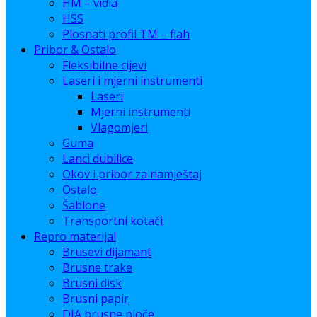
HM – vidia
HSS
Plosnati profil TM – flah
Pribor & Ostalo
Fleksibilne cijevi
Laseri i mjerni instrumenti
Laseri
Mjerni instrumenti
Vlagomjeri
Guma
Lanci dubilice
Okov i pribor za namještaj
Ostalo
Šablone
Transportni kotači
Repro materijal
Brusevi dijamant
Brusne trake
Brusni disk
Brusni papir
DIA brusne ploče