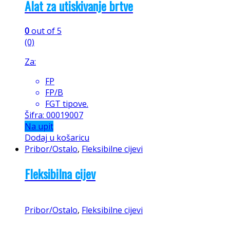
Alat za utiskivanje brtve
0
out of 5
(0)
Za:
FP
FP/B
FGT tipove.
Šifra: 00019007
Na upit
Dodaj u košaricu
Pribor/Ostalo
,
Fleksibilne cijevi
Fleksibilna cijev
Pribor/Ostalo
,
Fleksibilne cijevi