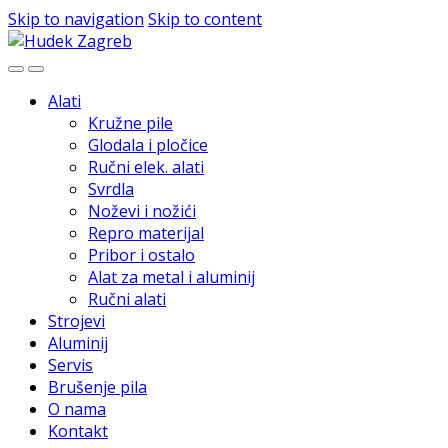
Skip to navigation
Skip to content
Alati
Kružne pile
Glodala i pločice
Ručni elek. alati
Svrdla
Noževi i nožići
Repro materijal
Pribor i ostalo
Alat za metal i aluminij
Ručni alati
Strojevi
Aluminij
Servis
Brušenje pila
O nama
Kontakt