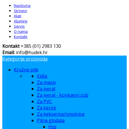
Naslovna
Strojevi
Alati
Aluminij
Servis
O nama
Kontakt
Kontakt
+385 (01) 2983 130
Email:
info@hudek.hr
Kategorije proizvoda
Kružne pile
Vidia
Za masiv
Za iveral
Za iveral - konkavni zub
Za PVC
Za kerok
Za kekserice/smolnice
Pilna glodala
Hss