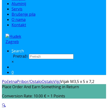
Aluminij
Servis
Brušenje pila
O nama
Kontakt
Search
Pretraži
×
0
Početna
Pribor/Ostalo
Ostalo
Vijci
Vijak M3,5 x 5 x 7,2
Place Order And Earn Something in Return
Conversion Rate:
10.00
€
= 1 Points
🔍