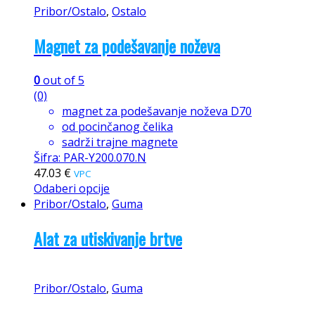
Pribor/Ostalo
,
Ostalo
Magnet za podešavanje noževa
0
out of 5
(0)
magnet za podešavanje noževa D70
od pocinčanog čelika
sadrži trajne magnete
Šifra: PAR-Y200.070.N
47.03
€
VPC
Odaberi opcije
Pribor/Ostalo
,
Guma
Alat za utiskivanje brtve
Pribor/Ostalo
,
Guma