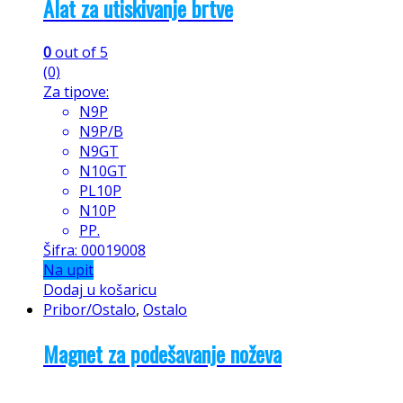
Alat za utiskivanje brtve
0
out of 5
(0)
Za tipove:
N9P
N9P/B
N9GT
N10GT
PL10P
N10P
PP.
Šifra: 00019008
Na upit
Dodaj u košaricu
Pribor/Ostalo
,
Ostalo
Magnet za podešavanje noževa