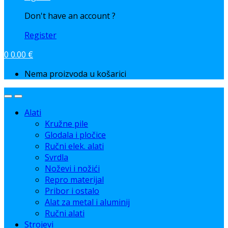
Don't have an account ?
Register
0
0.00
€
Nema proizvoda u košarici
Alati
Kružne pile
Glodala i pločice
Ručni elek. alati
Svrdla
Noževi i nožići
Repro materijal
Pribor i ostalo
Alat za metal i aluminij
Ručni alati
Strojevi