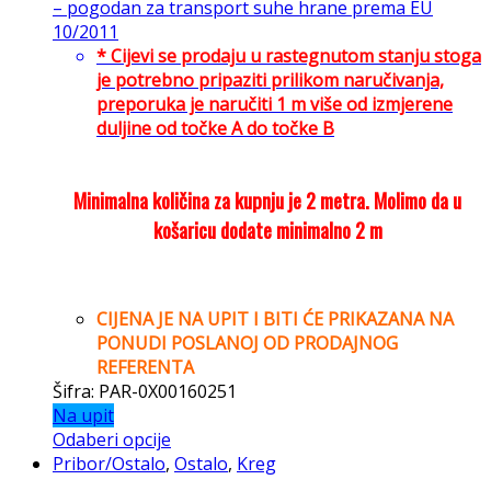
– pogodan za transport suhe hrane prema EU
10/2011
* Cijevi se prodaju u rastegnutom stanju stoga
je potrebno pripaziti prilikom naručivanja,
preporuka je naručiti 1 m više od izmjerene
duljine od točke A do točke B
Minimalna količina za kupnju je 2 metra. Molimo da u
košaricu dodate minimalno 2 m
CIJENA JE NA UPIT I BITI ĆE PRIKAZANA NA
PONUDI POSLANOJ OD PRODAJNOG
REFERENTA
Šifra: PAR-0X00160251
Na upit
Odaberi opcije
Pribor/Ostalo
,
Ostalo
,
Kreg