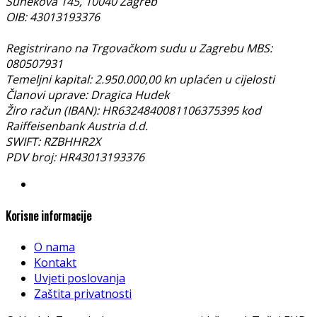
Sunekova 145, 10040 Zagreb
OIB: 43013193376
Registrirano na Trgovačkom sudu u Zagrebu MBS:
080507931
Temeljni kapital: 2.950.000,00 kn uplaćen u cijelosti
Članovi uprave: Dragica Hudek
Žiro račun (IBAN): HR6324840081106375395 kod
Raiffeisenbank Austria d.d.
SWIFT: RZBHHR2X
PDV broj: HR43013193376
Korisne informacije
O nama
Kontakt
Uvjeti poslovanja
Zaštita privatnosti