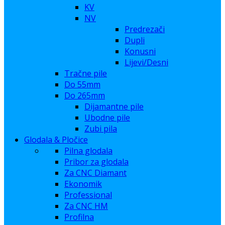
KV
NV
Predrezači
Dupli
Konusni
Lijevi/Desni
Tračne pile
Do 55mm
Do 265mm
Dijamantne pile
Ubodne pile
Zubi pila
Glodala & Pločice
Pilna glodala
Pribor za glodala
Za CNC Diamant
Ekonomik
Professional
Za CNC HM
Profilna