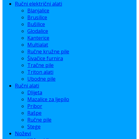
Ručni električni alati
Blanjalice
Brusilice
Bušilice
Glodalice
Kanterice
Multialat
Ručne kružne pile
Šivačice furnira
Tračne pile
Triton alati
Ubodne pile
Ručni alati
Dlijeta
Mazalice za ljepilo
Pribor
Rašpe
Ručne pile
Stege
Noževi