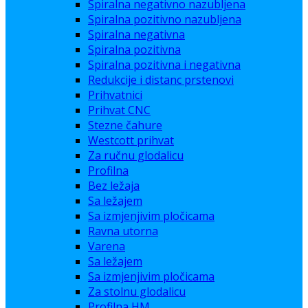
Spiralna negativno nazubljena
Spiralna pozitivno nazubljena
Spiralna negativna
Spiralna pozitivna
Spiralna pozitivna i negativna
Redukcije i distanc prstenovi
Prihvatnici
Prihvat CNC
Stezne čahure
Westcott prihvat
Za ručnu glodalicu
Profilna
Bez ležaja
Sa ležajem
Sa izmjenjivim pločicama
Ravna utorna
Varena
Sa ležajem
Sa izmjenjivim pločicama
Za stolnu glodalicu
Profilna HM