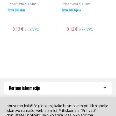
Pribor/Ostalo
,
Guma
Pribor/Ostalo
,
Guma
Brtva D16 oker
Brtva D17 bijela
0.13
€
0.12
€
VPC
VPC
0.17
€
0.16
€
Korisne informacije
Koristimo kolačiće (cookies) kako bi smo vam pružili najbolje
iskustvo na našoj web stranici. Pritiskom na "Prihvati"
dopuštate upotrebu svih kolačića. Više o kolačićima