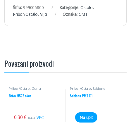
Šifra:
999006800
Kategorije:
Ostalo
,
Pribor/Ostalo
,
Vijci
Oznaka:
CMT
Povezani proizvodi
Pribor/Ostalo
,
Guma
Pribor/Ostalo
,
Šablone
Brtva M578 oker
Šablona PMT 111
0.30
€
VPC
Na upit
0.40
€