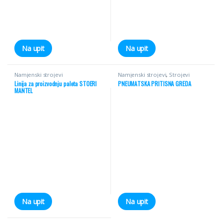
Na upit
Na upit
Namjenski strojevi
Namjenski strojevi
,
Strojevi
Linija za proizvodnju paleta STOERI
PNEUMATSKA PRITISNA GREDA
MANTEL
Na upit
Na upit