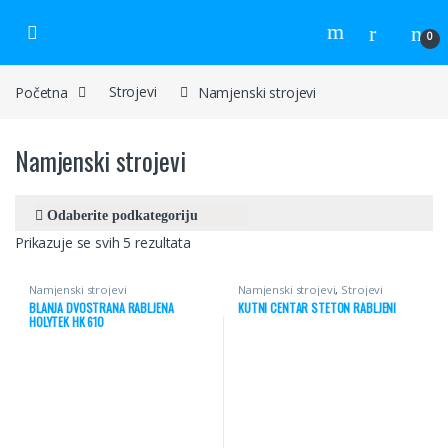
Skip to navigation
Skip to content
0
Početna
Strojevi
Namjenski strojevi
Namjenski strojevi
Prikazuje se svih 5 rezultata
Namjenski strojevi
Namjenski strojevi
,
Strojevi
BLANJA DVOSTRANA RABLJENA
KUTNI CENTAR STETON RABLJENI
HOLYTEK HK 610