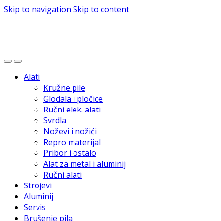
Skip to navigation
Skip to content
Alati
Kružne pile
Glodala i pločice
Ručni elek. alati
Svrdla
Noževi i nožići
Repro materijal
Pribor i ostalo
Alat za metal i aluminij
Ručni alati
Strojevi
Aluminij
Servis
Brušenje pila