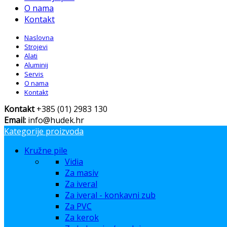
O nama
Kontakt
Naslovna
Strojevi
Alati
Aluminij
Servis
O nama
Kontakt
Kontakt
+385 (01) 2983 130
Email:
info@hudek.hr
Kategorije proizvoda
Kružne pile
Vidia
Za masiv
Za iveral
Za iveral - konkavni zub
Za PVC
Za kerok