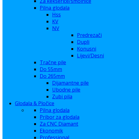
Za kekserice/smolnice
Pilna glodala
Hss
KV
NV
Predrezači
Dupli
Konusni
Lijevi/Desni
Tračne pile
Do 55mm
Do 265mm
Dijamantne pile
Ubodne pile
Zubi pila
Glodala & Pločice
Pilna glodala
Pribor za glodala
Za CNC Diamant
Ekonomik
Professional