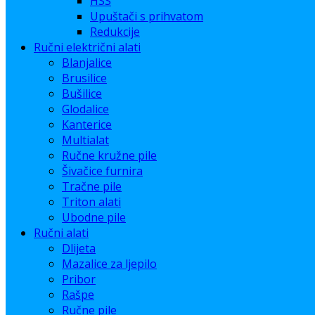
HSS
Upuštači s prihvatom
Redukcije
Ručni električni alati
Blanjalice
Brusilice
Bušilice
Glodalice
Kanterice
Multialat
Ručne kružne pile
Šivačice furnira
Tračne pile
Triton alati
Ubodne pile
Ručni alati
Dlijeta
Mazalice za ljepilo
Pribor
Rašpe
Ručne pile