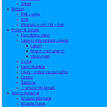
Stege
Noževi
HM – vidia
HSS
Plosnati profil TM – flah
Pribor & Ostalo
Fleksibilne cijevi
Laseri i mjerni instrumenti
Laseri
Mjerni instrumenti
Vlagomjeri
Guma
Lanci dubilice
Okov i pribor za namještaj
Ostalo
Šablone
Transportni kotači
Repro materijal
Brusevi dijamant
Brusne trake