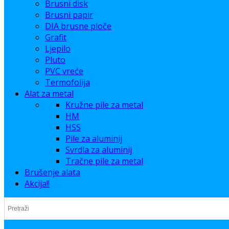
Brusni disk
Brusni papir
DIA brusne ploče
Grafit
Ljepilo
Pluto
PVC vreće
Termofolija
Alat za metal
Kružne pile za metal
HM
HSS
Pile za aluminij
Svrdla za aluminij
Tračne pile za metal
Brušenje alata
Akcija!!