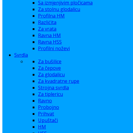
Sa izmjenjivim pločicama
Za stolnu glodalicu
Profilna HM
Razlićita
Za vrata
Ravna HM
Ravna HSS
Profilni noževi
Svrdla
Za bušilice
Za čepove
Za glodalicu
Za kvadratne rupe
Strojna svrdla
Za tiplericu
Ravno
Probojno
Prihvat
Upuštači
HM