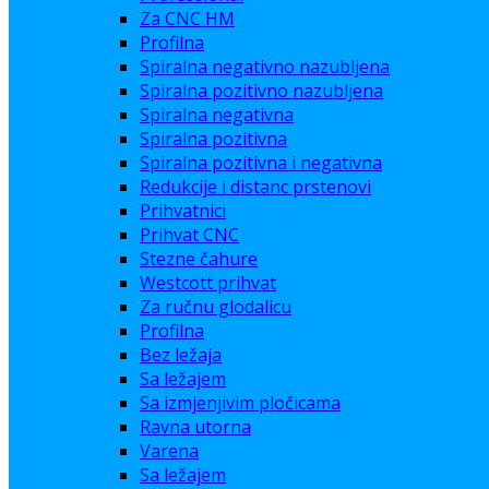
Za CNC HM
Profilna
Spiralna negativno nazubljena
Spiralna pozitivno nazubljena
Spiralna negativna
Spiralna pozitivna
Spiralna pozitivna i negativna
Redukcije i distanc prstenovi
Prihvatnici
Prihvat CNC
Stezne čahure
Westcott prihvat
Za ručnu glodalicu
Profilna
Bez ležaja
Sa ležajem
Sa izmjenjivim pločicama
Ravna utorna
Varena
Sa ležajem