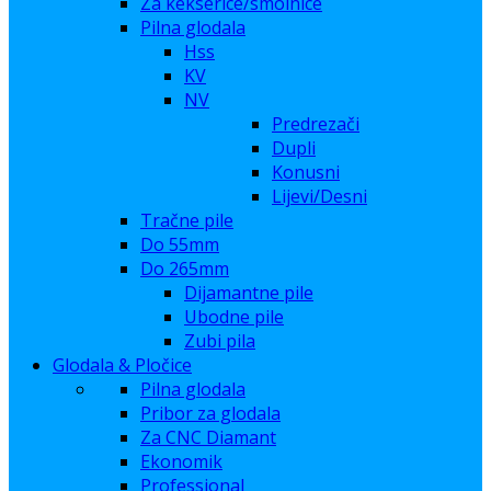
Za kekserice/smolnice
Pilna glodala
Hss
KV
NV
Predrezači
Dupli
Konusni
Lijevi/Desni
Tračne pile
Do 55mm
Do 265mm
Dijamantne pile
Ubodne pile
Zubi pila
Glodala & Pločice
Pilna glodala
Pribor za glodala
Za CNC Diamant
Ekonomik
Professional