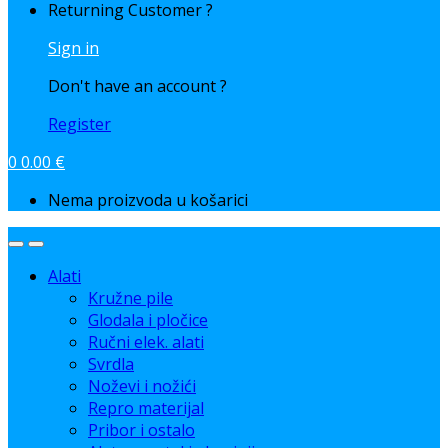
Returning Customer ?
Sign in
Don't have an account ?
Register
0
0.00
€
Nema proizvoda u košarici
Alati
Kružne pile
Glodala i pločice
Ručni elek. alati
Svrdla
Noževi i nožići
Repro materijal
Pribor i ostalo