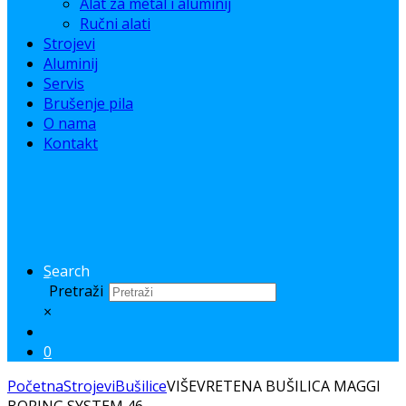
Alat za metal i aluminij
Ručni alati
Strojevi
Aluminij
Servis
Brušenje pila
O nama
Kontakt
Search
Pretraži
×
0
Početna
Strojevi
Bušilice
VIŠEVRETENA BUŠILICA MAGGI