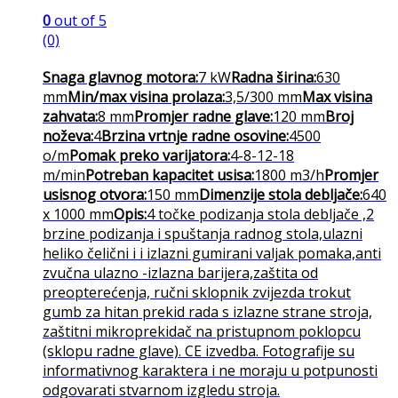
0
out of 5
(0)
Snaga glavnog motora:
7 kW
Radna širina:
630
mm
Min/max visina prolaza:
3,5/300 mm
Max visina
zahvata:
8 mm
Promjer radne glave:
120 mm
Broj
noževa:
4
Brzina vrtnje radne osovine:
4500
o/m
Pomak preko varijatora:
4-8-12-18
m/min
Potreban kapacitet usisa:
1800 m3/h
Promjer
usisnog otvora:
150 mm
Dimenzije stola debljače:
640
x 1000 mm
Opis:
4 točke podizanja stola debljače ,2
brzine podizanja i spuštanja radnog stola,ulazni
heliko čelični i i izlazni gumirani valjak pomaka,anti
zvučna ulazno -izlazna barijera,zaštita od
preopterećenja, ručni sklopnik zvijezda trokut
gumb za hitan prekid rada s izlazne strane stroja,
zaštitni mikroprekidač na pristupnom poklopcu
(sklopu radne glave). CE izvedba. Fotografije su
informativnog karaktera i ne moraju u potpunosti
odgovarati stvarnom izgledu stroja.