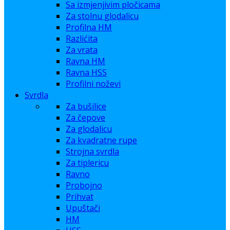
Sa izmjenjivim pločicama
Za stolnu glodalicu
Profilna HM
Razlićita
Za vrata
Ravna HM
Ravna HSS
Profilni noževi
Svrdla
Za bušilice
Za čepove
Za glodalicu
Za kvadratne rupe
Strojna svrdla
Za tiplericu
Ravno
Probojno
Prihvat
Upuštači
HM