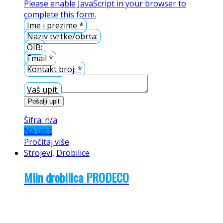
Please enable JavaScript in your browser to
complete this form.
Ime i prezime
*
Naziv tvrtke/obrta:
OIB:
Email
*
Kontakt broj:
*
Vaš upit:
Pošalji upit
Šifra: n/a
Na upit
Pročitaj više
Strojevi
,
Drobilice
Mlin drobilica PRODECO