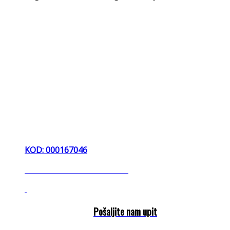
KOD: 000167046
diker dikerica diht dihterica
Pošaljite nam upit