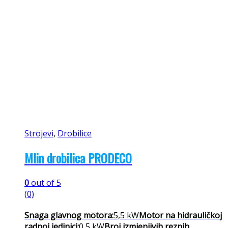
Strojevi
,
Drobilice
Mlin drobilica PRODECO
0
out of 5
(0)
Snaga glavnog motora:
5,5 kW
Motor na hidrauličkoj
radnoj jedinici:
0,5 kW
Broj izmjenjivih reznih