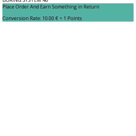
BORING SYSTEM 46
Place Order And Earn Something in Return
Conversion Rate:
10.00
€
= 1 Points