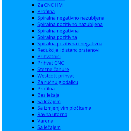
Za CNC HM
Profilna
Spiralna negativno nazubljena
Spiralna pozitivno nazubljena
Spiralna negativna
Spiralna pozitivna
Spiralna pozitivna i negativna
Redukcije i distanc prstenovi
Prihvatnici
Prihvat CNC
Stezne čahure
Westcott prihvat
Za ručnu glodalicu
Profilna
Bez ležaja
Sa ležajem
Sa izmjenjivim pločicama
Ravna utorna
Varena
Sa ležajem