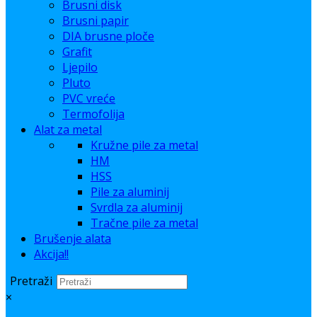
Brusni disk
Brusni papir
DIA brusne ploče
Grafit
Ljepilo
Pluto
PVC vreće
Termofolija
Alat za metal
Kružne pile za metal
HM
HSS
Pile za aluminij
Svrdla za aluminij
Tračne pile za metal
Brušenje alata
Akcija!!
Pretraži
×