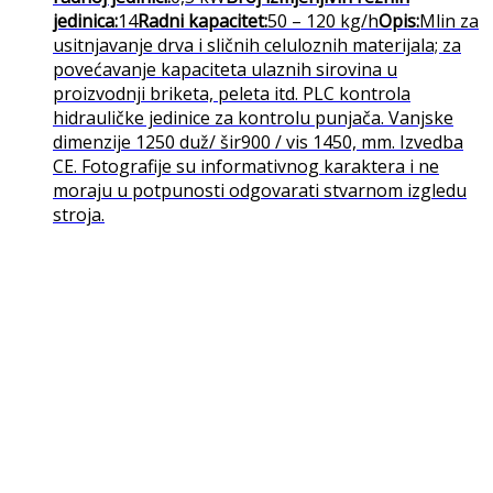
jedinica:
14
Radni kapacitet:
50 – 120 kg/h
Opis:
Mlin za
usitnjavanje drva i sličnih celuloznih materijala; za
povećavanje kapaciteta ulaznih sirovina u
proizvodnji briketa, peleta itd. PLC kontrola
hidrauličke jedinice za kontrolu punjača. Vanjske
dimenzije 1250 duž/ šir900 / vis 1450, mm. Izvedba
CE. Fotografije su informativnog karaktera i ne
moraju u potpunosti odgovarati stvarnom izgledu
stroja.