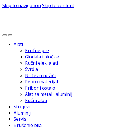
Skip to navigation
Skip to content
Alati
Kružne pile
Glodala i pločice
Ručni elek. alati
Svrdla
Noževi i nožići
Repro materijal
Pribor i ostalo
Alat za metal i aluminij
Ručni alati
Strojevi
Aluminij
Servis
Brušenje pila