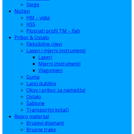
Stege
Noževi
HM – vidia
HSS
Plosnati profil TM – flah
Pribor & Ostalo
Fleksibilne cijevi
Laseri i mjerni instrumenti
Laseri
Mjerni instrumenti
Vlagomjeri
Guma
Lanci dubilice
Okov i pribor za namještaj
Ostalo
Šablone
Transportni kotači
Repro materijal
Brusevi dijamant
Brusne trake