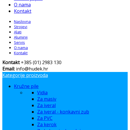
O nama
Kontakt
Naslovna
Strojevi
Alati
Aluminij
Servis
O nama
Kontakt
Kontakt
+385 (01) 2983 130
Email:
info@hudek.hr
Kategorije proizvoda
Kružne pile
Vidia
Za masiv
Za iveral
Za iveral - konkavni zub
Za PVC
Za kerok