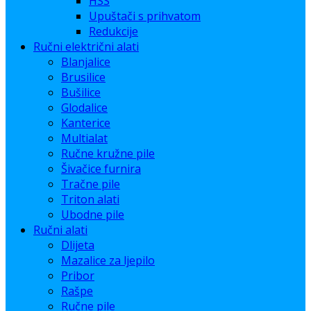
HSS
Upuštači s prihvatom
Redukcije
Ručni električni alati
Blanjalice
Brusilice
Bušilice
Glodalice
Kanterice
Multialat
Ručne kružne pile
Šivačice furnira
Tračne pile
Triton alati
Ubodne pile
Ručni alati
Dlijeta
Mazalice za ljepilo
Pribor
Rašpe
Ručne pile